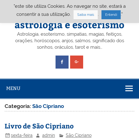
Skip
"este site utiliza Cookies. Ao navegar no site, estará a
to
content
Portal A&E – Portal
consentir a sua utilização.
.
."
Saiba mais
Entendi
astrologia e esoterismo
Astrologia, esoterismo, simpatias, magias, feitiços,
orações, horóscopos, anjos, salmos, significado dos
sonhos, oráculos, tarot e mais…
MENU
Categoria:
São Cipriano
Livro de São Cipriano
sexta-feira
admin
São Cipriano