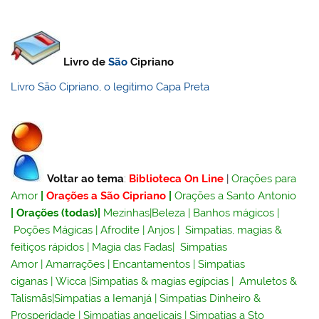
Livro de
São
Cipriano
Livro São Cipriano, o legitimo Capa Preta
Voltar ao tema
:
Biblioteca On Line
|
Orações para
Amor
|
Orações a São Cipriano
|
Orações a Santo Antonio
|
Orações (todas)
|
Mezinhas
|
Beleza
|
Banhos mágicos
|
Poções Mágicas
|
Afrodite
|
Anjos
|
Simpatias, magias &
feitiços rápidos
|
Magia das Fadas
|
Simpatias
Amor
|
Amarrações
|
Encantamentos
|
Simpatias
ciganas
|
Wicca
|
Simpatias & magias egípcias
|
Amuletos &
Talismãs
|
Simpatias a Iemanjá
|
Simpatias Dinheiro &
Prosperidade
|
Simpatias angelicais
|
Simpatias a Sto