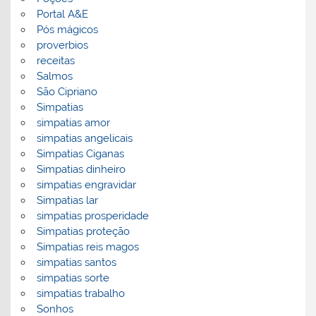
Portal A&E
Pós mágicos
proverbios
receitas
Salmos
São Cipriano
Simpatias
simpatias amor
simpatias angelicais
Simpatias Ciganas
Simpatias dinheiro
simpatias engravidar
Simpatias lar
simpatias prosperidade
Simpatias proteção
Simpatias reis magos
simpatias santos
simpatias sorte
simpatias trabalho
Sonhos