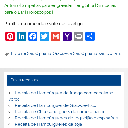
Antonio
|
Simpatias para engravidar
|
Feng Shui
|
Simpatias
para o Lar
|
Horoscopos
|
Partilhe, recomende e vote neste artigo
Pi
Li
F
T
G
Y
Pr
S
nt
n
a
w
m
a
in
h
er
k
c
itt
ai
h
t
ar
Livro de São Cipriano
,
Orações a São Cipriano
,
sao cipriano
e
e
e
er
l
o
e
st
dI
b
o
n
o
M
Posts recentes
o
ai
Receita de Hambúrguer de frango com cebolinha
k
l
verde
Receita de Hamburguer de Grão-de-Bico
Receita de Cheeseburguers de carne e bacon
Receita de Hambúrgueres de requeijão e espinafres
Receita de Hambúrgueres de soja