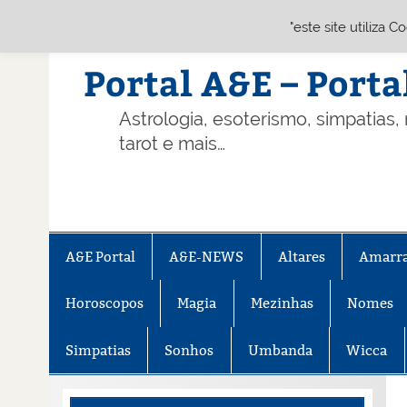
"este site utiliza 
Skip
to
content
Portal A&E – Porta
Astrologia, esoterismo, simpatias,
tarot e mais…
A&E Portal
A&E-NEWS
Altares
Amarr
Horoscopos
Magia
Mezinhas
Nomes
Simpatias
Sonhos
Umbanda
Wicca