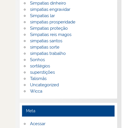
Simpatias dinheiro
simpatias engravidar
Simpatias lar
simpatias prosperidade
Simpatias proteção
Simpatias reis magos
simpatias santos
simpatias sorte
simpatias trabalho
Sonhos
sortilégios
superstições
Talismãs
Uncategorized
Wicca
Meta
Acessar