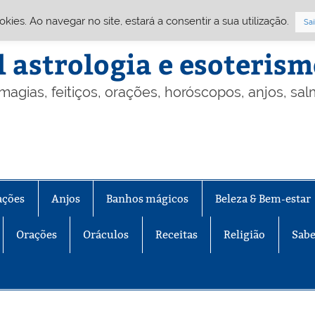
Cookies. Ao navegar no site, estará a consentir a sua utilização.
Sai
l astrologia e esoteris
 magias, feitiços, orações, horóscopos, anjos, sa
ações
Anjos
Banhos mágicos
Beleza & Bem-estar
Orações
Oráculos
Receitas
Religião
Sabe