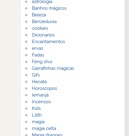
astrologia
Banhos mágicos
Beleza
Benzeduras
cookies
Dicionarios
Encantamentos
ervas
Fadas
Feng shui
Garrafinhas mágicas
Gifs
Hecate
Horoscopos
Iemanjá
Incensos
Kids
Lilith
magia
magia celta
Magia dragoes