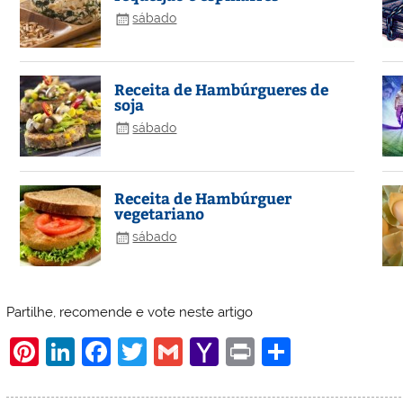
sábado
Receita de Hambúrgueres de
soja
sábado
Receita de Hambúrguer
vegetariano
sábado
Partilhe, recomende e vote neste artigo
Pi
Li
F
T
G
Y
Pr
S
nt
n
a
w
m
a
in
h