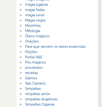
magia egipcia
magia fadas
magia lunar
Magia negra
Mezinhas
Mitologia
Óleos magicos
Orações
Para que servem os óleos essenciais
Poções
Portal A&E
Pós mágicos
proverbios
receitas
Salmos
São Cipriano
Simpatias
simpatias amor
simpatias angelicais
Simpatias Ciganas