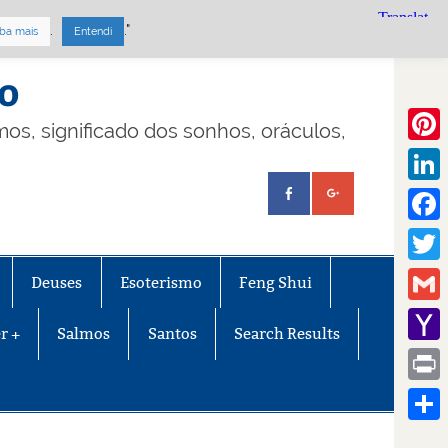
.
."
ba mais
Entendi
mo
lmos, significado dos sonhos, oráculos,
Pinte
Linke
Face
Twitt
Deuses
Esoterismo
Feng Shui
Gmail
r +
Salmos
Santos
Search Results
Yaho
Mail
Print
Share