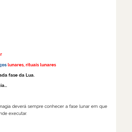
r
iços
lunares, rituais lunares
ada fase da Lua.
gia…
 magia deverá sempre conhecer a fase lunar em que
ende executar.