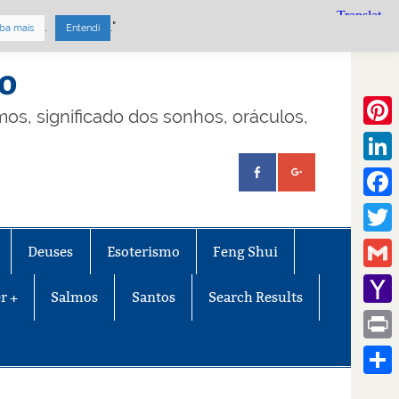
.
."
ba mais
Entendi
mo
lmos, significado dos sonhos, oráculos,
Pinte
Linke
Face
Twitt
Deuses
Esoterismo
Feng Shui
Gmail
r +
Salmos
Santos
Search Results
Yaho
Mail
Print
Share