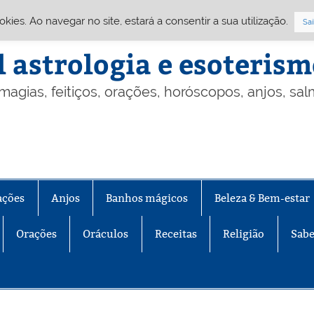
Cookies. Ao navegar no site, estará a consentir a sua utilização.
Sai
l astrologia e esoteris
 magias, feitiços, orações, horóscopos, anjos, sa
ações
Anjos
Banhos mágicos
Beleza & Bem-estar
Orações
Oráculos
Receitas
Religião
Sabe