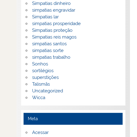
Simpatias dinheiro
simpatias engravidar
Simpatias lar
simpatias prosperidade
Simpatias proteção
Simpatias reis magos
simpatias santos
simpatias sorte
simpatias trabalho
Sonhos
sortilégios
superstições
Talismãs
Uncategorized
Wicca
Meta
Acessar