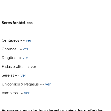
Seres fantásticos:
Centauros –»
ver
Gnomos –»
ver
Dragões –»
ver
Fadas e elfos –» ver
Sereias –»
ver
Unicórnios & Pegasus –»
ver
Vampiros –»
ver
As personagens dos teus
desenhos animados preferidos: