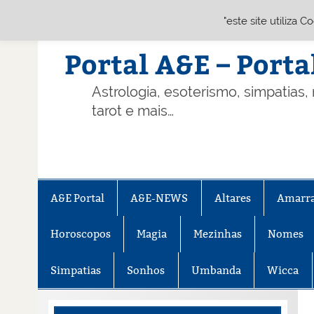
"este site utiliza 
Skip
to
content
Portal A&E – Porta
Astrologia, esoterismo, simpatias,
tarot e mais…
A&E Portal
A&E-NEWS
Altares
Amarr
Horoscopos
Magia
Mezinhas
Nomes
Simpatias
Sonhos
Umbanda
Wicca