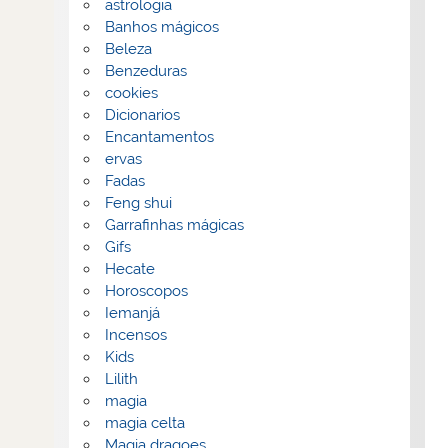
astrologia
Banhos mágicos
Beleza
Benzeduras
cookies
Dicionarios
Encantamentos
ervas
Fadas
Feng shui
Garrafinhas mágicas
Gifs
Hecate
Horoscopos
Iemanjá
Incensos
Kids
Lilith
magia
magia celta
Magia dragoes