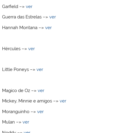
Garfield –»
ver
Guerra das Estrelas –»
ver
Hannah Montana –»
ver
Hércules –»
ver
Little Poneys –»
ver
Magico de Oz –»
ver
Mickey, Minnie e amigos –»
ver
Moranguinho –»
ver
Mulan –»
ver
Noddy –»
ver