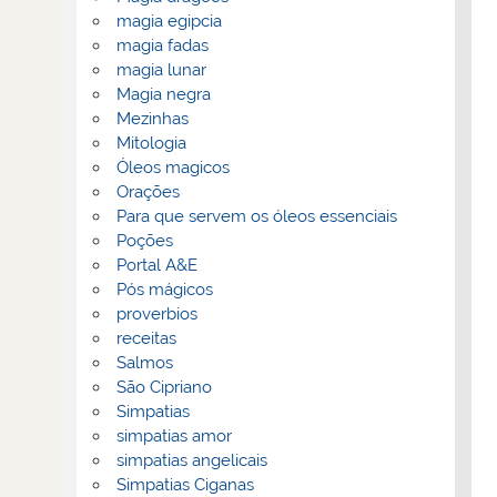
magia egipcia
magia fadas
magia lunar
Magia negra
Mezinhas
Mitologia
Óleos magicos
Orações
Para que servem os óleos essenciais
Poções
Portal A&E
Pós mágicos
proverbios
receitas
Salmos
São Cipriano
Simpatias
simpatias amor
simpatias angelicais
Simpatias Ciganas