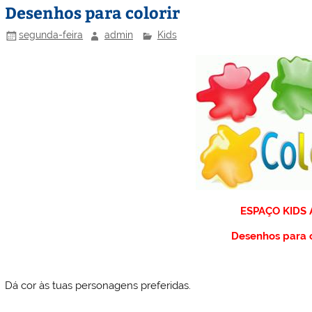
Desenhos para colorir
segunda-feira
admin
Kids
E
S
P
A
Ç
O
K
I
D
S
Desenhos para c
Dá cor às tuas personagens preferidas.