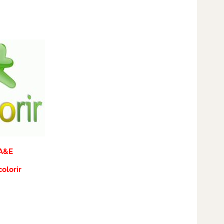
A
&
E
olorir