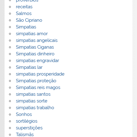
proverbios
receitas
Salmos
São Cipriano
Simpatias
simpatias amor
simpatias angelicais
Simpatias Ciganas
Simpatias dinheiro
simpatias engravidar
Simpatias lar
simpatias prosperidade
Simpatias proteção
Simpatias reis magos
simpatias santos
simpatias sorte
simpatias trabalho
Sonhos
sortilégios
superstições
Talismãs