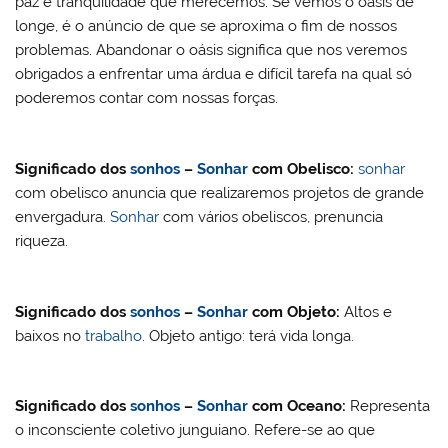
paz e tranquilidade que merecemos. Se vemos o oásis de
longe, é o anúncio de que se aproxima o fim de nossos
problemas. Abandonar o oásis significa que nos veremos
obrigados a enfrentar uma árdua e difícil tarefa na qual só
poderemos contar com nossas forças.
Significado dos
sonhos
–
Sonhar
com Obelisco:
sonhar
com obelisco anuncia que realizaremos projetos de grande
envergadura.
Sonhar
com vários obeliscos, prenuncia
riqueza.
Significado dos
sonhos
–
Sonhar
com
Objeto:
Altos e
baixos no
trabalho
. Objeto antigo: terá vida longa.
Significado dos
sonhos
–
Sonhar
com
Oceano:
Representa
o inconsciente coletivo junguiano. Refere-se ao que