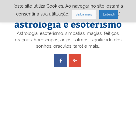
Skip
"este site utiliza Cookies. Ao navegar no site, estará a
to
content
Portal A&E – Portal
consentir a sua utilização.
.
."
Saiba mais
Entendi
astrologia e esoterismo
Astrologia, esoterismo, simpatias, magias, feitiços,
orações, horóscopos, anjos, salmos, significado dos
sonhos, oráculos, tarot e mais…