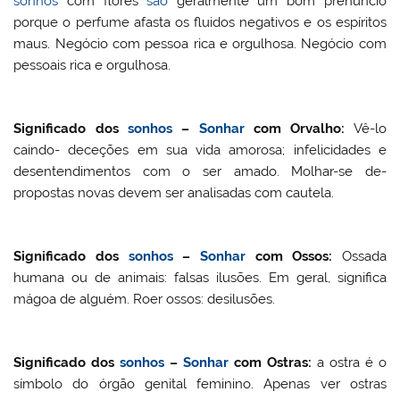
sonhos
com flores
são
geralmente um bom prenúncio
porque o perfume afasta os fluidos negativos e os espíritos
maus. Negócio com pessoa rica e orgulhosa. Negócio com
pessoais rica e orgulhosa.
Significado dos
sonhos
–
Sonhar
com
Orvalho:
Vê-lo
caindo- deceções em sua vida amorosa; infelicidades e
desentendimentos com o ser amado. Molhar-se de-
propostas novas devem ser analisadas com cautela.
Significado dos
sonhos
–
Sonhar
com
Ossos
:
Ossada
humana ou de animais: falsas ilusões. Em geral, significa
mágoa de alguém. Roer ossos: desilusões.
Significado dos
sonhos
–
Sonhar
com Ostras:
a ostra é o
símbolo do órgão genital feminino. Apenas ver ostras