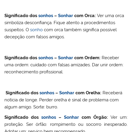
Significado dos
sonhos
–
Sonhar
com Orca:
Ver uma orca
simboliza desconfiança. Fique atento a procedimentos
suspeitos. O
sonho
com orca também significa possível
decepção com falsos amigos.
Significado dos
sonhos
–
Sonhar
com
Ordem
:
Receber
uma ordem: cuidado com falsas amizades. Dar unir ordem:
reconhecimento profissional.
Significado dos
sonhos
–
Sonhar
com
Orelha
:
Receberá
notícia de longe. Perder orelha é sinal de problema com
algum amigo. Sorte: burro.
Significado dos
sonhos
–
Sonhar
com
Órgão:
Ver um:
proteção. Ser órfão: rompimento ou socorro inesperado.
Adotar um: serviço bem recompensado.