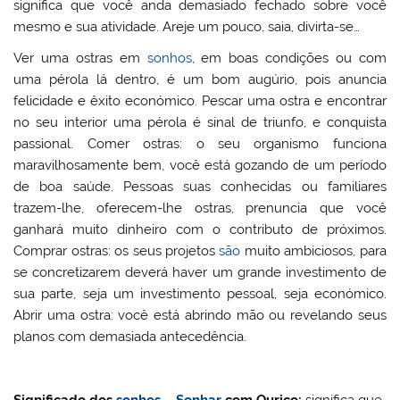
significa que você anda demasiado fechado sobre você
mesmo e sua atividade. Areje um pouco, saia, divirta-se…
Ver uma ostras em
sonhos
, em boas condições ou com
uma pérola lá dentro, é um bom augúrio, pois anuncia
felicidade e êxito económico. Pescar uma ostra e encontrar
no seu interior uma pérola é sinal de triunfo, e conquista
passional. Comer ostras: o seu organismo funciona
maravilhosamente bem, você está gozando de um período
de boa saúde. Pessoas suas conhecidas ou familiares
trazem-lhe, oferecem-lhe ostras, prenuncia que você
ganhará muito dinheiro com o contributo de próximos.
Comprar ostras: os seus projetos
são
muito ambiciosos, para
se concretizarem deverá haver um grande investimento de
sua parte, seja um investimento pessoal, seja económico.
Abrir uma ostra: você está abrindo mão ou revelando seus
planos com demasiada antecedência.
Significado dos
sonhos
–
Sonhar
com Ouriço:
significa que