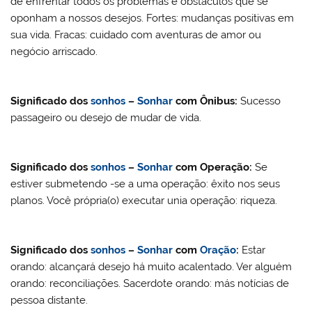
de enfrentar todos os problemas e obstáculos que se
oponham a nossos desejos. Fortes: mudanças positivas em
sua vida. Fracas: cuidado com aventuras de amor ou
negócio arriscado.
Significado dos
sonhos
–
Sonhar
com
Ônibus
:
Sucesso
passageiro ou desejo de mudar de vida.
Significado dos
sonhos
–
Sonhar
com
Operação
:
Se
estiver submetendo -se a uma operação: êxito nos seus
planos. Você própria(o) executar unia operação: riqueza.
Significado dos
sonhos
–
Sonhar
com
Oração
:
Estar
orando: alcançará desejo há muito acalentado. Ver alguém
orando: reconciliações. Sacerdote orando: más notícias de
pessoa distante.