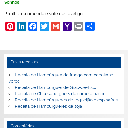
Sonhos
|
Partilhe, recomende e vote neste artigo
Pi
Li
F
T
G
Y
Pr
S
nt
n
a
w
m
a
in
h
er
k
c
itt
ai
h
t
ar
e
e
e
er
l
o
e
st
dI
b
o
Posts recentes
n
o
M
Receita de Hambúrguer de frango com cebolinha
o
ai
verde
Receita de Hamburguer de Grão-de-Bico
k
l
Receita de Cheeseburguers de carne e bacon
Receita de Hambúrgueres de requeijão e espinafres
Receita de Hambúrgueres de soja
Comentários