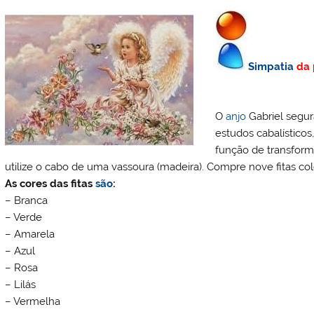
k
l
Simpatia
da 
O
anjo
Gabriel segu
estudos cabalísticos
função de transfor
utilize o cabo de uma vassoura (madeira). Compre nove fitas co
As cores das fitas
são
:
– Branca
– Verde
– Amarela
– Azul
– Rosa
– Lilás
– Vermelha