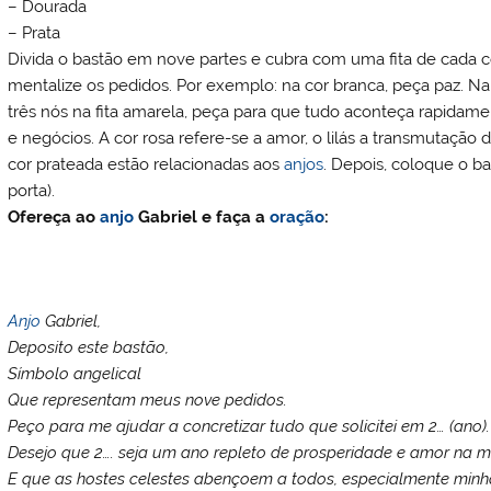
– Dourada
– Prata
Divida o bastão em nove partes e cubra com uma fita de cada co
mentalize os pedidos. Por exemplo: na cor branca, peça paz. N
três nós na fita amarela, peça para que tudo aconteça rapidamen
e negócios. A cor rosa refere-se a amor, o lilás a transmutação 
cor prateada estão relacionadas aos
anjos
. Depois, coloque o b
porta).
Ofereça ao
anjo
Gabriel e faça a
oração
:
Anjo
Gabriel,
Deposito este bastão,
Símbolo angelical
Que representam meus nove pedidos.
Peço para me ajudar a concretizar tudo que solicitei em 2… (ano).
Desejo que 2…. seja um ano repleto de prosperidade e amor na m
E que as hostes celestes abençoem a todos, especialmente minha