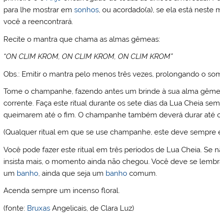
para lhe mostrar em
sonhos
, ou acordado(a), se ela está neste
você a reencontrará.
Recite o mantra que chama as almas gêmeas:
“ON CLIM KROM, ON CLIM KROM, ON CLIM KROM”
Obs.: Emitir o mantra pelo menos três vezes, prolongando o som
Tome o champanhe, fazendo antes um brinde à sua alma gêmea;
corrente. Faça este ritual durante os sete dias da Lua Cheia se
queimarem até o fim. O champanhe também deverá durar até o 
(Qualquer ritual em que se use champanhe, este deve sempre e
Você pode fazer este ritual em três períodos de Lua Cheia. Se
insista mais, o momento ainda não chegou. Você deve se lembra
um
banho
, ainda que seja um
banho
comum.
Acenda sempre um incenso floral.
(fonte:
Bruxas
Angelicais, de Clara Luz)