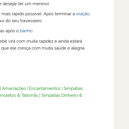
e desejar ter um menino).
ais rápido possível. Após terminar a
oração
,
o do seu travesseiro.
dias após o
banho
.
ebê virá com muita rapidez e ainda estará
 que ele cresça com muita saúde e alegria.
|
Amarrações
|
Encantamentos
|
Simpatias
muletos & Talismãs
|
Simpatias Dinheiro &