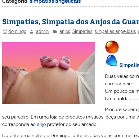
Categoria:
simpatias angelicais
Simpatias, Simpatia dos Anjos da Gua
domingo
admin
anjos
,
Simpatias
,
simpatias angelicais
,
Simpati
Duas velas cor
companheiro
Um pouco de m
Uma fralda de p
Procure saber q
seu parceiro. Em uma loja de produtos místicos, peça por uma
corresponda ao
anjo
protetor do seu amado.
Durante uma noite de Domingo, unte as duas velas com mel e 