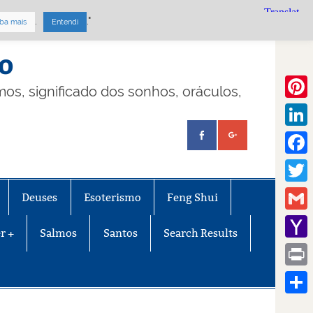
.
."
ba mais
Entendi
mo
lmos, significado dos sonhos, oráculos,
Pinte
Linke
Face
Twitt
Deuses
Esoterismo
Feng Shui
Gmail
r +
Salmos
Santos
Search Results
Yaho
Mail
Print
Share