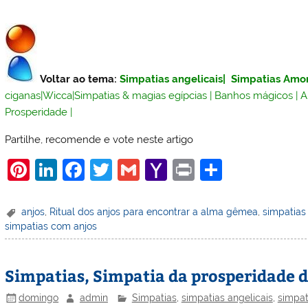
Voltar ao tema:
Simpatias angelicais
|
Simpatias Amo
ciganas
|
Wicca
|
Simpatias & magias egípcias
|
Banhos mágicos
|
A
Prosperidade
|
Partilhe, recomende e vote neste artigo
Pi
Li
F
T
G
Y
Pr
S
nt
n
a
w
m
a
in
h
er
k
c
itt
ai
h
t
ar
anjos
,
Ritual dos anjos para encontrar a alma gêmea
,
simpatias
simpatias com anjos
e
e
e
er
l
o
e
st
dI
b
o
Simpatias, Simpatia da prosperidade d
n
o
M
o
ai
domingo
admin
Simpatias
,
simpatias angelicais
,
simpat