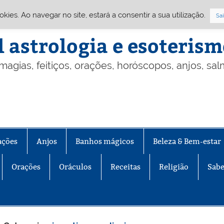
Cookies. Ao navegar no site, estará a consentir a sua utilização.
Sai
l astrologia e esoteris
 magias, feitiços, orações, horóscopos, anjos, sa
ações
Anjos
Banhos mágicos
Beleza & Bem-estar
Orações
Oráculos
Receitas
Religião
Sabe