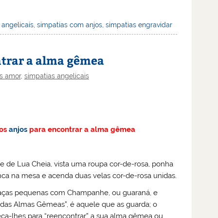
 angelicais
,
simpatias com anjos
,
simpatias engravidar
ntrar a alma gêmea
s amor
,
simpatias angelicais
dos
anjos
para encontrar a alma gêmea
te de Lua Cheia, vista uma roupa cor-de-rosa, ponha
ca na mesa e acenda duas velas cor-de-rosa unidas.
aças pequenas com Champanhe, ou guaraná, e
r das Almas Gêmeas”, é aquele que as guarda; o
ça-lhes para “reencontrar” a sua alma gêmea ou