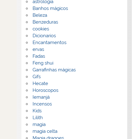
astrologia
Banhos mágicos
Beleza
Benzeduras
cookies
Dicionarios
Encantamentos
ervas
Fadas
Feng shui
Garrafinhas mágicas
Gifs
Hecate
Horoscopos
Iemanjá
Incensos
Kids
Lilith
magia
magia celta
Magia dragoes