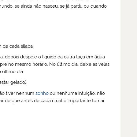
 mundo, se ainda não nasceu, se já partiu ou quando
 de cada sílaba.
 depois despeje o líquido da outra taça em água
mpre no mesmo horário. No último dia, deixe as velas
último dia.
star gelado).
 não tiver nenhum
sonho
ou nenhuma intuição, não
r de que antes de cada ritual é importante tomar