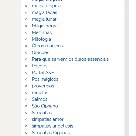
magia egipcia
magia fadas
magia lunar
Magia negra
Mezinhas
Mitologia
Óleos magicos
Orações
Para que servem os óleos essenciais
Poções
Portal A&E
Pós mágicos
proverbios
receitas
Salmos
São Cipriano
Simpatias
simpatias amor
simpatias angelicais
Simpatias Ciganas