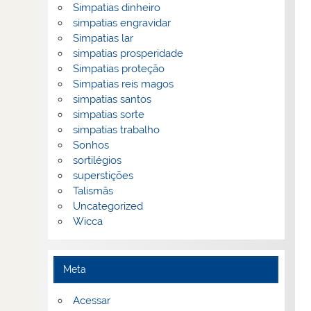
Simpatias dinheiro
simpatias engravidar
Simpatias lar
simpatias prosperidade
Simpatias proteção
Simpatias reis magos
simpatias santos
simpatias sorte
simpatias trabalho
Sonhos
sortilégios
superstições
Talismãs
Uncategorized
Wicca
Meta
Acessar