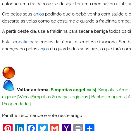
coloque uma fralda rosa (se desejar ter uma menina) ou azul ( s
Ore pelos seus
anjos
pedindo que o bebê venha com saúde e o m
descarte as velas como de costume e guarde a fraldinha embaix
A partir deste dia, use a fraldinha para secar a barriga todos os 
Esta
simpatia
para engravidar é muito simples e funciona. Seu b
abençoado pelos
anjos
da guarda dos seus pais, o que fará com
Voltar ao tema:
Simpatias angelicais
|
Simpatias Amor
ciganas
|
Wicca
|
Simpatias & magias egípcias
|
Banhos mágicos
|
A
Prosperidade
|
Partilhe, recomende e vote neste artigo
Pi
Li
F
T
G
Y
Pr
S