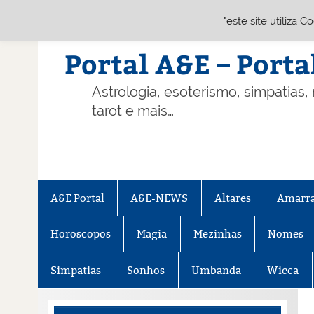
"este site utiliza 
Skip
to
content
Portal A&E – Porta
Astrologia, esoterismo, simpatias,
tarot e mais…
A&E Portal
A&E-NEWS
Altares
Amarr
Horoscopos
Magia
Mezinhas
Nomes
Simpatias
Sonhos
Umbanda
Wicca