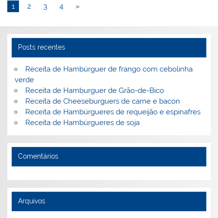
st
dI
b
o
1
2
3
4
»
n
o
M
o
ai
Posts recentes
k
l
Receita de Hambúrguer de frango com cebolinha
verde
Receita de Hamburguer de Grão-de-Bico
Receita de Cheeseburguers de carne e bacon
Receita de Hambúrgueres de requeijão e espinafres
Receita de Hambúrgueres de soja
Comentários
Arquivos