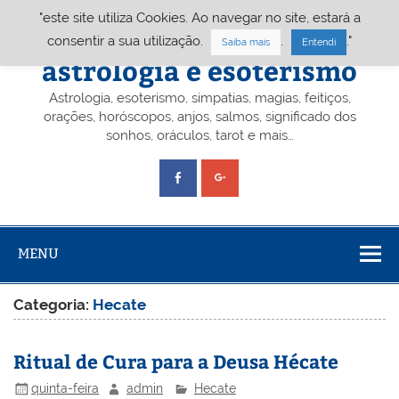
Skip
"este site utiliza Cookies. Ao navegar no site, estará a
to
content
Portal A&E – Portal
consentir a sua utilização.
.
."
Saiba mais
Entendi
astrologia e esoterismo
Astrologia, esoterismo, simpatias, magias, feitiços,
orações, horóscopos, anjos, salmos, significado dos
sonhos, oráculos, tarot e mais…
MENU
Categoria:
Hecate
Ritual de Cura para a Deusa Hécate
quinta-feira
admin
Hecate