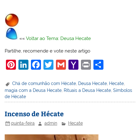
««
Voltar ao Tema: Deusa Hecate
Partilhe, recomende e vote neste artigo
Pi
Li
F
T
G
Y
Pr
S
nt
n
a
w
m
a
in
h
er
k
c
itt
ai
h
t
ar
Chá de comunhão com Hécate
,
Deusa Hecate
,
Hecate
,
magia com a Deusa Hecate
,
Rituais a Deusa Hecate
,
Símbolos
e
e
e
er
l
o
e
de Hécate
st
dI
b
o
n
o
M
Incenso de Hécate
o
ai
quinta-feira
admin
Hecate
k
l