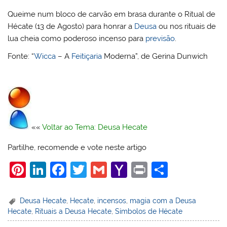
Queime num bloco de carvão em brasa durante o Ritual de
Hécate (13 de Agosto) para honrar a
Deusa
ou nos rituais de
lua cheia como poderoso incenso para
previsão
.
Fonte: “
Wicca
– A
Feitiçaria
Moderna”, de Gerina Dunwich
««
Voltar ao Tema: Deusa Hecate
Partilhe, recomende e vote neste artigo
Pi
Li
F
T
G
Y
Pr
S
nt
n
a
w
m
a
in
h
er
k
c
itt
ai
h
t
ar
Deusa Hecate
,
Hecate
,
incensos
,
magia com a Deusa
Hecate
,
Rituais a Deusa Hecate
,
Símbolos de Hécate
e
e
e
er
l
o
e