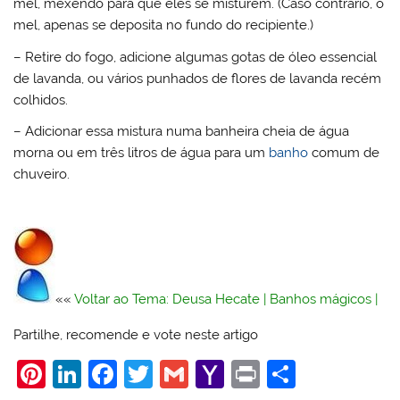
mel, mexendo para que eles se misturem. (Caso contrário, o
mel, apenas se deposita no fundo do recipiente.)
– Retire do fogo, adicione algumas gotas de óleo essencial
de lavanda, ou vários punhados de flores de lavanda recém
colhidos.
– Adicionar essa mistura numa banheira cheia de água
morna ou em três litros de água para um
banho
comum de
chuveiro.
««
Voltar ao Tema: Deusa Hecate
|
Banhos mágicos
|
Partilhe, recomende e vote neste artigo
Pi
Li
F
T
G
Y
Pr
S