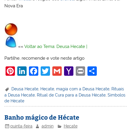
Nova Era
««
Voltar ao Tema: Deusa Hecate
|
Partilhe, recomende e vote neste artigo
Pi
Li
F
T
G
Y
Pr
S
nt
n
a
w
m
a
in
h
er
k
c
itt
ai
h
t
ar
Deusa Hecate
,
Hecate
,
magia com a Deusa Hecate
,
Rituais
a Deusa Hecate
,
Ritual de Cura para a Deusa Hécate
,
Símbolos
e
e
e
er
l
o
e
de Hécate
st
dI
b
o
n
o
M
Banho mágico de Hécate
o
ai
quinta-feira
admin
Hecate