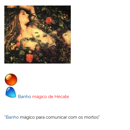
k
l
Banho
mágico de Hécate
“
Banho
mágico para comunicar com os mortos”