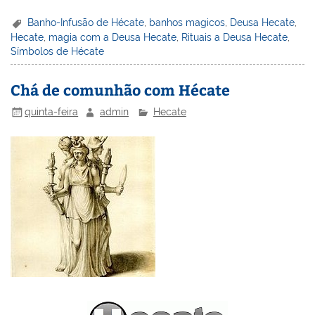
nt
n
a
w
m
a
in
h
er
k
c
itt
ai
h
t
ar
Banho-Infusão de Hécate
,
banhos magicos
,
Deusa Hecate
,
Hecate
,
magia com a Deusa Hecate
,
Rituais a Deusa Hecate
,
e
e
e
er
l
o
e
Símbolos de Hécate
st
dI
b
o
n
o
M
Chá de comunhão com Hécate
o
ai
quinta-feira
admin
Hecate
k
l