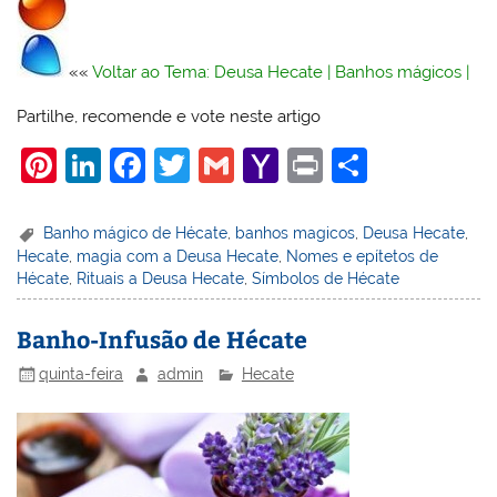
««
Voltar ao Tema: Deusa Hecate
|
Banhos mágicos
|
Partilhe, recomende e vote neste artigo
Pi
Li
F
T
G
Y
Pr
S
nt
n
a
w
m
a
in
h
er
k
c
itt
ai
h
t
ar
Banho mágico de Hécate
,
banhos magicos
,
Deusa Hecate
,
Hecate
,
magia com a Deusa Hecate
,
Nomes e epítetos de
e
e
e
er
l
o
e
Hécate
,
Rituais a Deusa Hecate
,
Símbolos de Hécate
st
dI
b
o
n
o
M
Banho-Infusão de Hécate
o
ai
quinta-feira
admin
Hecate
k
l