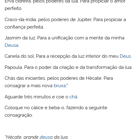
Erva cidreira, pelos poderes da lua, Para propiciar o amor
perfeito.
Cravo-da-índia, pelos poderes de Júpiter, Para propiciar a
confiança perfeita.
Jasmim da luz, Para a unificação com a mente da minha
Deusa
.
Canela do sol, Para a recepção da luz interior do meu
Deus
.
Papoula, Para o poder da criação e da transformação da lua
Chás das iniciantes, pelos poderes de Hécate. Para
consagrar a mais nova
bruxa
.”
Aguarde três minutos e coe o
chá
.
Coloque no cálice e beba-o, fazendo a seguinte
consagração:
“Hécate, grande
deusa
da lua,