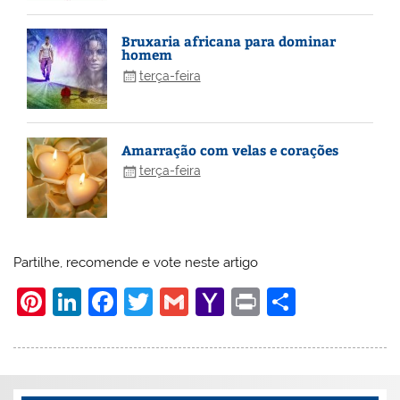
Bruxaria africana para dominar
homem
terça-feira
Amarração com velas e corações
terça-feira
Partilhe, recomende e vote neste artigo
Pi
Li
F
T
G
Y
Pr
S
nt
n
a
w
m
a
in
h
er
k
c
itt
ai
h
t
ar
e
e
e
er
l
o
e