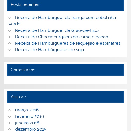
st
dI
b
o
Posts recentes
n
o
M
Receita de Hambúrguer de frango com cebolinha
o
ai
verde
Receita de Hamburguer de Grão-de-Bico
k
l
Receita de Cheeseburguers de carne e bacon
Receita de Hambúrgueres de requeijão e espinafres
Receita de Hambúrgueres de soja
Comentários
Arquivos
março 2016
fevereiro 2016
janeiro 2016
dezembro 2015