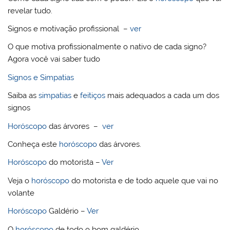
revelar tudo.
Signos e motivação profissional –
ver
O que motiva profissionalmente o nativo de cada signo?
Agora você vai saber tudo
Signos e Simpatias
Saiba as
simpatias
e
feitiços
mais adequados a cada um dos
signos
Horóscopo
das árvores –
ver
Conheça este
horóscopo
das árvores.
Horóscopo
do motorista –
Ver
Veja o
horóscopo
do motorista e de todo aquele que vai no
volante
Horóscopo
Galdério –
Ver
O
horóscopo
de todo o bom galdério