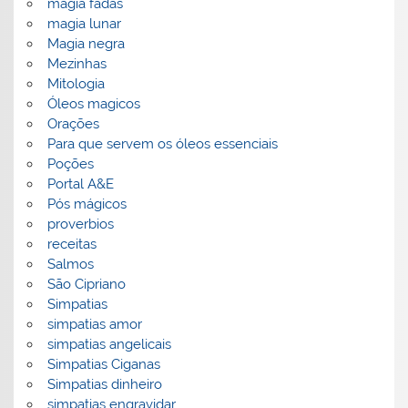
magia fadas
magia lunar
Magia negra
Mezinhas
Mitologia
Óleos magicos
Orações
Para que servem os óleos essenciais
Poções
Portal A&E
Pós mágicos
proverbios
receitas
Salmos
São Cipriano
Simpatias
simpatias amor
simpatias angelicais
Simpatias Ciganas
Simpatias dinheiro
simpatias engravidar