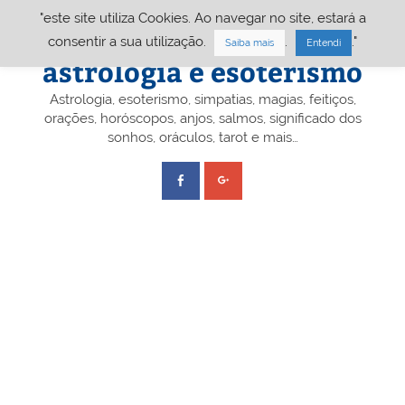
Skip
"este site utiliza Cookies. Ao navegar no site, estará a
to
content
Portal A&E – Portal
consentir a sua utilização.
.
."
Saiba mais
Entendi
astrologia e esoterismo
Astrologia, esoterismo, simpatias, magias, feitiços,
orações, horóscopos, anjos, salmos, significado dos
sonhos, oráculos, tarot e mais…