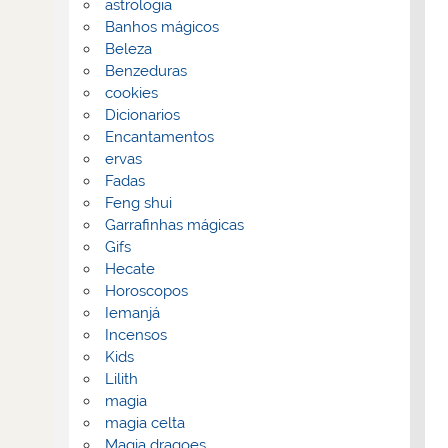
astrologia
Banhos mágicos
Beleza
Benzeduras
cookies
Dicionarios
Encantamentos
ervas
Fadas
Feng shui
Garrafinhas mágicas
Gifs
Hecate
Horoscopos
Iemanjá
Incensos
Kids
Lilith
magia
magia celta
Magia dragoes