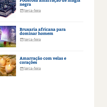
Poderosa amarração de magia
negra
terça-feira
Bruxaria africana para
dominar homem
terça-feira
Amarração com velas e
corações
terça-feira