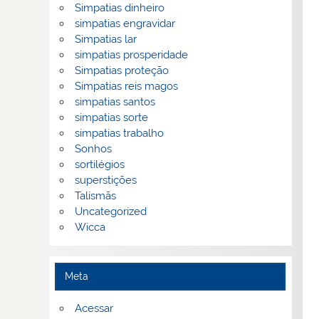
Simpatias dinheiro
simpatias engravidar
Simpatias lar
simpatias prosperidade
Simpatias proteção
Simpatias reis magos
simpatias santos
simpatias sorte
simpatias trabalho
Sonhos
sortilégios
superstições
Talismãs
Uncategorized
Wicca
Meta
Acessar