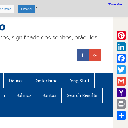
.
."
ba mais
Entendi
mo
lmos, significado dos sonhos, oráculos,
Pinte
Linke
Face
Twitt
Deuses
Esoterismo
Feng Shui
Gmail
r +
Salmos
Santos
Search Results
Yaho
Mail
Print
Share