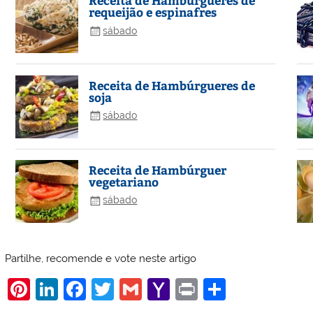
Receita de Hambúrgueres de
requeijão e espinafres
sábado
Receita de Hambúrgueres de
soja
sábado
Receita de Hambúrguer
vegetariano
sábado
Partilhe, recomende e vote neste artigo
Pi
Li
F
T
G
Y
Pr
S
nt
n
a
w
m
a
in
h