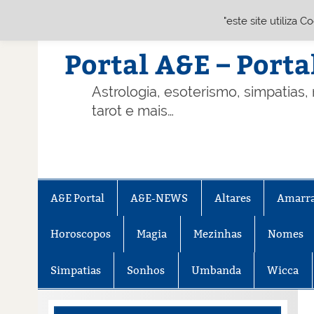
"este site utiliza 
Skip
to
content
Portal A&E – Porta
Astrologia, esoterismo, simpatias,
tarot e mais…
A&E Portal
A&E-NEWS
Altares
Amarr
Horoscopos
Magia
Mezinhas
Nomes
Simpatias
Sonhos
Umbanda
Wicca