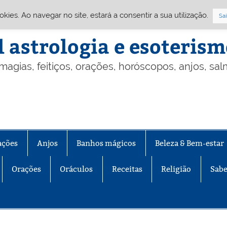
Cookies. Ao navegar no site, estará a consentir a sua utilização.
Sai
l astrologia e esoteris
 magias, feitiços, orações, horóscopos, anjos, sa
ações
Anjos
Banhos mágicos
Beleza & Bem-estar
Orações
Oráculos
Receitas
Religião
Sabe