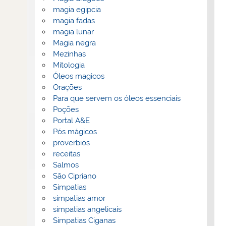
magia egipcia
magia fadas
magia lunar
Magia negra
Mezinhas
Mitologia
Óleos magicos
Orações
Para que servem os óleos essenciais
Poções
Portal A&E
Pós mágicos
proverbios
receitas
Salmos
São Cipriano
Simpatias
simpatias amor
simpatias angelicais
Simpatias Ciganas