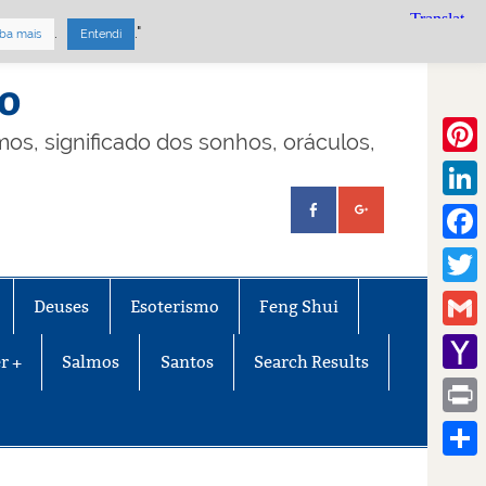
.
."
ba mais
Entendi
mo
lmos, significado dos sonhos, oráculos,
Pinte
Linke
Face
Twitt
Deuses
Esoterismo
Feng Shui
Gmail
r +
Salmos
Santos
Search Results
Yaho
Mail
Print
Share