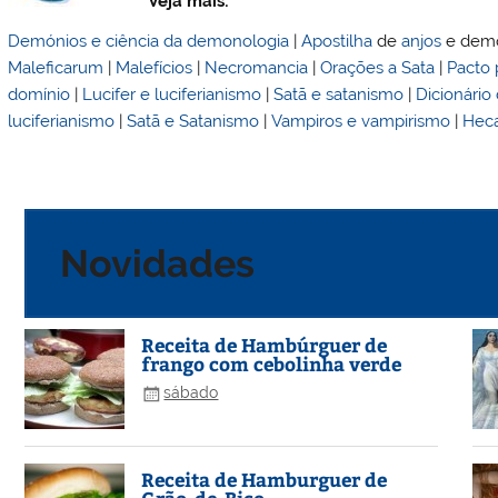
Veja mais:
Demónios e ciência da demonologia
|
Apostilha
de
anjos
e demó
Maleficarum
|
Malefícios
|
Necromancia
|
Orações a Sata
|
Pacto 
domínio
|
Lucifer e luciferianismo
|
Satã e satanismo
|
Dicionári
luciferianismo
|
Satã e Satanismo
|
Vampiros e vampirismo
|
Hec
Novidades
Receita de Hambúrguer de
frango com cebolinha verde
sábado
Receita de Hamburguer de