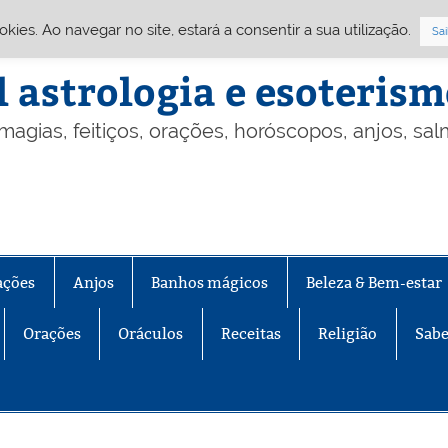
Cookies. Ao navegar no site, estará a consentir a sua utilização.
Sai
l astrologia e esoteris
 magias, feitiços, orações, horóscopos, anjos, sa
ações
Anjos
Banhos mágicos
Beleza & Bem-estar
Orações
Oráculos
Receitas
Religião
Sabe