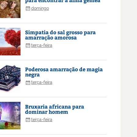
para encontrar a alma gêmea
domingo
Simpatia do sal grosso para
amarração amorosa
terça-feira
Poderosa amarração de magia
negra
terça-feira
Bruxaria africana para
dominar homem
terça-feira