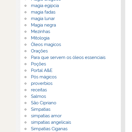
magia egipcia
magia fadas
magia lunar
Magia negra
Mezinhas
Mitologia
Óleos magicos
Orações
Para que servem os óleos essenciais
Poções
Portal A&E
Pós mágicos
proverbios
receitas
Salmos
São Cipriano
Simpatias
simpatias amor
simpatias angelicais
Simpatias Ciganas