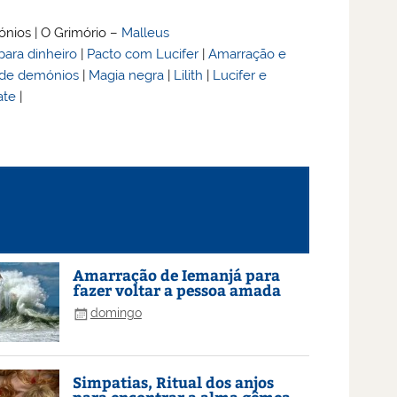
nios | O Grimório –
Malleus
para dinheiro
|
Pacto com Lucifer
|
Amarração e
o de demónios
|
Magia negra
|
Lilith
|
Lucifer e
ate
|
Amarração de Iemanjá para
fazer voltar a pessoa amada
domingo
Simpatias, Ritual dos anjos