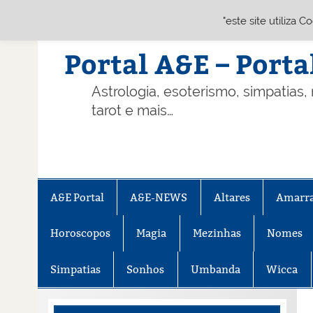
"este site utiliza 
Skip
to
content
Portal A&E – Porta
Astrologia, esoterismo, simpatias,
tarot e mais…
A&E Portal
A&E-NEWS
Altares
Amarr
Horoscopos
Magia
Mezinhas
Nomes
Simpatias
Sonhos
Umbanda
Wicca