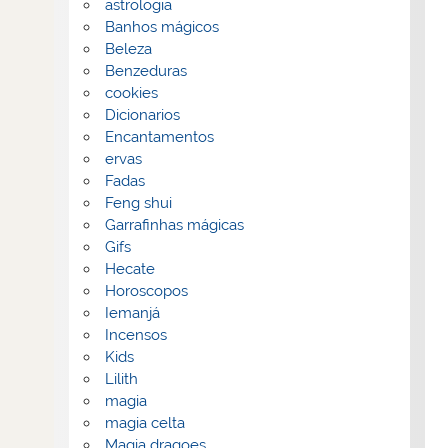
astrologia
Banhos mágicos
Beleza
Benzeduras
cookies
Dicionarios
Encantamentos
ervas
Fadas
Feng shui
Garrafinhas mágicas
Gifs
Hecate
Horoscopos
Iemanjá
Incensos
Kids
Lilith
magia
magia celta
Magia dragoes