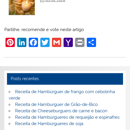
Partilhe, recomende e vote neste artigo
Pi
Li
F
T
G
Y
Pr
S
nt
n
a
w
m
a
in
h
er
k
c
itt
ai
h
t
ar
e
e
e
er
l
o
e
st
dI
b
o
Posts recentes
n
o
M
Receita de Hambúrguer de frango com cebolinha
o
ai
verde
Receita de Hamburguer de Grão-de-Bico
k
l
Receita de Cheeseburguers de carne e bacon
Receita de Hambúrgueres de requeijão e espinafres
Receita de Hambúrgueres de soja