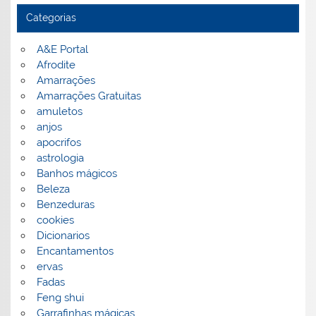
Categorias
A&E Portal
Afrodite
Amarrações
Amarrações Gratuitas
amuletos
anjos
apocrifos
astrologia
Banhos mágicos
Beleza
Benzeduras
cookies
Dicionarios
Encantamentos
ervas
Fadas
Feng shui
Garrafinhas mágicas