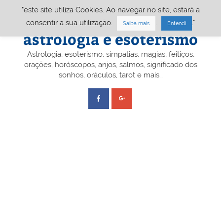
Skip
"este site utiliza Cookies. Ao navegar no site, estará a
to
content
Portal A&E – Portal
consentir a sua utilização.
.
."
Saiba mais
Entendi
astrologia e esoterismo
Astrologia, esoterismo, simpatias, magias, feitiços,
orações, horóscopos, anjos, salmos, significado dos
sonhos, oráculos, tarot e mais…