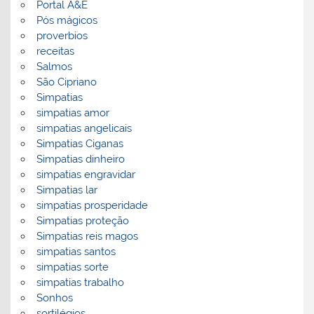
Portal A&E
Pós mágicos
proverbios
receitas
Salmos
São Cipriano
Simpatias
simpatias amor
simpatias angelicais
Simpatias Ciganas
Simpatias dinheiro
simpatias engravidar
Simpatias lar
simpatias prosperidade
Simpatias proteção
Simpatias reis magos
simpatias santos
simpatias sorte
simpatias trabalho
Sonhos
sortilégios