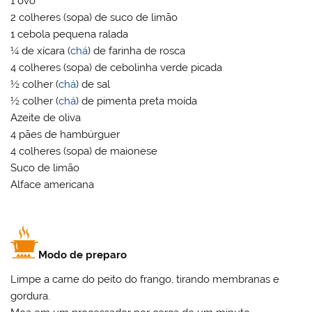
1 ovo
2 colheres (sopa) de suco de limão
1 cebola pequena ralada
¼ de xícara (
chá
) de farinha de rosca
4 colheres (sopa) de cebolinha verde picada
½ colher (
chá
) de sal
½ colher (
chá
) de pimenta preta moída
Azeite de oliva
4 pães de hambúrguer
4 colheres (sopa) de maionese
Suco de limão
Alface americana
Modo de preparo
Limpe a carne do peito do frango, tirando membranas e
gordura.