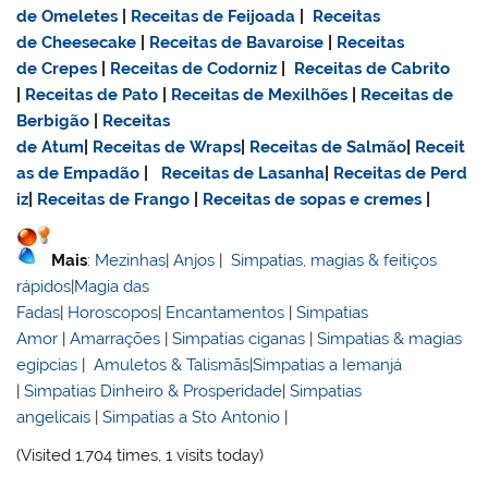
de Omeletes
|
Receitas de Feijoada
|
Receitas
de Cheesecake
|
Receitas de Bavaroise
|
Receitas
de Crepes
|
Receitas de Codorniz
|
Receitas de Cabrito
|
Receitas de Pato
|
Receitas de Mexilhões
|
Receitas de
Berbigão
|
Receitas
de Atum
|
Receitas de Wraps
|
Receitas de Salmão
|
Receit
as de Empadão
|
Receitas de Lasanha
|
Receitas de Perd
iz
|
Receitas de Frango
|
Receitas de sopas e cremes
|
Mais
:
Mezinhas
|
Anjos
|
Simpatias, magias & feitiços
rápidos
|
Magia das
Fadas
|
Horoscopos
|
Encantamentos
|
Simpatias
Amor
|
Amarrações
|
Simpatias ciganas
|
Simpatias & magias
egípcias
|
Amuletos & Talismãs
|
Simpatias a Iemanjá
|
Simpatias Dinheiro & Prosperidade
|
Simpatias
angelicais
|
Simpatias a Sto Antonio
|
(Visited 1.704 times, 1 visits today)