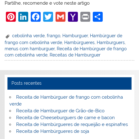
Partilhe, recomende e vote neste artigo
Pi
Li
F
T
G
Y
Pr
S
nt
n
a
w
m
a
in
h
er
k
c
itt
ai
h
t
ar
cebolinha verde
,
frango
,
Hamburguer
,
Hambúrguer de
frango com cebolinha verde
,
Hambúrgueres
,
Hamburguers
,
e
e
e
er
l
o
e
menus com hamburguer
,
Receita de Hambúrguer de frango
st
dI
b
o
com cebolinha verde
,
Receitas de Hamburguer
n
o
M
o
ai
k
l
Posts recentes
Receita de Hambúrguer de frango com cebolinha
verde
Receita de Hamburguer de Grão-de-Bico
Receita de Cheeseburguers de carne e bacon
Receita de Hambúrgueres de requeijão e espinafres
Receita de Hambúrgueres de soja