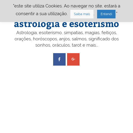
Skip
"este site utiliza Cookies. Ao navegar no site, estará a
to
content
Portal A&E – Portal
consentir a sua utilização.
.
."
Saiba mais
Entendi
astrologia e esoterismo
Astrologia, esoterismo, simpatias, magias, feitiços,
orações, horóscopos, anjos, salmos, significado dos
sonhos, oráculos, tarot e mais…