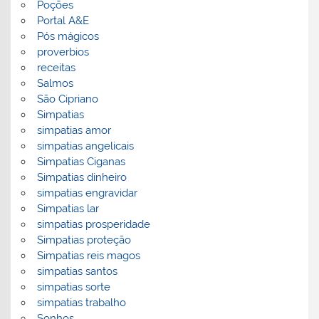
Poções
Portal A&E
Pós mágicos
proverbios
receitas
Salmos
São Cipriano
Simpatias
simpatias amor
simpatias angelicais
Simpatias Ciganas
Simpatias dinheiro
simpatias engravidar
Simpatias lar
simpatias prosperidade
Simpatias proteção
Simpatias reis magos
simpatias santos
simpatias sorte
simpatias trabalho
Sonhos