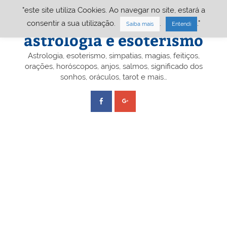
Skip
"este site utiliza Cookies. Ao navegar no site, estará a
to
content
Portal A&E – Portal
consentir a sua utilização.
.
."
Saiba mais
Entendi
astrologia e esoterismo
Astrologia, esoterismo, simpatias, magias, feitiços,
orações, horóscopos, anjos, salmos, significado dos
sonhos, oráculos, tarot e mais…