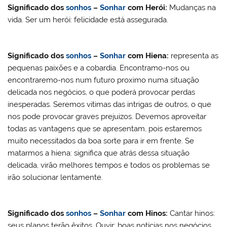
Significado dos
sonhos
–
Sonhar
com
Herói
:
Mudanças na
vida. Ser um herói: felicidade está assegurada.
Significado dos
sonhos
–
Sonhar
com
Hiena:
representa as
pequenas paixões e a cobardia. Encontramo-nos ou
encontraremo-nos num futuro proximo numa situação
delicada nos negócios, o que poderá provocar perdas
inesperadas. Seremos vitimas das intrigas de outros, o que
nos pode provocar graves prejuizos. Devemos aproveitar
todas as vantagens que se apresentam, pois estaremos
muito necessitados da boa sorte para ir em frente. Se
matarmos a hiena: significa que atrás dessa situação
delicada, virão melhores tempos e todos os problemas se
irão solucionar lentamente.
Significado dos
sonhos
–
Sonhar
com
Hinos
:
Cantar hinos:
seus planos terão êxitos. Ouvir: boas notícias nos negócios.