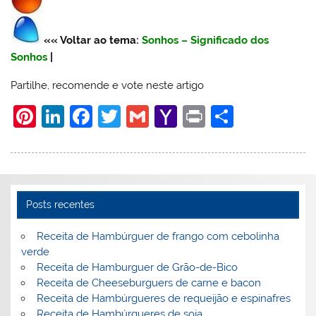
«« Voltar ao tema:
Sonhos – Significado dos
Sonhos
|
Partilhe, recomende e vote neste artigo
Pi
Li
F
T
G
Y
Pr
S
nt
n
a
w
m
a
in
h
er
k
c
itt
ai
h
t
ar
e
e
e
er
l
o
e
st
dI
b
o
Posts recentes
n
o
M
Receita de Hambúrguer de frango com cebolinha
o
ai
verde
Receita de Hamburguer de Grão-de-Bico
k
l
Receita de Cheeseburguers de carne e bacon
Receita de Hambúrgueres de requeijão e espinafres
Receita de Hambúrgueres de soja