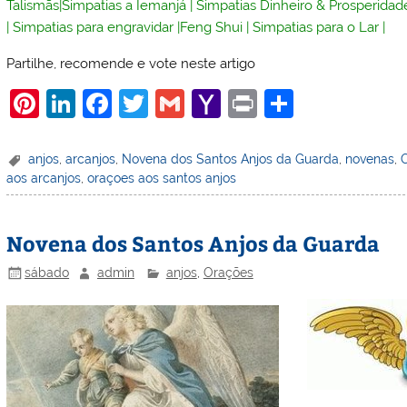
Talismãs
|
Simpatias a Iemanjá
|
Simpatias Dinheiro & Prosperidad
|
Simpatias para engravidar
|
Feng Shui
|
Simpatias para o Lar
|
Partilhe, recomende e vote neste artigo
Pi
Li
F
T
G
Y
Pr
S
nt
n
a
w
m
a
in
h
er
k
c
itt
ai
h
t
ar
anjos
,
arcanjos
,
Novena dos Santos Anjos da Guarda
,
novenas
,
aos arcanjos
,
oraçoes aos santos anjos
e
e
e
er
l
o
e
st
dI
b
o
Novena dos Santos Anjos da Guarda
n
o
M
o
ai
sábado
admin
anjos
,
Orações
k
l