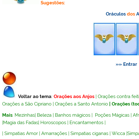
Sugestões:
Oráculos
dos
A
»» Entrar
Voltar ao tema
:
Orações aos Anjos
|
Orações contra feit
Orações a São Cipriano
|
Orações a Santo Antonio
|
Orações (to
Mais
:
Mezinhas
|
Beleza
|
Banhos mágicos
|
Poções Mágicas
|
Af
|
Magia das Fadas
|
Horoscopos
|
Encantamentos
|
|
Simpatias Amor
|
Amarrações
|
Simpatias ciganas
|
Wicca
|
Simpa