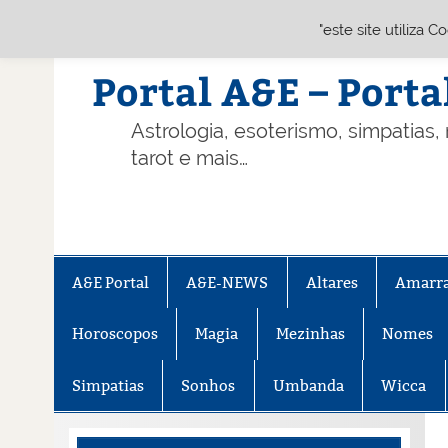
"este site utiliza 
Skip
to
content
Portal A&E – Porta
Astrologia, esoterismo, simpatias,
tarot e mais…
A&E Portal
A&E-NEWS
Altares
Amarr
Horoscopos
Magia
Mezinhas
Nomes
Simpatias
Sonhos
Umbanda
Wicca