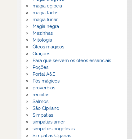
magia egipcia
magia fadas
magia lunar
Magia negra
Mezinhas
Mitologia
Óleos magicos
Orações
Para que servem os óleos essenciais
Poções
Portal A&E
Pós mágicos
proverbios
receitas
Salmos
São Cipriano
Simpatias
simpatias amor
simpatias angelicais
Simpatias Ciganas