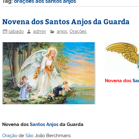
Tag:
oraçoes aos santos anjos
Novena dos Santos Anjos da Guarda
sábado
admin
anjos
,
Orações
Novena dos
Sa
Novena dos
Santos
Anjos
da Guarda
Oração
de
São
João Berchmans