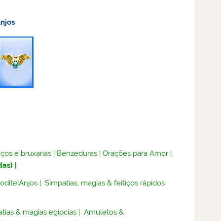
njos
iços e bruxarias
|
Benzeduras
|
Orações para Amor
|
das)
|
rodite
|
Anjos
|
Simpatias, magias & feitiços rápidos
tias & magias egípcias
|
Amuletos &