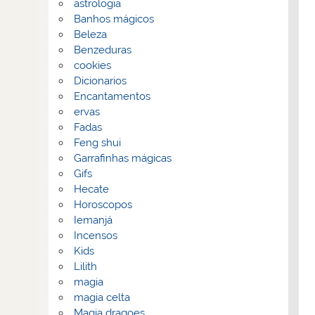
astrologia
Banhos mágicos
Beleza
Benzeduras
cookies
Dicionarios
Encantamentos
ervas
Fadas
Feng shui
Garrafinhas mágicas
Gifs
Hecate
Horoscopos
Iemanjá
Incensos
Kids
Lilith
magia
magia celta
Magia dragoes