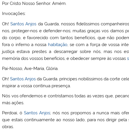
Por Cristo Nosso Senhor. Amém.
Invocações:
Oh!
Santos
Anjos
da Guarda, nossos fidelíssimos companheiros
nos, proteger-nos e defender-nos; muitas graças vos damos po
do corpo, e favorecido com tantos benefícios, que não pod
fora o inferno a nossa
habitação
, se com a força de vossa inte
justiça estava prestes a descarregar sobre nós, mas nos es
memória dos vossos benefícios, e obedecer sempre às vossas
Pai-Nosso, Ave-Maria, Glória.
Oh!
Santos
Anjos
da Guarda, príncipes nobilíssimos da corte cel
inspirar a vossa contínua presença.
Nós vos ofendemos e contristamos todas as vezes que, pecan
más ações.
Perdoai, ó
Santos
Anjos
; nós nos propomos a nunca mais ofen
que estais continuamente ao nosso lado, para nos dirigir pela
obras.