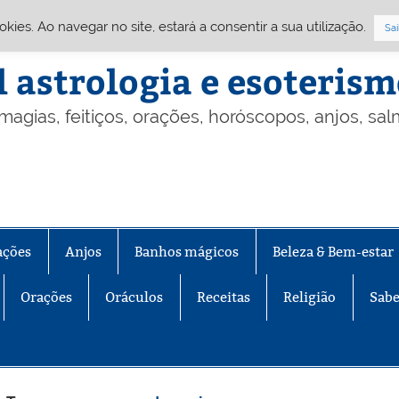
Cookies. Ao navegar no site, estará a consentir a sua utilização.
Sai
l astrologia e esoteris
 magias, feitiços, orações, horóscopos, anjos, sa
ações
Anjos
Banhos mágicos
Beleza & Bem-estar
Orações
Oráculos
Receitas
Religião
Sabe