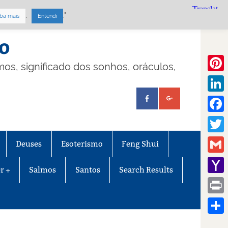
.
."
ba mais
Entendi
mo
lmos, significado dos sonhos, oráculos,
Pinte
Linke
Face
Twitt
Deuses
Esoterismo
Feng Shui
Gmail
r +
Salmos
Santos
Search Results
Yaho
Mail
Print
Share