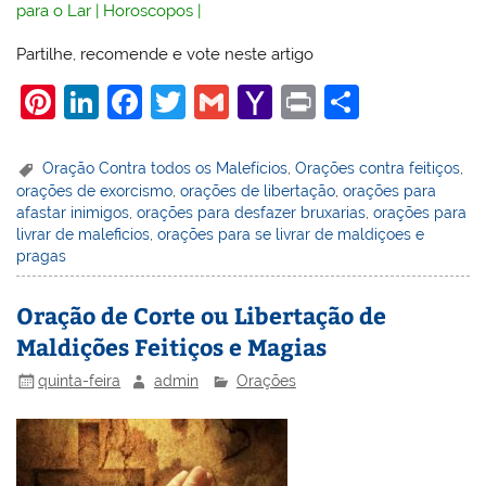
para o Lar
|
Horoscopos
|
Partilhe, recomende e vote neste artigo
Pi
Li
F
T
G
Y
Pr
S
nt
n
a
w
m
a
in
h
er
k
c
itt
ai
h
t
ar
Oração Contra todos os Malefícios
,
Orações contra feitiços
,
orações de exorcismo
,
orações de libertação
,
orações para
e
e
e
er
l
o
e
afastar inimigos
,
orações para desfazer bruxarias
,
orações para
st
dI
b
o
livrar de maleficios
,
orações para se livrar de maldiçoes e
pragas
n
o
M
o
ai
Oração de Corte ou Libertação de
k
l
Maldições Feitiços e Magias
quinta-feira
admin
Orações