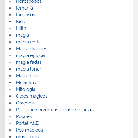
Horoscopos
Iemanjá
Incensos
Kids
Lilith
magia
magia celta
Magia dragoes
magia egipcia
magia fadas
magia lunar
Magia negra
Mezinhas
Mitologia
Óleos magicos
Orações
Para que servem os óleos essenciais
Poções
Portal A&E
Pós mágicos
proverbios