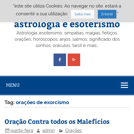
Skip
"este site utiliza Cookies. Ao navegar no site, estará a
to
content
Portal A&E – Portal
consentir a sua utilização.
.
."
Saiba mais
Entendi
astrologia e esoterismo
Astrologia, esoterismo, simpatias, magias, feitiços,
orações, horóscopos, anjos, salmos, significado dos
sonhos, oráculos, tarot e mais…
MENU
Tag:
orações de exorcismo
Oração Contra todos os Malefícios
quinta-feira
admin
Orações