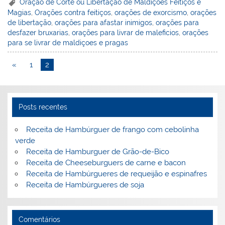
er
k
c
itt
ai
h
t
ar
Oração de Corte ou Libertação de Maldições Feitiços e
Magias
,
Orações contra feitiços
,
orações de exorcismo
,
orações
e
e
e
er
l
o
e
de libertação
,
orações para afastar inimigos
,
orações para
st
dI
b
o
desfazer bruxarias
,
orações para livrar de maleficios
,
orações
para se livrar de maldiçoes e pragas
n
o
M
o
ai
«
1
2
k
l
Posts recentes
Receita de Hambúrguer de frango com cebolinha
verde
Receita de Hamburguer de Grão-de-Bico
Receita de Cheeseburguers de carne e bacon
Receita de Hambúrgueres de requeijão e espinafres
Receita de Hambúrgueres de soja
Comentários