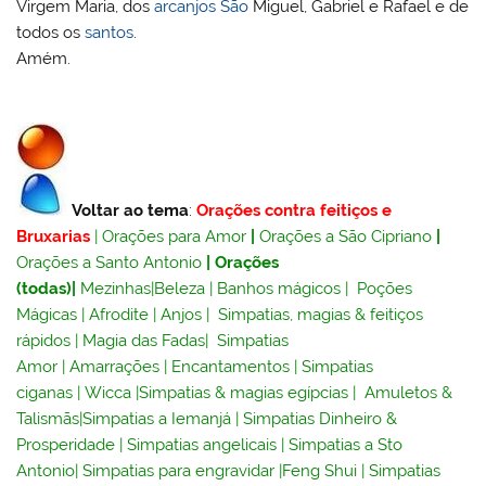
Virgem Maria, dos
arcanjos
São
Miguel, Gabriel e Rafael e de
todos os
santos
.
Amém.
Voltar ao tema
:
Orações contra feitiços e
Bruxarias
|
Orações para Amor
|
Orações a São Cipriano
|
Orações a Santo Antonio
|
Orações
(todas)
|
Mezinhas
|
Beleza
|
Banhos mágicos
|
Poções
Mágicas
|
Afrodite
|
Anjos
|
Simpatias, magias & feitiços
rápidos
|
Magia das Fadas
|
Simpatias
Amor
|
Amarrações
|
Encantamentos
|
Simpatias
ciganas
|
Wicca
|
Simpatias & magias egípcias
|
Amuletos &
Talismãs
|
Simpatias a Iemanjá
|
Simpatias Dinheiro &
Prosperidade
|
Simpatias angelicais
|
Simpatias a Sto
Antonio
|
Simpatias para engravidar
|
Feng Shui
|
Simpatias