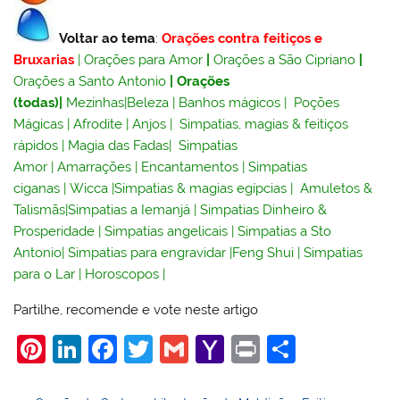
Voltar ao tema
:
Orações contra feitiços e
Bruxarias
|
Orações para Amor
|
Orações a São Cipriano
|
Orações a Santo Antonio
|
Orações
(todas)
|
Mezinhas
|
Beleza
|
Banhos mágicos
|
Poções
Mágicas
|
Afrodite
|
Anjos
|
Simpatias, magias & feitiços
rápidos
|
Magia das Fadas
|
Simpatias
Amor
|
Amarrações
|
Encantamentos
|
Simpatias
ciganas
|
Wicca
|
Simpatias & magias egípcias
|
Amuletos &
Talismãs
|
Simpatias a Iemanjá
|
Simpatias Dinheiro &
Prosperidade
|
Simpatias angelicais
|
Simpatias a Sto
Antonio
|
Simpatias para engravidar
|
Feng Shui
|
Simpatias
para o Lar
|
Horoscopos
|
Partilhe, recomende e vote neste artigo
Pi
Li
F
T
G
Y
Pr
S
nt
n
a
w
m
a
in
h