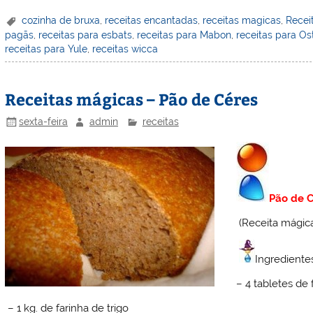
er
k
c
itt
ai
h
t
ar
cozinha de bruxa
,
receitas encantadas
,
receitas magicas
,
Recei
pagãs
,
receitas para esbats
,
receitas para Mabon
,
receitas para Os
e
e
e
er
l
o
e
receitas para Yule
,
receitas wicca
st
dI
b
o
n
o
M
Receitas mágicas – Pão de Céres
o
ai
sexta-feira
admin
receitas
k
l
Pão de C
(Receita mágica
Ingredientes
– 4 tabletes de
– 1 kg. de farinha de trigo