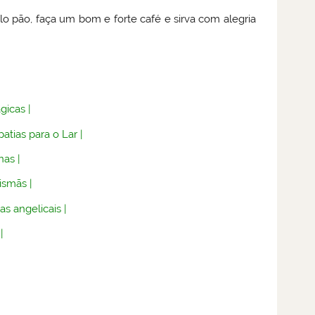
 pão, faça um bom e forte café e sirva com alegria
gicas
|
atias para o Lar
|
nas
|
lismãs
|
as angelicais
|
|