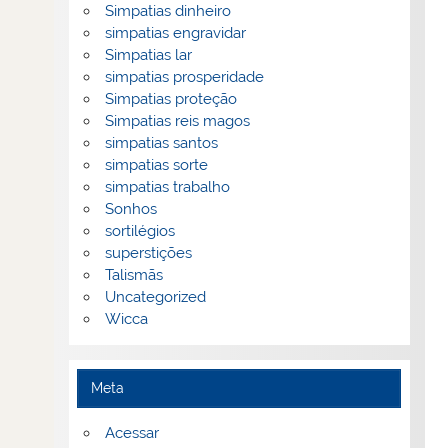
Simpatias dinheiro
simpatias engravidar
Simpatias lar
simpatias prosperidade
Simpatias proteção
Simpatias reis magos
simpatias santos
simpatias sorte
simpatias trabalho
Sonhos
sortilégios
superstições
Talismãs
Uncategorized
Wicca
Meta
Acessar