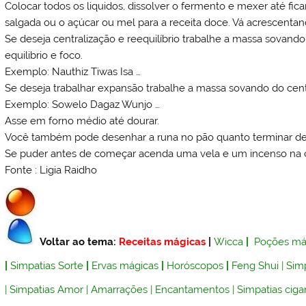
Colocar todos os liquidos, dissolver o fermento e mexer até fic
salgada ou o açúcar ou mel para a receita doce. Vá acrescenta
Se deseja centralização e reequilíbrio trabalhe a massa sovando
equilibrio e foco.
Exemplo: Nauthiz Tiwas Isa …
Se deseja trabalhar expansão trabalhe a massa sovando do cent
Exemplo: Sowelo Dagaz Wunjo …
Asse em forno médio até dourar.
Você também pode desenhar a runa no pão quanto terminar de
Se puder antes de começar acenda uma vela e um incenso na 
Fonte : Ligia Raidho
Voltar ao tema:
Receitas mágicas
|
Wicca
|
Poções má
|
Simpatias Sorte
|
Ervas mágicas
|
Horóscopos
|
Feng Shui
|
Simp
|
Simpatias Amor
|
Amarrações
|
Encantamentos
|
Simpatias ciga