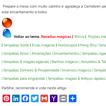
Prepare a mesa com muito carinho e agradeça a Cerridwen pelo
este encantamento á todos.
Voltar ao tema:
Receitas mágicas
|
Wicca
|
Poções má
|
Simpatias Sorte
|
Ervas mágicas
|
Horóscopos
|
Feng Shui
|
Simp
|
Simpatias Amor
|
Amarrações
|
Encantamentos
|
Simpatias ciga
|
Simpatias & magias egípcias
|
Banhos mágicos
|
Amuletos & Ta
|
Simpatias Dinheiro & Prosperidade
|
Incensos mágicos
|
Simpati
|
Simpatias para engravidar
|
Simpatias, magias & feitiços rápidos
Partilhe, recomende e vote neste artigo
Pi
Li
F
T
G
Y
Pr
S
nt
n
a
w
m
a
in
h