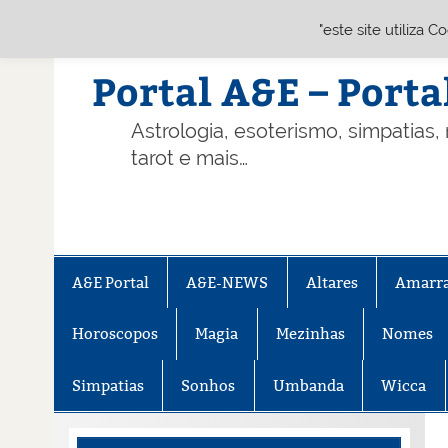
"este site utiliza 
Skip
to
content
Portal A&E – Porta
Astrologia, esoterismo, simpatias,
tarot e mais…
A&E Portal
A&E-NEWS
Altares
Amarr
Horoscopos
Magia
Mezinhas
Nomes
Simpatias
Sonhos
Umbanda
Wicca