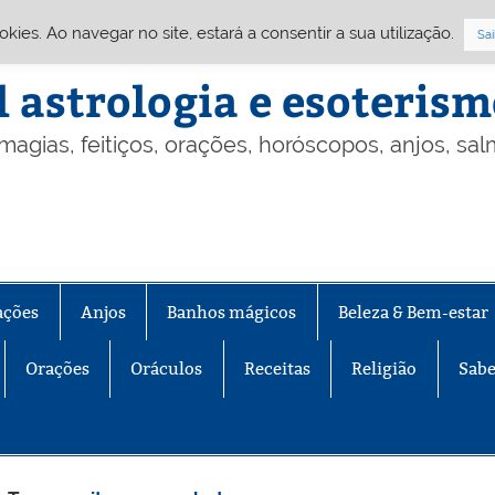
Cookies. Ao navegar no site, estará a consentir a sua utilização.
Sai
l astrologia e esoteris
 magias, feitiços, orações, horóscopos, anjos, sa
ações
Anjos
Banhos mágicos
Beleza & Bem-estar
Orações
Oráculos
Receitas
Religião
Sabe