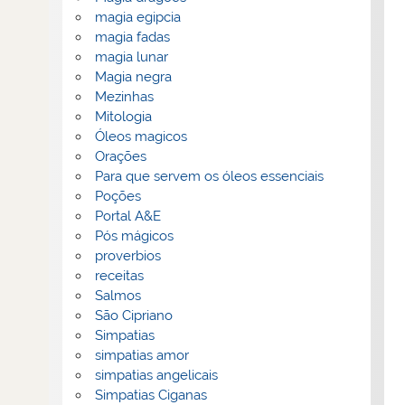
magia egipcia
magia fadas
magia lunar
Magia negra
Mezinhas
Mitologia
Óleos magicos
Orações
Para que servem os óleos essenciais
Poções
Portal A&E
Pós mágicos
proverbios
receitas
Salmos
São Cipriano
Simpatias
simpatias amor
simpatias angelicais
Simpatias Ciganas