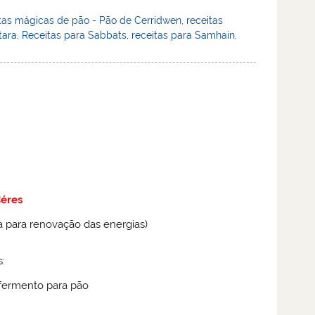
tas mágicas de pão - Pão de Cerridwen
,
receitas
tara
,
Receitas para Sabbats
,
receitas para Samhain
,
éres
 para renovação das energias)
:
 fermento para pão