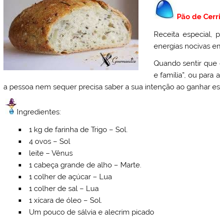
Pão de Cer
Receita especial,
energias nocivas 
Quando sentir que 
e família”, ou par
a pessoa nem sequer precisa saber a sua intenção ao ganhar es
Ingredientes:
1 kg de farinha de Trigo – Sol.
4 ovos – Sol
leite – Vênus
1 cabeça grande de alho – Marte.
1 colher de açúcar – Lua
1 colher de sal – Lua
1 xícara de óleo – Sol.
Um pouco de sálvia e alecrim picado