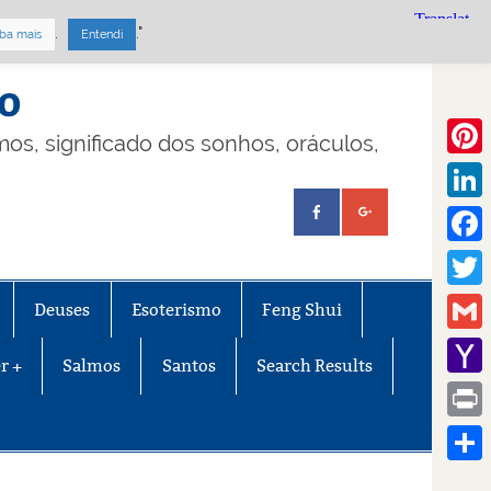
.
."
ba mais
Entendi
mo
lmos, significado dos sonhos, oráculos,
Pinte
Linke
Face
Twitt
Deuses
Esoterismo
Feng Shui
Gmail
r +
Salmos
Santos
Search Results
Yaho
Mail
Print
Share