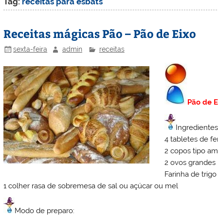
Tag:
receitas para esbats
Receitas mágicas Pão – Pão de Eixo
sexta-feira
admin
receitas
Pão de E
Ingredientes
4 tabletes de f
2 copos tipo am
2 ovos grandes
Farinha de trig
1 colher rasa de sobremesa de sal ou açúcar ou mel
Modo de preparo: