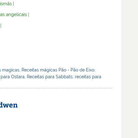
lismãs
|
as angelicais
|
|
as magicas
,
Receitas mágicas Pão - Pão de Eixo
,
 para Ostara
,
Receitas para Sabbats
,
receitas para
idwen