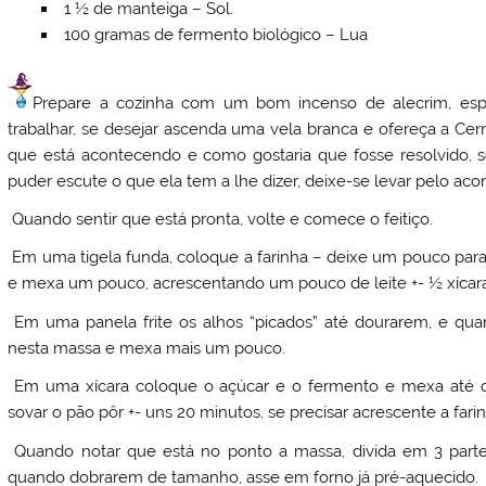
1 ½ de manteiga – Sol.
100 gramas de fermento biológico – Lua
Prepare a cozinha com um bom incenso de alecrim, esp
trabalhar, se desejar ascenda uma vela branca e ofereça a Cer
que está acontecendo e como gostaria que fosse resolvido, 
puder escute o que ela tem a lhe dizer, deixe-se levar pelo a
Quando sentir que está pronta, volte e comece o feitiço.
Em uma tigela funda, coloque a farinha – deixe um pouco para 
e mexa um pouco, acrescentando um pouco de leite +- ½ xícara
Em uma panela frite os alhos “picados” até dourarem, e q
nesta massa e mexa mais um pouco.
Em uma xícara coloque o açúcar e o fermento e mexa até d
sovar o pão pôr +- uns 20 minutos, se precisar acrescente a fa
Quando notar que está no ponto a massa, divida em 3 parte
quando dobrarem de tamanho, asse em forno já pré-aquecido.