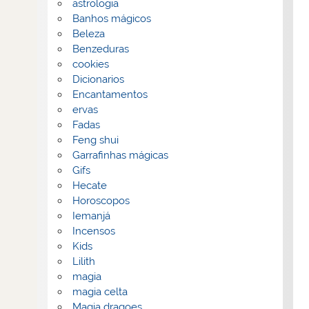
astrologia
Banhos mágicos
Beleza
Benzeduras
cookies
Dicionarios
Encantamentos
ervas
Fadas
Feng shui
Garrafinhas mágicas
Gifs
Hecate
Horoscopos
Iemanjá
Incensos
Kids
Lilith
magia
magia celta
Magia dragoes