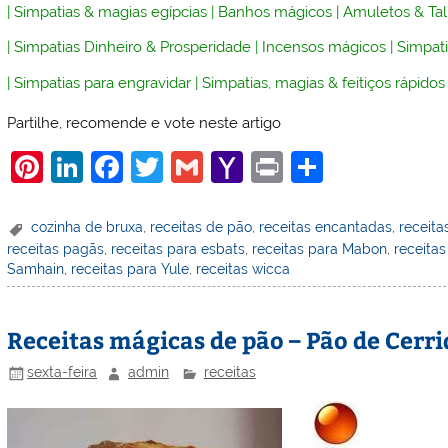
|
Simpatias & magias egípcias
|
Banhos mágicos
|
Amuletos & Ta
|
Simpatias Dinheiro & Prosperidade
|
Incensos mágicos
|
Simpati
|
Simpatias para engravidar
|
Simpatias, magias & feitiços rápidos
Partilhe, recomende e vote neste artigo
Pi
Li
F
T
G
Y
Pr
S
nt
n
a
w
m
a
in
h
er
k
c
itt
ai
h
t
ar
cozinha de bruxa
,
receitas de pão
,
receitas encantadas
,
receit
receitas pagãs
,
receitas para esbats
,
receitas para Mabon
,
receitas
e
e
e
er
l
o
e
Samhain
,
receitas para Yule
,
receitas wicca
st
dI
b
o
n
o
M
Receitas mágicas de pão – Pão de Cerr
o
ai
sexta-feira
admin
receitas
k
l