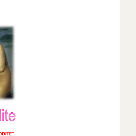
ODITE”