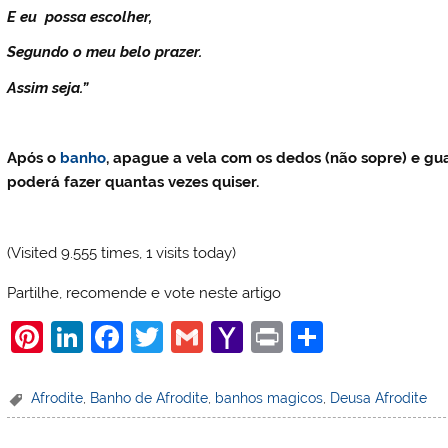
E eu possa escolher,
Segundo o meu belo prazer.
Assim seja.”
Após o
banho
, apague a vela com os dedos (não sopre) e g
poderá fazer quantas vezes quiser.
(Visited 9.555 times, 1 visits today)
Partilhe, recomende e vote neste artigo
Pi
Li
F
T
G
Y
Pr
S
nt
n
a
w
m
a
in
h
er
k
c
itt
ai
h
t
ar
Afrodite
,
Banho de Afrodite
,
banhos magicos
,
Deusa Afrodite
e
e
e
er
l
o
e