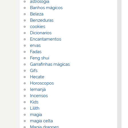
astrologia
Banhos mágicos
Beleza
Benzeduras
cookies
Dicionarios
Encantamentos
ervas
Fadas
Feng shui
Garrafinhas mágicas
Gifs
Hecate
Horoscopos
Iemanjá
Incensos
Kids
Lilith
magia
magia celta
Magia dragoes