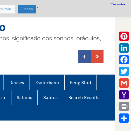
.
."
ba mais
Entendi
mo
lmos, significado dos sonhos, oráculos,
Pinte
Linke
Face
Twitt
Deuses
Esoterismo
Feng Shui
Gmail
r +
Salmos
Santos
Search Results
Yaho
Mail
Print
Share