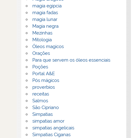
magia egipcia
magia fadas
magia lunar
Magia negra
Mezinhas
Mitologia
Óleos magicos
Orações
Para que servem os óleos essenciais
Poções
Portal A&E
Pós mágicos
proverbios
receitas
Salmos
São Cipriano
Simpatias
simpatias amor
simpatias angelicais
Simpatias Ciganas