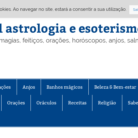
Cookies. Ao navegar no site, estará a consentir a sua utilização.
Sai
l astrologia e esoteris
 magias, feitiços, orações, horóscopos, anjos, sa
ações
Anjos
Banhos mágicos
Beleza & Bem-estar
Orações
Oráculos
Receitas
Religião
Sabe