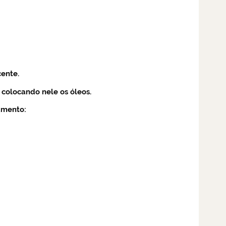
cente.
, colocando nele os óleos.
amento: