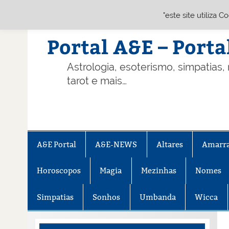
"este site utiliza 
Skip
to
content
Portal A&E – Porta
Astrologia, esoterismo, simpatias,
tarot e mais…
A&E Portal
A&E-NEWS
Altares
Amarr
Horoscopos
Magia
Mezinhas
Nomes
Simpatias
Sonhos
Umbanda
Wicca