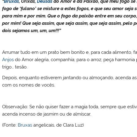
“
Bruxas
, Orixás,
Deusas
do Amor e da Paixão, que meu fogo se m
fogo de ‘fulano’ se misture a estes fogos, e que seu amor sej
para mim e por mim. Que o fogo da paixão entre em seu corpo,
por mim! Que seja assim, que seja assim, que seja assim, pelo
dois sejamos um, um, um!!!”
Arrumar tudo em um prato bem bonito e, para cada alimento, f
Anjos
do Amor alegria, companhia; para o arroz, peça harmonia pa
trigo… tesão.
Depois, enquanto estiverem jantando ou almoçando, acenda as
com os nomes de vocês.
Observação: Se não quiser fazer a magia toda, sempre que esti
acenda incenso de jasmim ou de almíscar.
(Fonte:
Bruxas
angelicais, de Clara Luz)