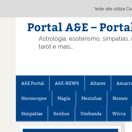
"este site utiliza 
Skip
to
content
Portal A&E – Porta
Astrologia, esoterismo, simpatias,
tarot e mais…
A&E Portal
A&E-NEWS
Altares
Amarr
Horoscopos
Magia
Mezinhas
Nomes
Simpatias
Sonhos
Umbanda
Wicca