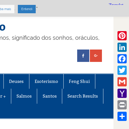
.
."
ba mais
Entendi
mo
lmos, significado dos sonhos, oráculos,
Pinte
Linke
Face
Twitt
Deuses
Esoterismo
Feng Shui
Gmail
r +
Salmos
Santos
Search Results
Yaho
Mail
Print
Share