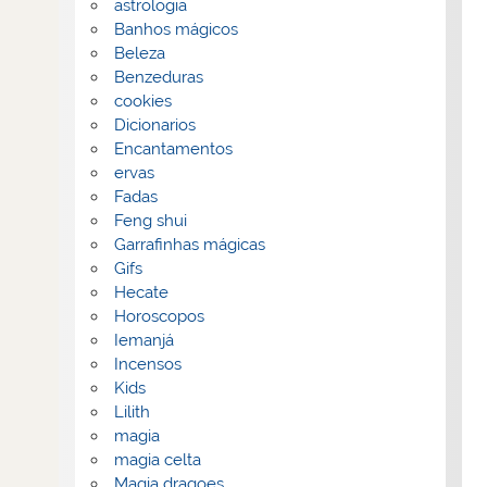
astrologia
Banhos mágicos
Beleza
Benzeduras
cookies
Dicionarios
Encantamentos
ervas
Fadas
Feng shui
Garrafinhas mágicas
Gifs
Hecate
Horoscopos
Iemanjá
Incensos
Kids
Lilith
magia
magia celta
Magia dragoes