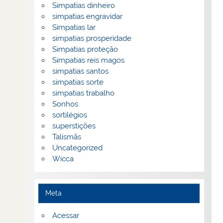
Simpatias dinheiro
simpatias engravidar
Simpatias lar
simpatias prosperidade
Simpatias proteção
Simpatias reis magos
simpatias santos
simpatias sorte
simpatias trabalho
Sonhos
sortilégios
superstições
Talismãs
Uncategorized
Wicca
Meta
Acessar