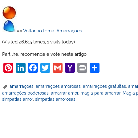
««
Voltar ao tema: Amarrações
(Visited 26.615 times, 1 visits today)
Partilhe, recomende e vote neste artigo
Pi
Li
F
T
G
Y
Pr
S
nt
n
a
w
m
a
in
h
er
k
c
itt
ai
h
t
ar
amarraçoes
,
amarraçoes amorosas
,
amarraçoes gratuitas
,
amar
amarrações poderosas
,
amarrar amor
,
magia para amarrar
,
Magia p
e
e
e
er
l
o
e
simpatias amor
,
simpatias amorosas
st
dI
b
o
n
o
M
o
ai
k
l