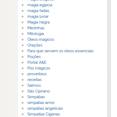
magia egipcia
magia fadas
magia lunar
Magia negra
Mezinhas
Mitologia
Óleos magicos
Orações
Para que servem os óleos essenciais
Poções
Portal A&E
Pós mágicos
proverbios
receitas
Salmos
São Cipriano
Simpatias
simpatias amor
simpatias angelicais
Simpatias Ciganas