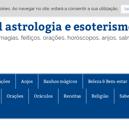
Cookies. Ao navegar no site, estará a consentir a sua utilização.
Sai
l astrologia e esoteris
 magias, feitiços, orações, horóscopos, anjos, sa
ações
Anjos
Banhos mágicos
Beleza & Bem-estar
Orações
Oráculos
Receitas
Religião
Sabe