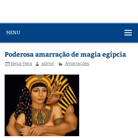
MENU
Poderosa amarração de magia egípcia
terça-feira
admin
Amarrações