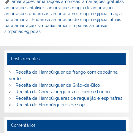
er
k
c
itt
ai
h
t
ar
amarraçoes
,
amarraçoes amorosas
,
amarraçoes gratuitas
,
amarrações infaliveis
,
amarrações magia de amarração
,
e
e
e
er
l
o
e
amarrações poderosas
,
amarrar amor
,
magia egipcia
,
magia
st
dI
b
o
para amarrar
,
Poderosa amarração de magia egípcia
,
rituais
para amarração
,
simpatias amor
,
simpatias amorosas
,
n
o
M
simpatias egipcias
o
ai
k
l
Posts recentes
Receita de Hambúrguer de frango com cebolinha
verde
Receita de Hamburguer de Grão-de-Bico
Receita de Cheeseburguers de carne e bacon
Receita de Hambúrgueres de requeijão e espinafres
Receita de Hambúrgueres de soja
Comentários