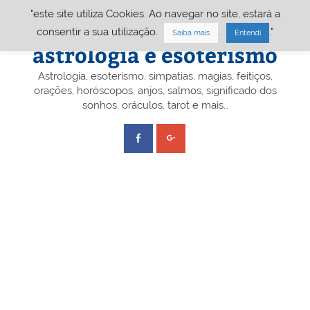
Skip
"este site utiliza Cookies. Ao navegar no site, estará a
to
content
Portal A&E – Portal
consentir a sua utilização.
.
."
Saiba mais
Entendi
astrologia e esoterismo
Astrologia, esoterismo, simpatias, magias, feitiços,
orações, horóscopos, anjos, salmos, significado dos
sonhos, oráculos, tarot e mais…