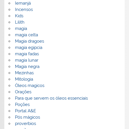
Iemanjá
Incensos
Kids
Lilith
magia
magia celta
Magia dragoes
magia egipcia
magia fadas
magia lunar
Magia negra
Mezinhas
Mitologia
Óleos magicos
Orações
Para que servem os óleos essenciais
Poções
Portal A&E
Pós mágicos
proverbios