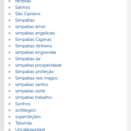
receitas
Salmos
São Cipriano
Simpatias
simpatias amor
simpatias angelicais
Simpatias Ciganas
Simpatias dinheiro
simpatias engravidar
Simpatias lar
simpatias prosperidade
Simpatias proteção
Simpatias reis magos
simpatias santos
simpatias sorte
simpatias trabalho
Sonhos
sortilégios
superstições
Talismãs
Uncategorized