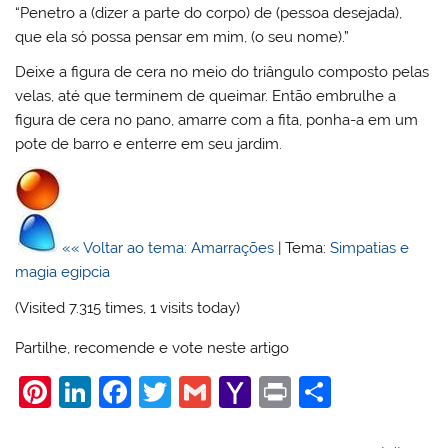
“Penetro a (dizer a parte do corpo) de (pessoa desejada),
que ela só possa pensar em mim, (o seu nome).”
Deixe a figura de cera no meio do triângulo composto pelas
velas, até que terminem de queimar. Então embrulhe a
figura de cera no pano, amarre com a fita, ponha-a em um
pote de barro e enterre em seu jardim.
«« Voltar ao tema: Amarrações
| Tema:
Simpatias e
magia egipcia
(Visited 7.315 times, 1 visits today)
Partilhe, recomende e vote neste artigo
Pi
Li
F
T
G
Y
Pr
S
nt
n
a
w
m
a
in
h