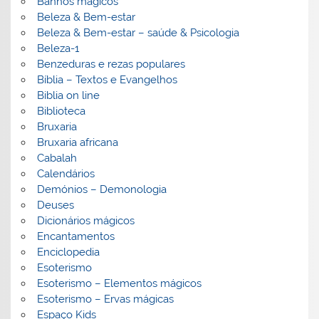
Banhos mágicos
Beleza & Bem-estar
Beleza & Bem-estar – saúde & Psicologia
Beleza-1
Benzeduras e rezas populares
Bíblia – Textos e Evangelhos
Biblia on line
Biblioteca
Bruxaria
Bruxaria africana
Cabalah
Calendários
Demónios – Demonologia
Deuses
Dicionários mágicos
Encantamentos
Enciclopedia
Esoterismo
Esoterismo – Elementos mágicos
Esoterismo – Ervas mágicas
Espaço Kids