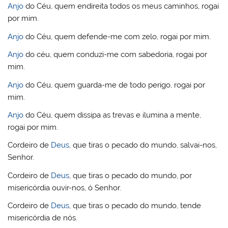
Anjo
do Céu, quem endireita todos os meus caminhos, rogai
por mim.
Anjo
do Céu, quem defende-me com zelo, rogai por mim.
Anjo
do céu, quem conduzi-me com sabedoria, rogai por
mim.
Anjo
do Céu, quem guarda-me de todo perigo, rogai por
mim.
Anjo
do Céu, quem dissipa as trevas e ilumina a mente,
rogai por mim.
Cordeiro de
Deus
, que tiras o pecado do mundo, salvai-nos,
Senhor.
Cordeiro de
Deus
, que tiras o pecado do mundo, por
misericórdia ouvir-nos, ó Senhor.
Cordeiro de
Deus
, que tiras o pecado do mundo, tende
misericórdia de nós.