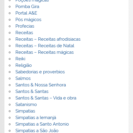
Poções mágicas
Pomba Gira
Portal A&E
Pós mágicos
Profecias
Receitas
Receitas – Receitas afrodisiacas
Receitas – Receitas de Natal
Receitas – Receitas mágicas
Reiki
Religião
Sabedorias e proverbios
Salmos
Santos & Nossa Senhora
Santos & Santas
Santos & Santas – Vida e obra
Satanismo
Simpatias
Simpatias a Iemanjá
Simpatias a Santo Antonio
Simpatias a São João