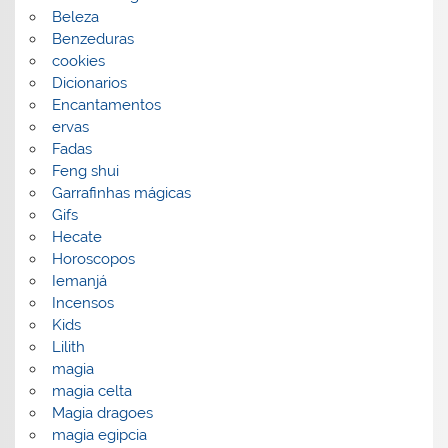
Beleza
Benzeduras
cookies
Dicionarios
Encantamentos
ervas
Fadas
Feng shui
Garrafinhas mágicas
Gifs
Hecate
Horoscopos
Iemanjá
Incensos
Kids
Lilith
magia
magia celta
Magia dragoes
magia egipcia