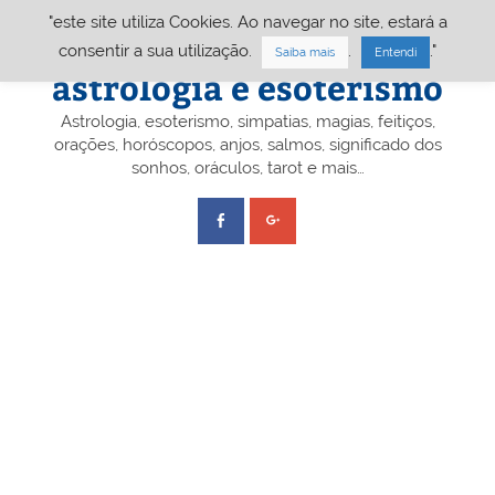
Skip
"este site utiliza Cookies. Ao navegar no site, estará a
to
content
Portal A&E – Portal
consentir a sua utilização.
.
."
Saiba mais
Entendi
astrologia e esoterismo
Astrologia, esoterismo, simpatias, magias, feitiços,
orações, horóscopos, anjos, salmos, significado dos
sonhos, oráculos, tarot e mais…