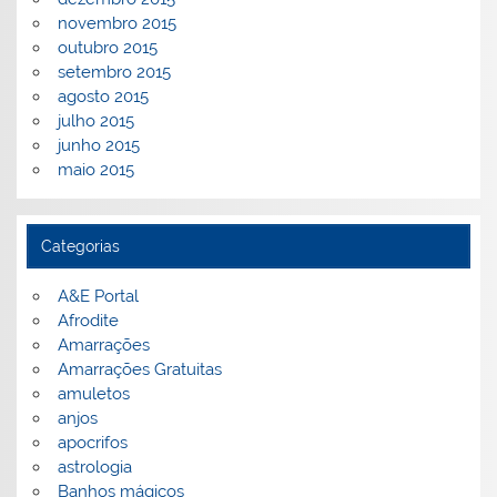
novembro 2015
outubro 2015
setembro 2015
agosto 2015
julho 2015
junho 2015
maio 2015
Categorias
A&E Portal
Afrodite
Amarrações
Amarrações Gratuitas
amuletos
anjos
apocrifos
astrologia
Banhos mágicos