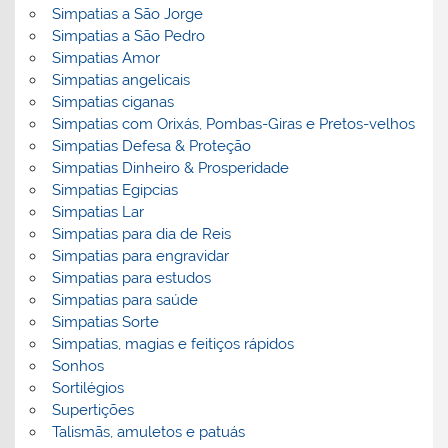
Simpatias a São Jorge
Simpatias a São Pedro
Simpatias Amor
Simpatias angelicais
Simpatias ciganas
Simpatias com Orixás, Pombas-Giras e Pretos-velhos
Simpatias Defesa & Proteção
Simpatias Dinheiro & Prosperidade
Simpatias Egipcias
Simpatias Lar
Simpatias para dia de Reis
Simpatias para engravidar
Simpatias para estudos
Simpatias para saúde
Simpatias Sorte
Simpatias, magias e feitiços rápidos
Sonhos
Sortilégios
Supertições
Talismãs, amuletos e patuás