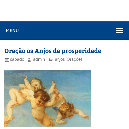
MENU
Oração os Anjos da prosperidade
sábado
admin
anjos
,
Orações