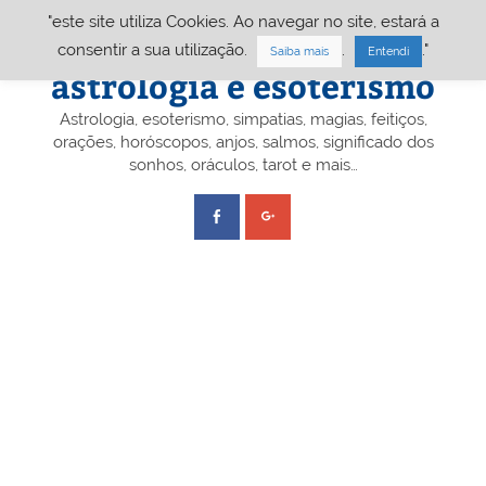
Skip
"este site utiliza Cookies. Ao navegar no site, estará a
to
content
Portal A&E – Portal
consentir a sua utilização.
.
."
Saiba mais
Entendi
astrologia e esoterismo
Astrologia, esoterismo, simpatias, magias, feitiços,
orações, horóscopos, anjos, salmos, significado dos
sonhos, oráculos, tarot e mais…