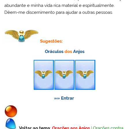
abundante e minha vida rica material e espiritualmente.
Dêem-me discernimento para ajudar a outras pessoas.
Sugestões:
Oráculos
dos
Anjos
»» Entrar
Voltar ao tema
:
Orações aos Anjos
|
Orações contra