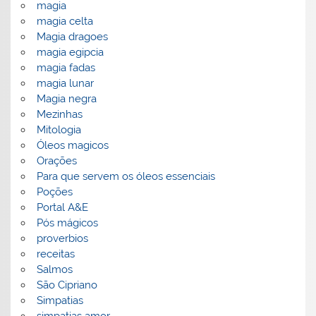
magia
magia celta
Magia dragoes
magia egipcia
magia fadas
magia lunar
Magia negra
Mezinhas
Mitologia
Óleos magicos
Orações
Para que servem os óleos essenciais
Poções
Portal A&E
Pós mágicos
proverbios
receitas
Salmos
São Cipriano
Simpatias
simpatias amor