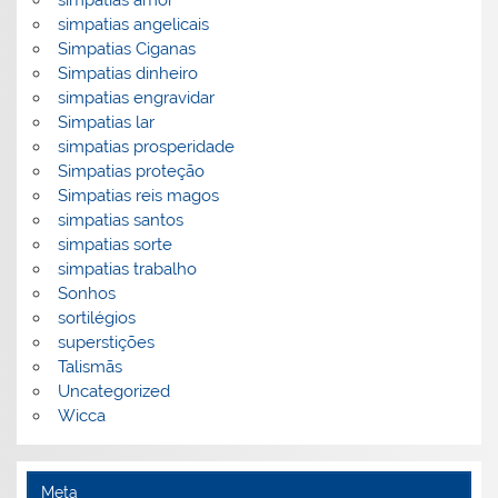
simpatias angelicais
Simpatias Ciganas
Simpatias dinheiro
simpatias engravidar
Simpatias lar
simpatias prosperidade
Simpatias proteção
Simpatias reis magos
simpatias santos
simpatias sorte
simpatias trabalho
Sonhos
sortilégios
superstições
Talismãs
Uncategorized
Wicca
Meta