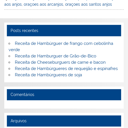
aos anjos
,
oraçoes aos arcanjos
,
oraçoes aos santos anjos
e
e
e
er
l
o
e
st
dI
b
o
n
o
M
Posts recentes
o
ai
k
l
Receita de Hambúrguer de frango com cebolinha
verde
Receita de Hamburguer de Grão-de-Bico
Receita de Cheeseburguers de carne e bacon
Receita de Hambúrgueres de requeijão e espinafres
Receita de Hambúrgueres de soja
Comentários
Arquivos