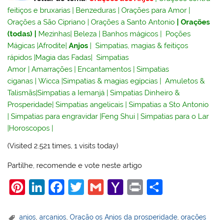
feitiços e bruxarias
|
Benzeduras
|
Orações para Amor
|
Orações a São Cipriano
|
Orações a Santo Antonio
|
Orações
(todas)
|
Mezinhas
|
Beleza
|
Banhos mágicos
|
Poções
Mágicas
|
Afrodite
|
Anjos
|
Simpatias, magias & feitiços
rápidos
|
Magia das Fadas
|
Simpatias
Amor
|
Amarrações
|
Encantamentos
|
Simpatias
ciganas
|
Wicca
|
Simpatias & magias egípcias
|
Amuletos &
Talismãs
|
Simpatias a Iemanjá
|
Simpatias Dinheiro &
Prosperidade
|
Simpatias angelicais
|
Simpatias a Sto Antonio
|
Simpatias para engravidar
|
Feng Shui
|
Simpatias para o Lar
|
Horoscopos
|
(Visited 2.521 times, 1 visits today)
Partilhe, recomende e vote neste artigo
Pi
Li
F
T
G
Y
Pr
S
nt
n
a
w
m
a
in
h
er
k
c
itt
ai
h
t
ar
anjos
,
arcanjos
,
Oração os Anjos da prosperidade
,
orações