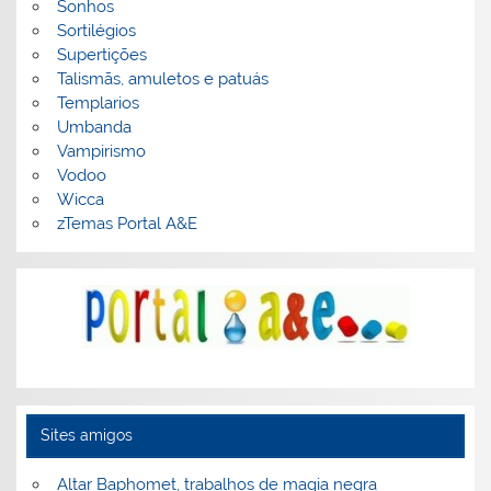
Sonhos
Sortilégios
Supertições
Talismãs, amuletos e patuás
Templarios
Umbanda
Vampirismo
Vodoo
Wicca
zTemas Portal A&E
Sites amigos
Altar Baphomet, trabalhos de magia negra