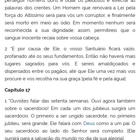
perseguir homens bons e odiar os piedosos e execrar as
palavras dos crentes. Um Homem que renovará a Lei pela
força do Altíssimo será para vós um corruptor, e finalmente
será morto em meio ao ódio. Em momento nenhum será
reconhecida a sua dignidade; assim, permitireis que o
sangue inocente recaia sobre vossa cabeça.
2 “E por causa de Ele, o vosso Santuário ficará vazio,
profanado até os seus fundamentos. Então não haverá mais
lugares sagrados para vós. E sereis amaldiçoados e
dispersados entre os pagãos, até que Ele uma vez mais vos
procure e vos recolha na sua graça [pela fé e pela água].
Capítulo 17
1 “Ouvistes falar das setenta semanas. Ouvi agora também
sobre o sacerdócio! Em cada. um dos jubileus surgirá um
sacerdócio. O primeiro a ser ungido sacerdote, no primeiro
jubileu, será grande; Ele falará com
Deus
como a um pai. O
seu sacerdócio ao lado do Senhor será completo. [Ele
surgirá para a salvação do mundo no dia da sua alegria].