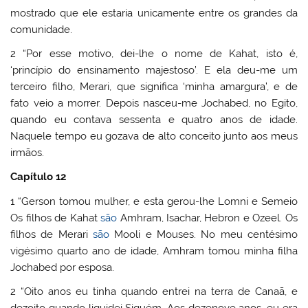
mostrado que ele estaria unicamente entre os grandes da
comunidade.
2 “Por esse motivo, dei-lhe o nome de Kahat, isto é,
‘princípio do ensinamento majestoso’. E ela deu-me um
terceiro filho, Merari, que significa ‘minha amargura’, e de
fato veio a morrer. Depois nasceu-me Jochabed, no Egito,
quando eu contava sessenta e quatro anos de idade.
Naquele tempo eu gozava de alto conceito junto aos meus
irmãos.
Capítulo 12
1 “Gerson tomou mulher, e esta gerou-lhe Lomni e Semeio
Os filhos de Kahat
são
Amhram, Isachar, Hebron e Ozeel. Os
filhos de Merari
são
Mooli e Mouses. No meu centésimo
vigésimo quarto ano de idade, Amhram tomou minha filha
Jochabed por esposa.
2 “Oito anos eu tinha quando entrei na terra de Canaã, e