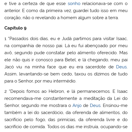
e tive a certeza de que esse
sonho
relacionava-se com o
anterior. E como da primeira vez, guardei tudo isso em meu
coração, não o revelando a homem algum sobre a terra.
Capítulo 9
1 “Passados dois dias, eu e Judá partimos para visitar Isaac,
na companhia de nosso pai. Lá eu fui abençoado por meu
avô, segundo pude constatar pelo alimento oferecido. Mas
ele não quis ir conosco para Betel, e lá chegando, meu pai
Jacó viu na minha face que eu era sacerdote de
Deus
.
Assim, levantando-se bem cedo, taxou os dízimos de tudo
para o Senhor, por meu intermédio.
2 “Depois fomos ao Hebron, e lá permanecemos. E Isaac
recomendava-me constantemente a meditação da Lei do
Senhor, segundo me mostrara o
Anjo
de
Deus
. Ensinou-me
também a lei do sacerdócio, da oferenda de alimentos, do
sacrifício pelo fogo, das primícias, da oferenda livre e do
sacrifício de comida. Todos os dias me instruía, ocupando-se