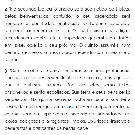
2 “No segundo jubileu, o ungido será acometido de tristeza
pelos bem-amados; contudo, o seu sacerdócio será
honrado e por todos enaltecido. O terceiro sacerdote
também conhecerá a tristeza. O quarto viverá na aflição;
recrudescerá contra ele a impiedade generalizada. Todos
em Israel odiarão o seu próximo. O quinto assumirá num
período de trevas, o mesmo acontecendo com o sexto e o
sétimo.
3 “Com o sétimo, todavia, instaurar-se-á uma profanação,
que não posso descrever diante dos homens; mas aqueles
que a praticam, sabem. Por isso, eles serão feitos
prisioneiros e serão espoliados. Sua terra e seus bens serão
saqueados. Na quinta semana, voltarão para a sua terra
desolada, e ali reerguerão a
Casa
do Senhor. Igualmente na
sétima semana, aparecerão sacerdotes adoradores de
ídolos, cobiçosos e arrogantes, ímpios, luxuriosos, irascíveis,
pederastas e praticantes da bestialidade.