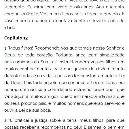
dezoito quando liquidei Siquém. Aos dezenove anos, eu era
sacerdote. Caseime com vinte e oito anos. Aos quarenta,
cheguei ao Egito. Vós, meus filhos, sois a terceira geração. E
José morreu quando eu contava cento e dezoito anos de
idade.
Capítulo 13
1 “Meus filhos! Recomendo-vos que temais nosso Senhor e
Deus
, de todo coração. Portanto, andai com simplicidade
nos caminhos da Sua Lei! Instruí também vossos filhos em
muitos conhecimentos, para que gozem de discernimento
durante toda a sua vida, e possam ler constantemente a Lei
de
Deus
! Pois todo aquele que conhece a Lei de
Deus
será
honrado, e não será considerado estranho onde quer que
vá; adquirirá muitos amigos, que o estimarão ainda mais que
os seus próprios pais, e muitos homens quererão ser-vi-lo e
ouvir a Lei de sua boca.
2 “E praticai a justiça sobre a terra, meus filhos, para que
possais receber a recompensa no céu! E semeai o bem em