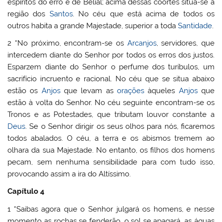
espíritos do erro e de Belial; acima dessas coortes situa-se a
região dos
Santos
. No céu que está acima de todos os
outros habita a grande Majestade, superior a toda
Santidade
.
2 “No próximo, encontram-se os
Arcanjos
, servidores, que
intercedem diante do Senhor por todos os erros dos justos.
Esparzem diante do Senhor o perfume dos turíbulos, um
sacrifício incruento e racional. No céu que se situa abaixo
estão os
Anjos
que levam as
orações
àqueles
Anjos
que
estão à volta do Senhor. No céu seguinte encontram-se os
Tronos e as Potestades, que tributam louvor constante a
Deus
. Se o Senhor dirigir os seus olhos para nós, ficaremos
todos abalados. O céu, a terra e os abismos tremem ao
olhara da sua Majestade. No entanto, os filhos dos homens
pecam, sem nenhuma sensibilidade para com tudo isso,
provocando assim a ira do Altíssimo.
Capítulo 4
1 “Saibas agora que o Senhor julgará os homens, e nesse
momento as rochas se fenderão, o sol se apagará, as águas