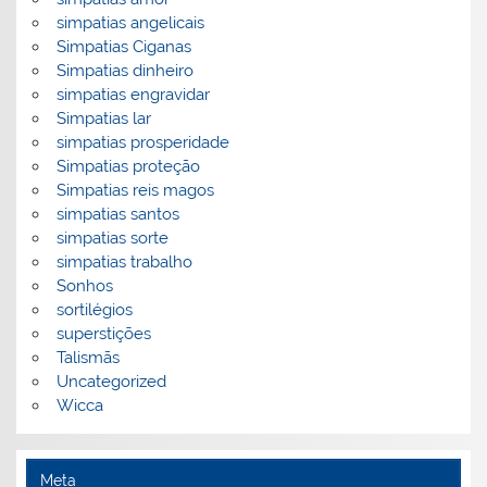
simpatias angelicais
Simpatias Ciganas
Simpatias dinheiro
simpatias engravidar
Simpatias lar
simpatias prosperidade
Simpatias proteção
Simpatias reis magos
simpatias santos
simpatias sorte
simpatias trabalho
Sonhos
sortilégios
superstições
Talismãs
Uncategorized
Wicca
Meta