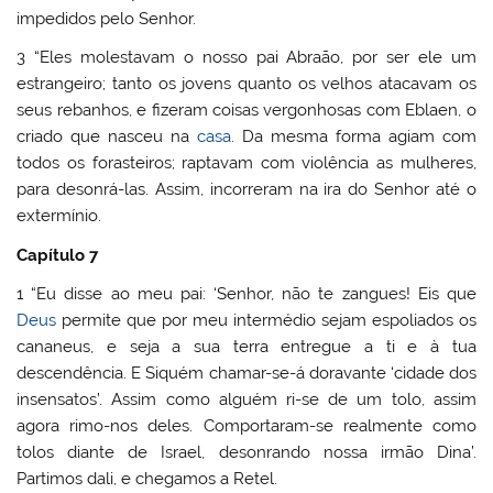
impedidos pelo Senhor.
3 “Eles molestavam o nosso pai Abraão, por ser ele um
estrangeiro; tanto os jovens quanto os velhos atacavam os
seus rebanhos, e fizeram coisas vergonhosas com Eblaen, o
criado que nasceu na
casa
. Da mesma forma agiam com
todos os forasteiros; raptavam com violência as mulheres,
para desonrá-las. Assim, incorreram na ira do Senhor até o
extermínio.
Capítulo 7
1 “Eu disse ao meu pai: ‘Senhor, não te zangues! Eis que
Deus
permite que por meu intermédio sejam espoliados os
cananeus, e seja a sua terra entregue a ti e à tua
descendência. E Siquém chamar-se-á doravante ‘cidade dos
insensatos’. Assim como alguém ri-se de um tolo, assim
agora rimo-nos deles. Comportaram-se realmente como
tolos diante de Israel, desonrando nossa irmão Dina’.
Partimos dali, e chegamos a Retel.