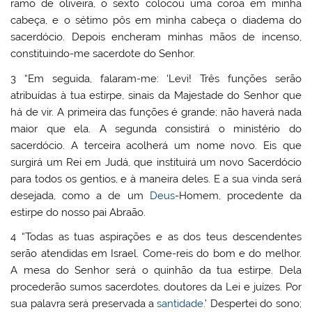
ramo de oliveira, o sexto colocou uma coroa em minha
cabeça, e o sétimo pôs em minha cabeça o diadema do
sacerdócio. Depois encheram minhas mãos de incenso,
constituindo-me sacerdote do Senhor.
3 “Em seguida, falaram-me: ‘Levi! Três funções serão
atribuídas à tua estirpe, sinais da Majestade do Senhor que
há de vir. A primeira das funções é grande; não haverá nada
maior que ela. A segunda consistirá o ministério do
sacerdócio. A terceira acolherá um nome novo. Eis que
surgirá um Rei em Judá, que instituirá um novo Sacerdócio
para todos os gentios, e à maneira deles. E a sua vinda será
desejada, como a de um
Deus
-Homem, procedente da
estirpe do nosso pai Abraão.
4 “Todas as tuas aspirações e as dos teus descendentes
serão atendidas em Israel. Come-reis do bom e do melhor.
A mesa do Senhor será o quinhão da tua estirpe. Dela
procederão sumos sacerdotes, doutores da Lei e juízes. Por
sua palavra será preservada a
santidade
.’ Despertei do sono;