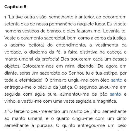
Capítulo 8
1 “Lá tive outra visão, semelhante à anterior, ao decorrerem
setenta dias de nossa permanência naquele lugar. Eu vi sete
homens vestidos de branco, e eles falaram-me: ‘Levanta-te!
Veste o paramento sacerdotal, bem como a coroa da justiça,
o adorno peitoral do entendimento, a vestimenta da
verdade, o diadema da fé, a faixa distintiva na cabeça e
manto umeral da profecia! Eles trouxeram cada um desses
objetos. Colocaram-nos em mim, dizendo: ‘De agora em
diante, serás um sacerdote do Senhor, tu e tua estirpe, por
toda a eternidade!’ O primeiro ungiu-me com óleo
santo
e
entregou-me o báculo da justiça. O segundo lavou-me em
seguida com água pura, alimentou-me de pão
santo
e
vinho, e vestiu-me com uma veste sagrada e magnífica.
2 “O terceiro deu-me então um manto de linho, semelhante
ao manto umeral, e o quarto cingiu-me com um cinto
semelhante à púrpura. O quinto entregou-me um belo