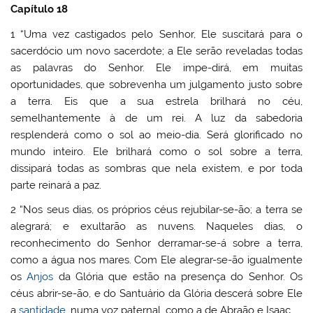
Capítulo 18
1 “Uma vez castigados pelo Senhor, Ele suscitará para o
sacerdócio um novo sacerdote; a Ele serão reveladas todas
as palavras do Senhor. Ele impe-dirá, em muitas
oportunidades, que sobrevenha um julgamento justo sobre
a terra. Eis que a sua estrela brilhará no céu,
semelhantemente à de um rei. A luz da sabedoria
resplenderá como o sol ao meio-dia. Será glorificado no
mundo inteiro. Ele brilhará como o sol sobre a terra,
dissipará todas as sombras que nela existem, e por toda
parte reinará a paz.
2 “Nos seus dias, os próprios céus rejubilar-se-ão; a terra se
alegrará; e exultarão as nuvens. Naqueles dias, o
reconhecimento do Senhor derramar-se-á sobre a terra,
como a água nos mares. Com Ele alegrar-se-ão igualmente
os
Anjos
da Glória que estão na presença do Senhor. Os
céus abrir-se-ão, e do Santuário da Glória descerá sobre Ele
a
santidade
, numa voz paternal, como a de Abraão e Isaac.