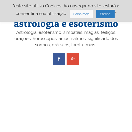
Skip
"este site utiliza Cookies. Ao navegar no site, estará a
to
content
Portal A&E – Portal
consentir a sua utilização.
.
."
Saiba mais
Entendi
astrologia e esoterismo
Astrologia, esoterismo, simpatias, magias, feitiços,
orações, horóscopos, anjos, salmos, significado dos
sonhos, oráculos, tarot e mais…