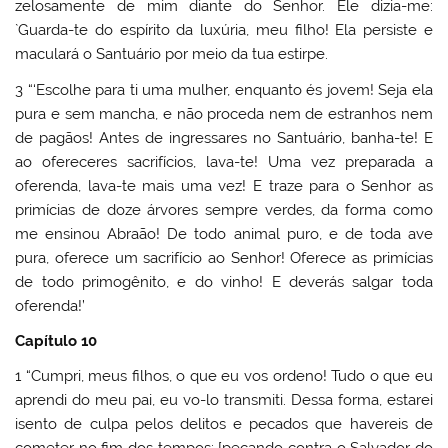
zelosamente de mim diante do Senhor. Ele dizia-me:
`Guarda-te do espírito da luxúria, meu filho! Ela persiste e
maculará o Santuário por meio da tua estirpe.
3 “‘Escolhe para ti uma mulher, enquanto és jovem! Seja ela
pura e sem mancha, e não proceda nem de estranhos nem
de pagãos! Antes de ingressares no Santuário, banha-te! E
ao ofereceres sacrifícios, lava-te! Uma vez preparada a
oferenda, lava-te mais uma vez! E traze para o Senhor as
primícias de doze árvores sempre verdes, da forma como
me ensinou Abraão! De todo animal puro, e de toda ave
pura, oferece um sacrifício ao Senhor! Oferece as primícias
de todo primogênito, e do vinho! E deverás salgar toda
oferenda!’
Capítulo 10
1 “Cumpri, meus filhos, o que eu vos ordeno! Tudo o que eu
aprendi do meu pai, eu vo-lo transmiti. Dessa forma, estarei
isento de culpa pelos delitos e pecados que havereis de