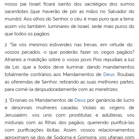
nosso pai Israel ficará isento dos sacrilégios dos sumos
sacerdotes [que haverão de pôr as mãos no Salvador do
mundo]. Aos olhos do Senhor, o céu é mais puro que a terra;
assim vós também, luminares de Israel, sede mais puros do
que todos os pagãos.
2 “Se vós mesmos estiverdes nas trevas, em virtude do..
vossos pecados, o que poderão fazer os cegos pagãos?
Atraireis a maldição sobre o vosso povo Pois repudiais a luz
da Lei, que a todos deve iluminar, dando mandamentos
totalmente contrários aos Mandamentos de
Deus
. Roubais
as oferendas de Senhor, retirando as suas melhores partes,
para comê-la despudoradamente com as meretrizes.
3 “Ensinais os Mandamentos de
Deus
por ganância de lucro
e desonrais mulheres casadas. Violais as virgens de
Jerusalém, vos unis com prostitutas e adúlteras, vos
misturais com as filhas dos pagãos, querendo purificá-las
com purificações ilícitas. Assim, vossos relacionamentos
aproximam-se dos de Sodoma e Gomorra; vos ufanais com