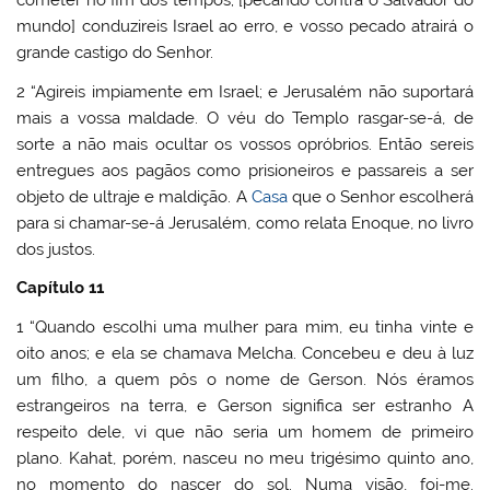
cometer no fim dos tempos; [pecando contra o Salvador do
mundo] conduzireis Israel ao erro, e vosso pecado atrairá o
grande castigo do Senhor.
2 “Agireis impiamente em Israel; e Jerusalém não suportará
mais a vossa maldade. O véu do Templo rasgar-se-á, de
sorte a não mais ocultar os vossos opróbrios. Então sereis
entregues aos pagãos como prisioneiros e passareis a ser
objeto de ultraje e maldição. A
Casa
que o Senhor escolherá
para si chamar-se-á Jerusalém, como relata Enoque, no livro
dos justos.
Capítulo 11
1 “Quando escolhi uma mulher para mim, eu tinha vinte e
oito anos; e ela se chamava Melcha. Concebeu e deu à luz
um filho, a quem pôs o nome de Gerson. Nós éramos
estrangeiros na terra, e Gerson significa ser estranho A
respeito dele, vi que não seria um homem de primeiro
plano. Kahat, porém, nasceu no meu trigésimo quinto ano,
no momento do nascer do sol. Numa visão, foi-me.