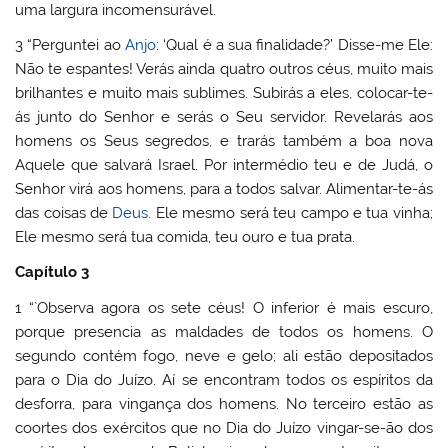
uma largura incomensurável.
3 “Perguntei ao
Anjo
: ‘Qual é a sua finalidade?’ Disse-me Ele:
Não te espantes! Verás ainda quatro outros céus, muito mais
brilhantes e muito mais sublimes. Subirás a eles, colocar-te-
ás junto do Senhor e serás o Seu servidor. Revelarás aos
homens os Seus segredos, e trarás também a boa nova
Aquele que salvará Israel. Por intermédio teu e de Judá, o
Senhor virá aos homens, para a todos salvar. Alimentar-te-ás
das coisas de
Deus
. Ele mesmo será teu campo e tua vinha;
Ele mesmo será tua comida, teu ouro e tua prata.
Capítulo 3
1 “`Observa agora os sete céus! O inferior é mais escuro,
porque presencia as maldades de todos os homens. O
segundo contém fogo, neve e gelo; ali estão depositados
para o Dia do Juízo. Aí se encontram todos os espíritos da
desforra, para vingança dos homens. No terceiro estão as
coortes dos exércitos que no Dia do Juízo vingar-se-ão dos