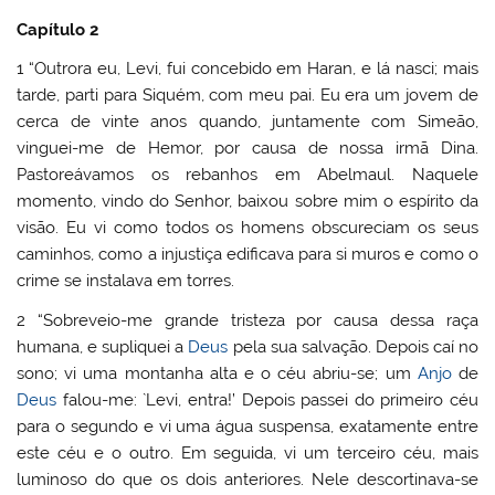
Capítulo 2
1 “Outrora eu, Levi, fui concebido em Haran, e lá nasci; mais
tarde, parti para Siquém, com meu pai. Eu era um jovem de
cerca de vinte anos quando, juntamente com Simeão,
vinguei-me de Hemor, por causa de nossa irmã Dina.
Pastoreávamos os rebanhos em Abelmaul. Naquele
momento, vindo do Senhor, baixou sobre mim o espírito da
visão. Eu vi como todos os homens obscureciam os seus
caminhos, como a injustiça edificava para si muros e como o
crime se instalava em torres.
2 “Sobreveio-me grande tristeza por causa dessa raça
humana, e supliquei a
Deus
pela sua salvação. Depois caí no
sono; vi uma montanha alta e o céu abriu-se; um
Anjo
de
Deus
falou-me: `Levi, entra!’ Depois passei do primeiro céu
para o segundo e vi uma água suspensa, exatamente entre
este céu e o outro. Em seguida, vi um terceiro céu, mais
luminoso do que os dois anteriores. Nele descortinava-se