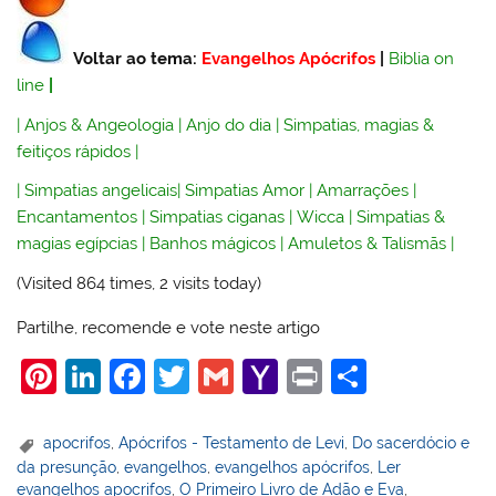
Voltar ao tema:
Evangelhos Apócrifos
|
Biblia on
line
|
|
Anjos & Angeologia
|
Anjo do dia
|
Simpatias, magias &
feitiços rápidos
|
|
Simpatias angelicais
|
Simpatias Amor
|
Amarrações
|
Encantamentos
|
Simpatias ciganas
|
Wicca
|
Simpatias &
magias egípcias
|
Banhos mágicos
|
Amuletos & Talismãs
|
(Visited 864 times, 2 visits today)
Partilhe, recomende e vote neste artigo
Pi
Li
F
T
G
Y
Pr
S
nt
n
a
w
m
a
in
h
er
k
c
itt
ai
h
t
ar
apocrifos
,
Apócrifos - Testamento de Levi
,
Do sacerdócio e
da presunção
,
evangelhos
,
evangelhos apócrifos
,
Ler
e
e
e
er
l
o
e
evangelhos apocrifos
,
O Primeiro Livro de Adão e Eva
,