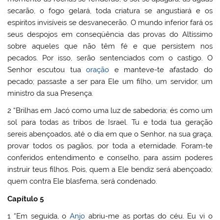
secarão, o fogo gelará, toda criatura se angustiará e os
espíritos invisíveis se desvanecerão. O mundo inferior fará os
seus despojos em conseqüência das provas do Altíssimo
sobre aqueles que não têm fé e que persistem nos
pecados. Por isso, serão sentenciados com o castigo. O
Senhor escutou tua
oração
e manteve-te afastado do
pecado; passaste a ser para Ele um filho, um servidor, um
ministro da sua Presença.
2 “Brilhas em Jacó como uma luz de sabedoria; és como um
sol para todas as tribos de Israel. Tu e toda tua geração
sereis abençoados, até o dia em que o Senhor, na sua graça,
provar todos os pagãos, por toda a eternidade. Foram-te
conferidos entendimento e conselho, para assim poderes
instruir teus filhos. Pois, quem a Ele bendiz será abençoado;
quem contra Ele blasfema, será condenado.
Capítulo 5
1 “Em seguida, o
Anjo
abriu-me as portas do céu. Eu vi o