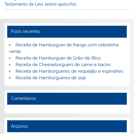
st
dI
b
o
Testamento de Levi
,
textos apócrifos
n
o
M
o
ai
k
l
Posts recentes
Receita de Hambúrguer de frango com cebolinha
verde
Receita de Hamburguer de Grão-de-Bico
Receita de Cheeseburguers de carne e bacon
Receita de Hambúrgueres de requeijão e espinafres
Receita de Hambúrgueres de soja
Comentários
Arquivos