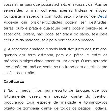
vossa alma, para que possais achá-lo em vossa vida! Pois, se
semeardes o mal, colhereis apenas tristeza e aflição.
Conquistai a sabedoria com todo zelo, no temor de
Deus
!
Pode-se cair prisioneiro,cidades podem ser destruídas,
terras, ouro e prata e quaisquer bens podem perder-se. A
sabedoria, porém, não pode ser tirada do sábio, seja pela
cegueira da maldade, seja pela pertinácia no pecado.
3 “A sabedoria enaltece o sábio inclusive junto aos inimigos;
quando em terra estranha, para ele pátria, e entre os
próprios inimigos ainda encontra um amigo. Quem aprende
isso e põe em prática, senta-se no trono com os reis, como
José, nosso irmão.
Capítulo 14
1 “Eu li, meus filhos, num escrito de Enoque, que vós
futuramente caireis em pecado diante do Senhor,
procurando toda espécie de maldade e tomando-vos
objeto de zombaria diante de todos os pagãos. Todavia,