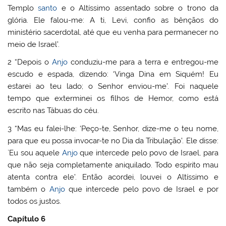
Templo
santo
e o Altíssimo assentado sobre o trono da
glória. Ele falou-me: A ti, Levi, confio as bênçãos do
ministério sacerdotal, até que eu venha para permanecer no
meio de Israel’.
2 “Depois o
Anjo
conduziu-me para a terra e entregou-me
escudo e espada, dizendo: ‘Vinga Dina em Siquém! Eu
estarei ao teu lado; o Senhor enviou-me’. Foi naquele
tempo que exterminei os filhos de Hemor, como está
escrito nas Tábuas do céu.
3 “Mas eu falei-lhe: ‘Peço-te, Senhor, dize-me o teu nome,
para que eu possa invocar-te no Dia da Tribulação’. Ele disse:
`Eu sou aquele
Anjo
que intercede pelo povo de Israel, para
que não seja completamente aniquilado. Todo espírito mau
atenta contra ele’. Então acordei, louvei o Altíssimo e
também o
Anjo
que intercede pelo povo de Israel e por
todos os justos.
Capítulo 6