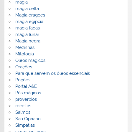
magia
magia celta
Magia dragoes
magia egipcia
magia fadas
magia lunar
Magia negra
Mezinhas
Mitologia
Óleos magicos
Orações
Para que servem os óleos essenciais
Poções
Portal A&E
Pós mágicos
proverbios
receitas
Salmos
São Cipriano
Simpatias
simpatias amor