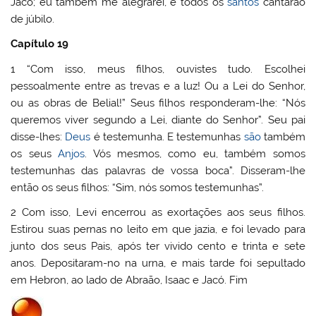
Jacó; eu também me alegrarei, e todos os
santos
cantarão
de júbilo.
Capítulo 19
1 “Com isso, meus filhos, ouvistes tudo. Escolhei
pessoalmente entre as trevas e a luz! Ou a Lei do Senhor,
ou as obras de Belial!” Seus filhos responderam-lhe: “Nós
queremos viver segundo a Lei, diante do Senhor”. Seu pai
disse-lhes:
Deus
é testemunha. E testemunhas
são
também
os seus
Anjos
. Vós mesmos, como eu, também somos
testemunhas das palavras de vossa boca”. Disseram-lhe
então os seus filhos: “Sim, nós somos testemunhas”.
2 Com isso, Levi encerrou as exortações aos seus filhos.
Estirou suas pernas no leito em que jazia, e foi levado para
junto dos seus Pais, após ter vivido cento e trinta e sete
anos. Depositaram-no na urna, e mais tarde foi sepultado
em Hebron, ao lado de Abraão, Isaac e Jacó. Fim