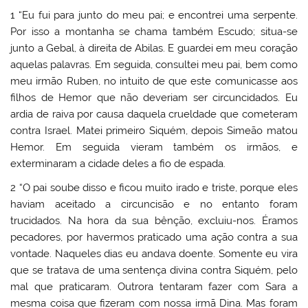
1 “Eu fui para junto do meu pai; e encontrei uma serpente.
Por isso a montanha se chama também Escudo; situa-se
junto a Gebal, à direita de Abilas. E guardei em meu coração
aquelas palavras. Em seguida, consultei meu pai, bem como
meu irmão Ruben, no intuito de que este comunicasse aos
filhos de Hemor que não deveriam ser circuncidados. Eu
ardia de raiva por causa daquela crueldade que cometeram
contra Israel. Matei primeiro Siquém, depois Simeão matou
Hemor. Em seguida vieram também os irmãos, e
exterminaram a cidade deles a fio de espada.
2 “O pai soube disso e ficou muito irado e triste, porque eles
haviam aceitado a circuncisão e no entanto foram
trucidados. Na hora da sua bênção, excluiu-nos. Éramos
pecadores, por havermos praticado uma ação contra a sua
vontade. Naqueles dias eu andava doente. Somente eu vira
que se tratava de uma sentença divina contra Siquém, pelo
mal que praticaram. Outrora tentaram fazer com Sara a
mesma coisa que fizeram com nossa irmã Dina. Mas foram