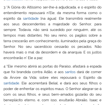
3 “A Glória do Altíssimo ser-lhe-á adjudicada, e o espírito do
entendimento repousará n’Ele, da mesma forma como o
espírito da
santidade
[na água]. Ele transmitirá realmente
aos seus descendentes a majestade do Senhor, para
sempre. Todavia, não será sucedido por ninguém, até os
tempos mais distantes. No seu reino, os pagãos sobre a
terra crescerão em conhecimento, iluminados pela graça do
Senhor. No seu sacerdócio cessarão os pecados. Não
haverá mais o mal da desordem e da anarquia. E os justos
encontrarão n’ Ele a paz.
4 “Ele mesmo abrirá as portas do Paraíso, afastará a espada
que foi brandida contra Adão, e aos
santos
dará de comer
da Árvore da Vida; sobre eles repousará o Espírito da
santidade
. Ele acorrentará Belial, e dará aos seus filhos o
poder de enfrentar os espíritos maus. O Senhor alegrar-se-á
com os seus filhos, e seus bem-amados gozarão do seu
beneplácito eterno, e, com isso, exultarão Abraão, Isaac e