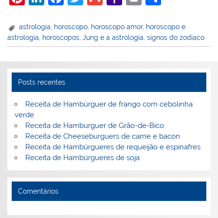
nt
n
a
w
m
a
in
h
er
k
c
itt
ai
h
t
ar
astrologia
,
horoscopo
,
horoscopo amor
,
horoscopo e
astrologia
,
horoscopos
,
Jung e a astrologia
,
signos do zodiaco
e
e
e
er
l
o
e
st
dI
b
o
n
o
M
Posts recentes
o
ai
k
l
Receita de Hambúrguer de frango com cebolinha
verde
Receita de Hamburguer de Grão-de-Bico
Receita de Cheeseburguers de carne e bacon
Receita de Hambúrgueres de requeijão e espinafres
Receita de Hambúrgueres de soja
Comentários