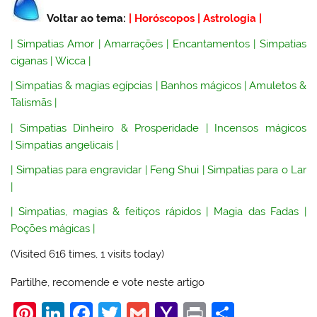
Voltar ao tema:
|
Horóscopos
|
Astrologia
|
|
Simpatias Amor
|
Amarrações
|
Encantamentos
|
Simpatias
ciganas
|
Wicca
|
|
Simpatias & magias egípcias
|
Banhos mágicos
|
Amuletos &
Talismãs
|
|
Simpatias Dinheiro & Prosperidade
|
Incensos mágicos
|
Simpatias angelicais
|
|
Simpatias para engravidar
|
Feng Shui
|
Simpatias para o Lar
|
|
Simpatias, magias & feitiços rápidos
|
Magia das Fadas
|
Poções mágicas
|
(Visited 616 times, 1 visits today)
Partilhe, recomende e vote neste artigo
Pi
Li
F
T
G
Y
Pr
S