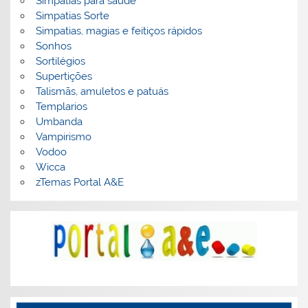
Simpatias para saúde
Simpatias Sorte
Simpatias, magias e feitiços rápidos
Sonhos
Sortilégios
Supertições
Talismãs, amuletos e patuás
Templarios
Umbanda
Vampirismo
Vodoo
Wicca
zTemas Portal A&E