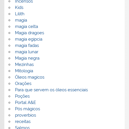
Incensos
Kids
Lilith
magia
magia celta
Magia dragoes
magia egipcia
magia fadas
magia lunar
Magia negra
Mezinhas
Mitologia
Óleos magicos
Orações
Para que servem os óleos essenciais
Poções
Portal A&E
Pós mágicos
proverbios
receitas
Salmos