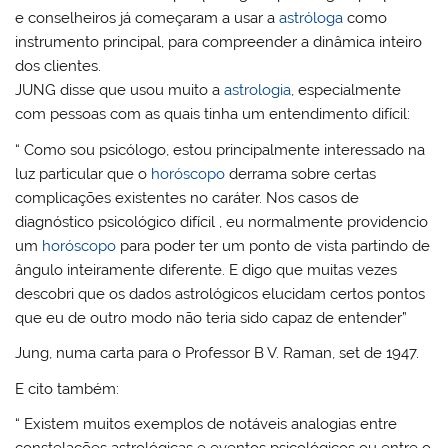
e conselheiros já começaram a usar a
astróloga
como
instrumento principal, para compreender a dinâmica inteiro
dos clientes.
JUNG disse que usou muito a
astrologia
, especialmente
com pessoas com as quais tinha um entendimento difícil:
“ Como sou psicólogo, estou principalmente interessado na
luz particular que o
horóscopo
derrama sobre certas
complicações existentes no caráter. Nos casos de
diagnóstico psicológico difícil , eu normalmente providencio
um
horóscopo
para poder ter um ponto de vista partindo de
ângulo inteiramente diferente. E digo que muitas vezes
descobri que os dados astrológicos elucidam certos pontos
que eu de outro modo não teria sido capaz de entender”
Jung, numa carta para o Professor B V. Raman, set de 1947.
E cito também:
“ Existem muitos exemplos de notáveis analogias entre
constelações astrológicas e eventos psicológicos ou entre o