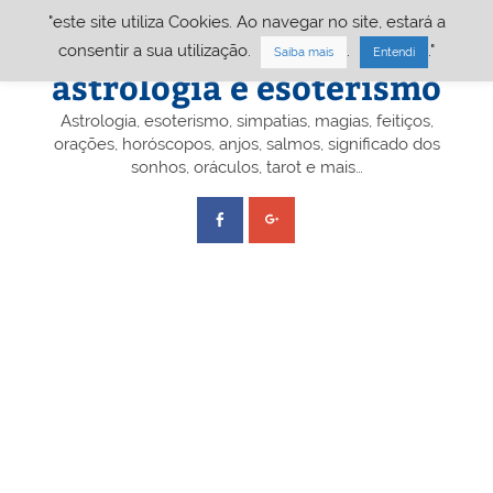
Skip
"este site utiliza Cookies. Ao navegar no site, estará a
to
content
Portal A&E – Portal
consentir a sua utilização.
.
."
Saiba mais
Entendi
astrologia e esoterismo
Astrologia, esoterismo, simpatias, magias, feitiços,
orações, horóscopos, anjos, salmos, significado dos
sonhos, oráculos, tarot e mais…