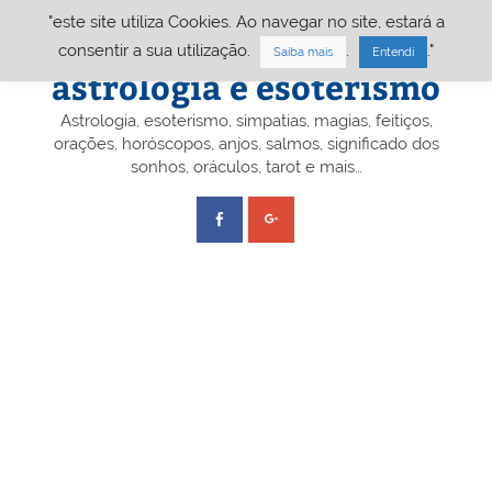
Skip
"este site utiliza Cookies. Ao navegar no site, estará a
to
content
Portal A&E – Portal
consentir a sua utilização.
.
."
Saiba mais
Entendi
astrologia e esoterismo
Astrologia, esoterismo, simpatias, magias, feitiços,
orações, horóscopos, anjos, salmos, significado dos
sonhos, oráculos, tarot e mais…