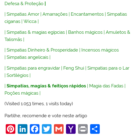
Defesa & Proteção
|
|
Simpatias Amor
|
Amarrações
|
Encantamentos
|
Simpatias
ciganas
|
Wicca
|
|
Simpatias & magias egípcias
|
Banhos mágicos
|
Amuletos &
Talismãs
|
|
Simpatias Dinheiro & Prosperidade
|
Incensos mágicos
|
Simpatias angelicais
|
|
Simpatias para engravidar
|
Feng Shui
|
Simpatias para o Lar
|
Sortilégios
|
|
Simpatias, magias & feitiços rápidos
|
Magia das Fadas
|
Poções mágicas
|
(Visited 1.053 times, 1 visits today)
Partilhe, recomende e vote neste artigo
Pi
Li
F
T
G
Y
Pr
S