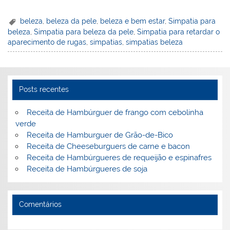
nt
n
a
w
m
a
in
h
er
k
c
itt
ai
h
t
ar
beleza
,
beleza da pele
,
beleza e bem estar
,
Simpatia para
beleza
,
Simpatia para beleza da pele
,
Simpatia para retardar o
e
e
e
er
l
o
e
aparecimento de rugas
,
simpatias
,
simpatias beleza
st
dI
b
o
n
o
M
o
ai
Posts recentes
k
l
Receita de Hambúrguer de frango com cebolinha
verde
Receita de Hamburguer de Grão-de-Bico
Receita de Cheeseburguers de carne e bacon
Receita de Hambúrgueres de requeijão e espinafres
Receita de Hambúrgueres de soja
Comentários