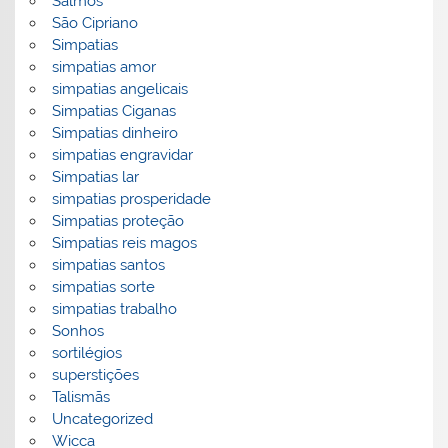
Salmos
São Cipriano
Simpatias
simpatias amor
simpatias angelicais
Simpatias Ciganas
Simpatias dinheiro
simpatias engravidar
Simpatias lar
simpatias prosperidade
Simpatias proteção
Simpatias reis magos
simpatias santos
simpatias sorte
simpatias trabalho
Sonhos
sortilégios
superstições
Talismãs
Uncategorized
Wicca