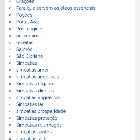
Orações
Para que servem os óleos essenciais
Poções
Portal A&E
Pós mágicos
proverbios
receitas
Salmos
São Cipriano
Simpatias
simpatias amor
simpatias angelicais
Simpatias Ciganas
Simpatias dinheiro
simpatias engravidar
Simpatias lar
simpatias prosperidade
Simpatias proteção
Simpatias reis magos
simpatias santos
simpatias sorte