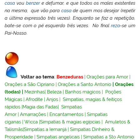
casa
vou
benzer
e defumar, e que todos os males existentes
na mesma, que vão para
casa
de quem mos desejar (repetir
a última expressão três vezes). Enquanto se faz a repetição,
bate-se com o pé esquerdo três vezes. No final
reza
-se um
Pai-Nosso.
Voltar ao tema
:
Benzeduras
|
Orações para Amor
|
Orações a São Cipriano
|
Orações a Santo Antonio
|
Orações
(todas)
|
Mezinhas
|
Beleza
|
Banhos mágicos
|
Poções
Mágicas
|
Afrodite
|
Anjos
|
Simpatias, magias & feitiços
rápidos
|
Magia das Fadas
|
Simpatias
Amor
|
Amarrações
|
Encantamentos
|
Simpatias
ciganas
|
Wicca
|
Simpatias & magias egípcias
|
Amuletos &
Talismãs
|
Simpatias a Iemanjá
|
Simpatias Dinheiro &
Prosperidade
|
Simpatias angelicais
|
Simpatias a Sto Antonio