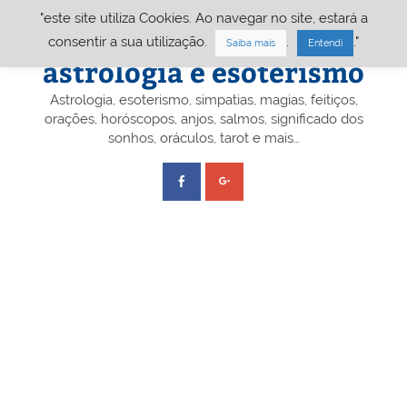
Skip
"este site utiliza Cookies. Ao navegar no site, estará a
to
content
Portal A&E – Portal
consentir a sua utilização.
.
."
Saiba mais
Entendi
astrologia e esoterismo
Astrologia, esoterismo, simpatias, magias, feitiços,
orações, horóscopos, anjos, salmos, significado dos
sonhos, oráculos, tarot e mais…