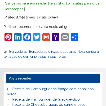
|
Simpatias para engravidar
|
Feng Shui
|
Simpatias para o Lar
|
Horoscopos
|
(Visited 5.044 times, 1 visits today)
Partilhe, recomende e vote neste artigo
Pi
Li
F
T
G
Y
Pr
S
nt
n
a
w
m
a
in
h
er
k
c
itt
ai
h
t
ar
Benzeduras
,
Benzeduras e rezas populares
,
Reza contra a
tentação do demonio
,
rezas
,
rezas fortes
e
e
e
er
l
o
e
st
dI
b
o
n
o
M
Posts recentes
o
ai
k
l
Receita de Hambúrguer de frango com cebolinha
verde
Receita de Hamburguer de Grão-de-Bico
Receita de Cheeseburguers de carne e bacon