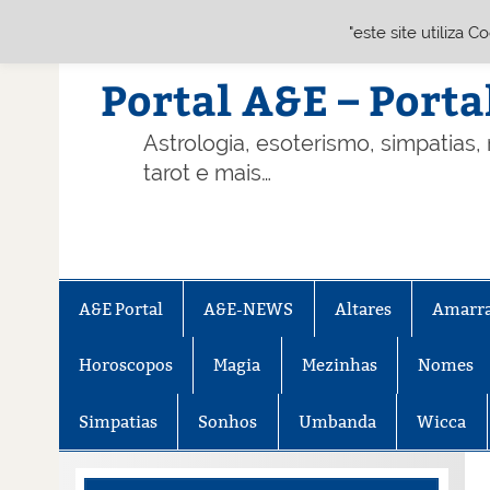
"este site utiliza 
Skip
to
content
Portal A&E – Porta
Astrologia, esoterismo, simpatias,
tarot e mais…
A&E Portal
A&E-NEWS
Altares
Amarr
Horoscopos
Magia
Mezinhas
Nomes
Simpatias
Sonhos
Umbanda
Wicca