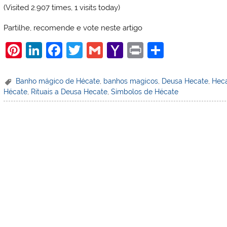
(Visited 2.907 times, 1 visits today)
Partilhe, recomende e vote neste artigo
Pi
Li
F
T
G
Y
Pr
S
nt
n
a
w
m
a
in
h
er
k
c
itt
ai
h
t
ar
Banho mágico de Hécate
,
banhos magicos
,
Deusa Hecate
,
Hec
Hécate
,
Rituais a Deusa Hecate
,
Símbolos de Hécate
e
e
e
er
l
o
e
st
dI
b
o
n
o
M
o
ai
k
l