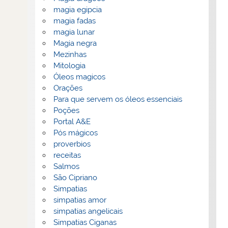
magia egipcia
magia fadas
magia lunar
Magia negra
Mezinhas
Mitologia
Óleos magicos
Orações
Para que servem os óleos essenciais
Poções
Portal A&E
Pós mágicos
proverbios
receitas
Salmos
São Cipriano
Simpatias
simpatias amor
simpatias angelicais
Simpatias Ciganas