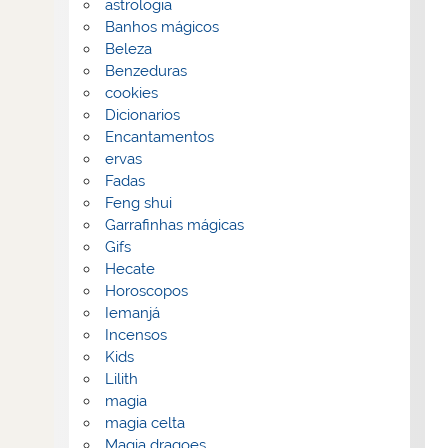
astrologia
Banhos mágicos
Beleza
Benzeduras
cookies
Dicionarios
Encantamentos
ervas
Fadas
Feng shui
Garrafinhas mágicas
Gifs
Hecate
Horoscopos
Iemanjá
Incensos
Kids
Lilith
magia
magia celta
Magia dragoes