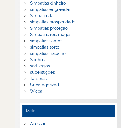
Simpatias dinheiro
simpatias engravidar
Simpatias lar
simpatias prosperidade
Simpatias proteção
Simpatias reis magos
simpatias santos
simpatias sorte
simpatias trabalho
Sonhos
sortilégios
superstições
Talismãs
Uncategorized
Wicca
Meta
Acessar