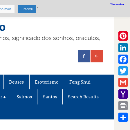
.
."
ba mais
Entendi
mo
lmos, significado dos sonhos, oráculos,
Pinte
Linke
Face
Twitt
Deuses
Esoterismo
Feng Shui
Gmail
r +
Salmos
Santos
Search Results
Yaho
Mail
Print
Share