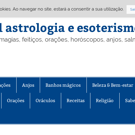
Cookies. Ao navegar no site, estará a consentir a sua utilização.
Sai
l astrologia e esoteris
 magias, feitiços, orações, horóscopos, anjos, sa
ações
Anjos
Banhos mágicos
Beleza & Bem-estar
Orações
Oráculos
Receitas
Religião
Sabe