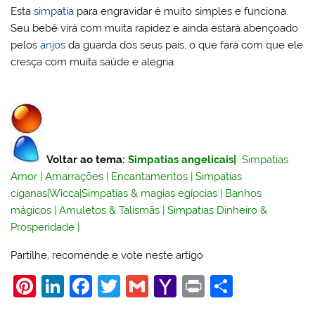
Esta
simpatia
para engravidar é muito simples e funciona.
Seu bebê virá com muita rapidez e ainda estará abençoado
pelos
anjos
da guarda dos seus pais, o que fará com que ele
cresça com muita saúde e alegria.
Voltar ao tema:
Simpatias angelicais
|
Simpatias
Amor
|
Amarrações
|
Encantamentos
|
Simpatias
ciganas
|
Wicca
|
Simpatias & magias egípcias
|
Banhos
mágicos
|
Amuletos & Talismãs
|
Simpatias Dinheiro &
Prosperidade
|
Partilhe, recomende e vote neste artigo
Pi
Li
F
T
G
Y
Pr
S
nt
n
a
w
m
a
in
h