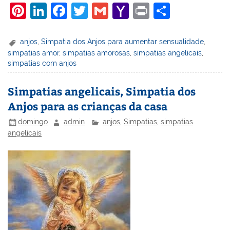
Pi
Li
F
T
G
Y
Pr
S
nt
n
a
w
m
a
in
h
er
k
c
itt
ai
h
t
ar
anjos
,
Simpatia dos Anjos para aumentar sensualidade
,
simpatias amor
,
simpatias amorosas
,
simpatias angelicais
,
e
e
e
er
l
o
e
simpatias com anjos
st
dI
b
o
n
o
M
Simpatias angelicais, Simpatia dos
Anjos para as crianças da casa
o
ai
k
l
domingo
admin
anjos
,
Simpatias
,
simpatias
angelicais