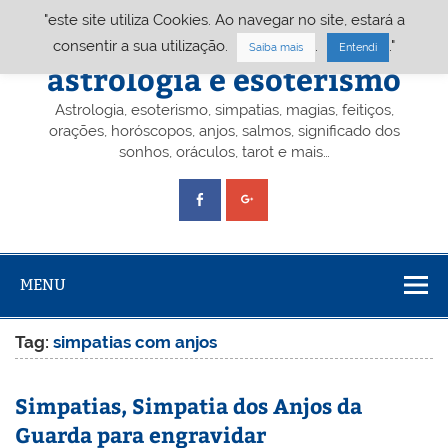
Skip
"este site utiliza Cookies. Ao navegar no site, estará a
to
content
Portal A&E – Portal
consentir a sua utilização.
.
."
Saiba mais
Entendi
astrologia e esoterismo
Astrologia, esoterismo, simpatias, magias, feitiços,
orações, horóscopos, anjos, salmos, significado dos
sonhos, oráculos, tarot e mais…
MENU
Tag:
simpatias com anjos
Simpatias, Simpatia dos Anjos da
Guarda para engravidar