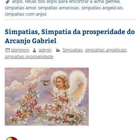
er
k
c
itt
ai
h
t
ar
anjos
,
Ritual dos anjos para encontrar a alma gêmea
,
simpatias amor
,
simpatias amorosas
,
simpatias angelicais
,
e
e
e
er
l
o
e
simpatias com anjos
st
dI
b
o
n
o
M
Simpatias, Simpatia da prosperidade do
Arcanjo Gabriel
o
ai
k
l
domingo
admin
Simpatias
,
simpatias angelicais
,
simpatias prosperidade