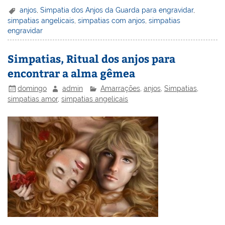
er
k
c
itt
ai
h
t
ar
anjos
,
Simpatia dos Anjos da Guarda para engravidar
,
simpatias angelicais
,
simpatias com anjos
,
simpatias
e
e
e
er
l
o
e
engravidar
st
dI
b
o
n
o
M
Simpatias, Ritual dos anjos para
encontrar a alma gêmea
o
ai
k
l
domingo
admin
Amarrações
,
anjos
,
Simpatias
,
simpatias amor
,
simpatias angelicais