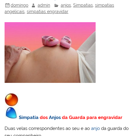
domingo
admin
anjos
,
Simpatias
,
simpatias
angelicais
,
simpatias engravidar
Simpatia
dos
Anjos
da Guarda para engravidar
Duas velas correspondentes ao seu e ao
anjo
da guarda do
seu companheiro