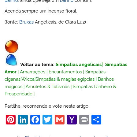
banho
, ainda que seja um
banho
comum.
Acenda sempre um incenso floral.
(fonte:
Bruxas
Angelicais, de Clara Luz)
Voltar ao tema:
Simpatias angelicais
|
Simpatias
Amor
|
Amarrações
|
Encantamentos
|
Simpatias
ciganas
|
Wicca
|
Simpatias & magias egípcias
|
Banhos
mágicos
|
Amuletos & Talismãs
|
Simpatias Dinheiro &
Prosperidade
|
Partilhe, recomende e vote neste artigo
Pi
Li
F
T
G
Y
Pr
S
nt
n
a
w
m
a
in
h