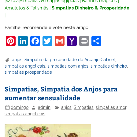
|
Wicca
|
Simpatias & magias egípcias
|
Banhos mágicos
|
Amuletos & Talismãs
|
Simpatias Dinheiro & Prosperidade
|
Partilhe, recomende e vote neste artigo
Pi
Li
F
T
G
Y
Pr
S
nt
n
a
w
m
a
in
h
er
k
c
itt
ai
h
t
ar
anjos
,
Simpatia da prosperidade do Arcanjo Gabriel
,
simpatias angelicais
,
simpatias com anjos
,
simpatias dinheiro
,
e
e
e
er
l
o
e
simpatias prosperidade
st
dI
b
o
n
o
M
Simpatias, Simpatia dos Anjos para
aumentar sensualidade
o
ai
k
l
domingo
admin
anjos
,
Simpatias
,
simpatias amor
,
simpatias angelicais