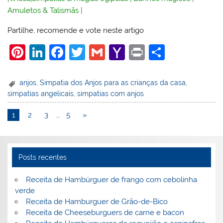
Amuletos & Talismãs
|
Partilhe, recomende e vote neste artigo
Pi
Li
F
T
G
Y
Pr
S
nt
n
a
w
m
a
in
h
er
k
c
itt
ai
h
t
ar
anjos
,
Simpatia dos Anjos para as crianças da casa
,
simpatias angelicais
,
simpatias com anjos
e
e
e
er
l
o
e
st
dI
b
o
1
2
3
…
5
»
n
o
M
o
ai
Posts recentes
k
l
Receita de Hambúrguer de frango com cebolinha
verde
Receita de Hamburguer de Grão-de-Bico
Receita de Cheeseburguers de carne e bacon