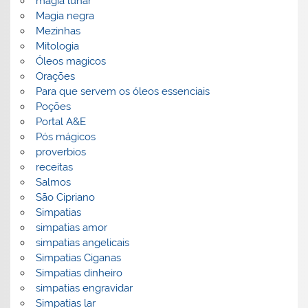
magia lunar
Magia negra
Mezinhas
Mitologia
Óleos magicos
Orações
Para que servem os óleos essenciais
Poções
Portal A&E
Pós mágicos
proverbios
receitas
Salmos
São Cipriano
Simpatias
simpatias amor
simpatias angelicais
Simpatias Ciganas
Simpatias dinheiro
simpatias engravidar
Simpatias lar