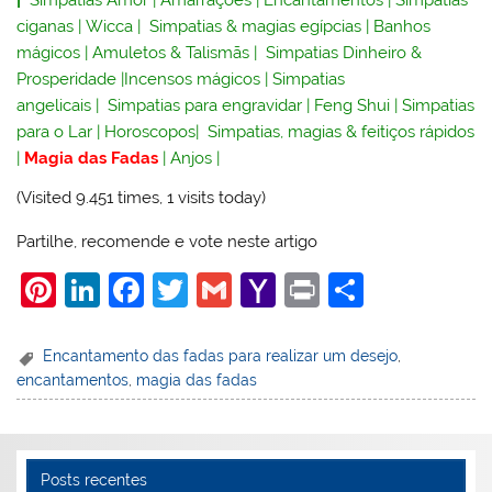
|
Simpatias Amor
|
Amarrações
|
Encantamentos
|
Simpatias
ciganas
|
Wicca
|
Simpatias & magias egípcias
|
Banhos
mágicos
|
Amuletos & Talismãs
|
Simpatias Dinheiro &
Prosperidade
|
Incensos mágicos
|
Simpatias
angelicais
|
Simpatias para engravidar
|
Feng Shui
|
Simpatias
para o Lar
|
Horoscopos
|
Simpatias, magias & feitiços rápidos
|
Magia das Fadas
|
Anjos
|
(Visited 9.451 times, 1 visits today)
Partilhe, recomende e vote neste artigo
Pi
Li
F
T
G
Y
Pr
S
nt
n
a
w
m
a
in
h
er
k
c
itt
ai
h
t
ar
Encantamento das fadas para realizar um desejo
,
encantamentos
,
magia das fadas
e
e
e
er
l
o
e
st
dI
b
o
n
o
M
Posts recentes