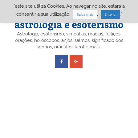
Skip
"este site utiliza Cookies. Ao navegar no site, estará a
to
content
Portal A&E – Portal
consentir a sua utilização.
.
."
Saiba mais
Entendi
astrologia e esoterismo
Astrologia, esoterismo, simpatias, magias, feitiços,
orações, horóscopos, anjos, salmos, significado dos
sonhos, oráculos, tarot e mais…