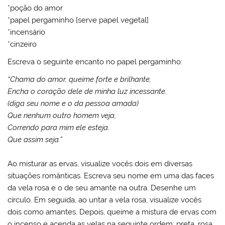
*poção do amor
*papel pergaminho [serve papel vegetal]
*incensário
*cinzeiro
Escreva o seguinte encanto no papel pergaminho:
“Chama do amor, queime forte e brilhante,
Encha o coração dele de minha luz incessante.
(diga seu nome e o da pessoa amada)
Que nenhum outro homem veja,
Correndo para mim ele esteja.
Que assim seja.”
Ao misturar as ervas, visualize vocês dois em diversas
situações românticas. Escreva seu nome em uma das faces
da vela rosa e o de seu amante na outra. Desenhe um
círculo. Em seguida, ao untar a vela rosa, visualize vocês
dois como amantes. Depois, queime a mistura de ervas com
o incenso e acenda as velas na seguinte ordem: preta, rosa