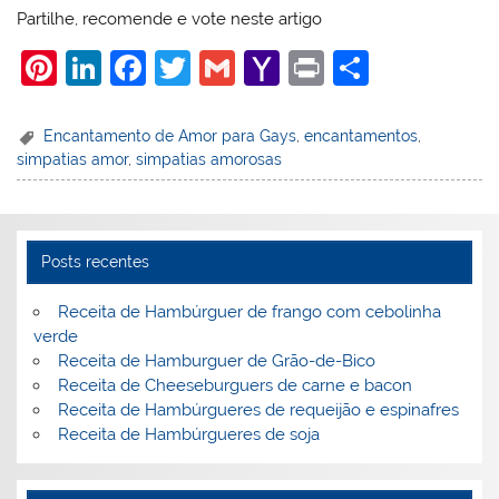
Partilhe, recomende e vote neste artigo
Pi
Li
F
T
G
Y
Pr
S
nt
n
a
w
m
a
in
h
er
k
c
itt
ai
h
t
ar
Encantamento de Amor para Gays
,
encantamentos
,
simpatias amor
,
simpatias amorosas
e
e
e
er
l
o
e
st
dI
b
o
n
o
M
Posts recentes
o
ai
k
l
Receita de Hambúrguer de frango com cebolinha
verde
Receita de Hamburguer de Grão-de-Bico
Receita de Cheeseburguers de carne e bacon
Receita de Hambúrgueres de requeijão e espinafres
Receita de Hambúrgueres de soja