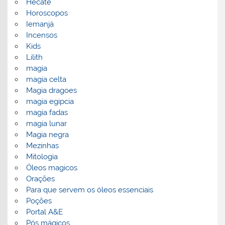
Hecate
Horoscopos
Iemanjá
Incensos
Kids
Lilith
magia
magia celta
Magia dragoes
magia egipcia
magia fadas
magia lunar
Magia negra
Mezinhas
Mitologia
Óleos magicos
Orações
Para que servem os óleos essenciais
Poções
Portal A&E
Pós mágicos