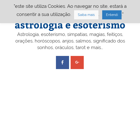
Skip
"este site utiliza Cookies. Ao navegar no site, estará a
to
content
Portal A&E – Portal
consentir a sua utilização.
.
."
Saiba mais
Entendi
astrologia e esoterismo
Astrologia, esoterismo, simpatias, magias, feitiços,
orações, horóscopos, anjos, salmos, significado dos
sonhos, oráculos, tarot e mais…