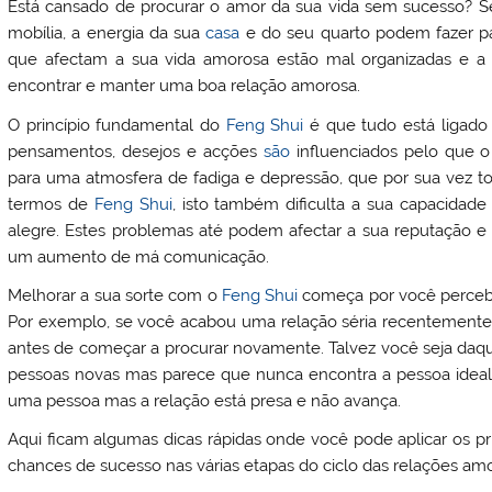
Está cansado de procurar o amor da sua vida sem sucesso? Se
mobília, a energia da sua
casa
e do seu quarto podem fazer p
que afectam a sua vida amorosa estão mal organizadas e a so
encontrar e manter uma boa relação amorosa.
O princípio fundamental do
Feng Shui
é que tudo está ligado a
pensamentos, desejos e acções
são
influenciados pelo que o
para uma atmosfera de fadiga e depressão, que por sua vez tor
termos de
Feng Shui
, isto também dificulta a sua capacidad
alegre. Estes problemas até podem afectar a sua reputação e t
um aumento de má comunicação.
Melhorar a sua sorte com o
Feng Shui
começa por você perceber
Por exemplo, se você acabou uma relação séria recentemente
antes de começar a procurar novamente. Talvez você seja daq
pessoas novas mas parece que nunca encontra a pessoa ideal
uma pessoa mas a relação está presa e não avança.
Aqui ficam algumas dicas rápidas onde você pode aplicar os pr
chances de sucesso nas várias etapas do ciclo das relações am