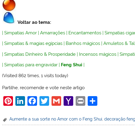
Voltar ao tema:
|
Simpatias Amor
|
Amarrações
|
Encantamentos
|
Simpatias ciga
|
Simpatias & magias egípcias
|
Banhos mágicos
|
Amuletos & Ta
|
Simpatias Dinheiro & Prosperidade
|
Incensos mágicos
|
Simpati
|
Simpatias para engravidar
|
Feng Shui
|
(Visited 862 times, 1 visits today)
Partilhe, recomende e vote neste artigo
Pi
Li
F
T
G
Y
Pr
S
nt
n
a
w
m
a
in
h
er
k
c
itt
ai
h
t
ar
Aumente a sua sorte no Amor com o Feng Shui
,
decoração feng
e
e
e
er
l
o
e