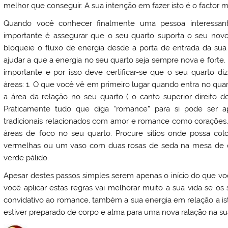
melhor que conseguir. A sua intenção em fazer isto é o factor m
Quando você conhecer finalmente uma pessoa interessant
importante é assegurar que o seu quarto suporta o seu novo
bloqueie o fluxo de energia desde a porta de entrada da su
ajudar a que a energia no seu quarto seja sempre nova e forte
importante e por isso deve certificar-se que o seu quarto d
áreas: 1. O que você vê em primeiro lugar quando entra no qua
a área da relação no seu quarto ( o canto superior direito 
Praticamente tudo que diga “romance” para si pode ser
tradicionais relacionados com amor e romance como corações, 
áreas de foco no seu quarto. Procure sítios onde possa co
vermelhas ou um vaso com duas rosas de seda na mesa de c
verde pálido.
Apesar destes passos simples serem apenas o início do que vo
você aplicar estas regras vai melhorar muito a sua vida se o
convidativo ao romance, também a sua energia em relação a ist
estiver preparado de corpo e alma para uma nova ralação na su