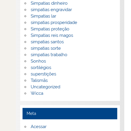
Simpatias dinheiro
simpatias engravidar
Simpatias lar
simpatias prosperidade
Simpatias proteção
Simpatias reis magos
simpatias santos
simpatias sorte
simpatias trabalho
Sonhos
sortilégios
superstições
Talismãs
Uncategorized
Wicca
Meta
Acessar