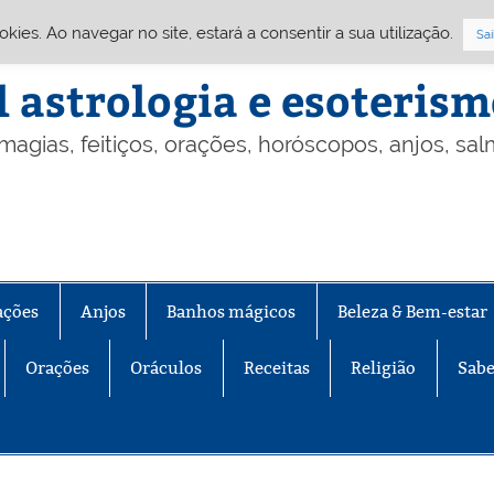
Cookies. Ao navegar no site, estará a consentir a sua utilização.
Sai
l astrologia e esoteris
 magias, feitiços, orações, horóscopos, anjos, sa
ações
Anjos
Banhos mágicos
Beleza & Bem-estar
Orações
Oráculos
Receitas
Religião
Sabe