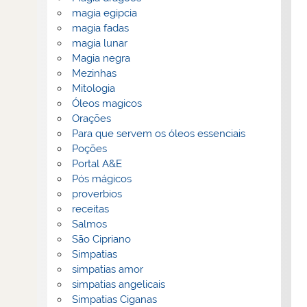
magia egipcia
magia fadas
magia lunar
Magia negra
Mezinhas
Mitologia
Óleos magicos
Orações
Para que servem os óleos essenciais
Poções
Portal A&E
Pós mágicos
proverbios
receitas
Salmos
São Cipriano
Simpatias
simpatias amor
simpatias angelicais
Simpatias Ciganas