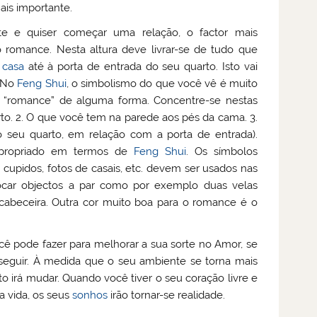
ais importante.
e e quiser começar uma relação, o factor mais
 romance. Nesta altura deve livrar-se de tudo que
a
casa
até à porta de entrada do seu quarto. Isto vai
. No
Feng Shui
, o simbolismo do que você vê é muito
iz “romance” de alguma forma. Concentre-se nestas
rto. 2. O que você tem na parede aos pés da cama. 3.
do seu quarto, em relação com a porta de entrada).
 apropriado em termos de
Feng Shui
. Os símbolos
cupidos, fotos de casais, etc. devem ser usados nas
locar objectos a par como por exemplo duas velas
abeceira. Outra cor muito boa para o romance é o
cê pode fazer para melhorar a sua sorte no Amor, se
s seguir. À medida que o seu ambiente se torna mais
o irá mudar. Quando você tiver o seu coração livre e
a vida, os seus
sonhos
irão tornar-se realidade.