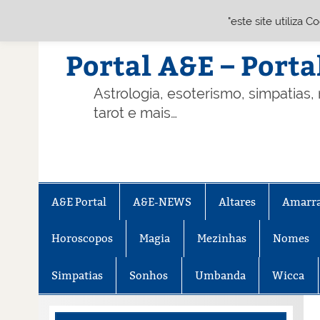
"este site utiliza 
Skip
to
content
Portal A&E – Porta
Astrologia, esoterismo, simpatias,
tarot e mais…
A&E Portal
A&E-NEWS
Altares
Amarr
Horoscopos
Magia
Mezinhas
Nomes
Simpatias
Sonhos
Umbanda
Wicca