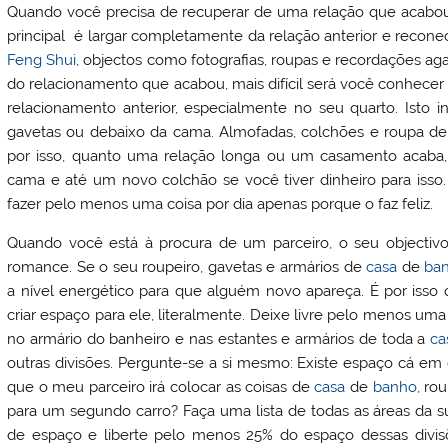
Quando você precisa de recuperar de uma relação que acabou 
principal é largar completamente da relação anterior e reco
Feng Shui
, objectos como fotografias, roupas e recordações ag
do relacionamento que acabou, mais difícil será você conhece
relacionamento anterior, especialmente no seu quarto. Isto in
gavetas ou debaixo da cama. Almofadas, colchões e roupa 
por isso, quanto uma relação longa ou um casamento acaba,
cama e até um novo colchão se você tiver dinheiro para isso
fazer pelo menos uma coisa por dia apenas porque o faz feliz.
Quando você está à procura de um parceiro, o seu objectivo
romance. Se o seu roupeiro, gavetas e armários de
casa
de
ba
a nível energético para que alguém novo apareça. É por isso
criar espaço para ele, literalmente. Deixe livre pelo menos um
no armário do banheiro e nas estantes e armários de toda a
ca
outras divisões. Pergunte-se a si mesmo: Existe espaço cá em
que o meu parceiro irá colocar as coisas de
casa
de
banho
, ro
para um segundo carro? Faça uma lista de todas as áreas da 
de espaço e liberte pelo menos 25% do espaço dessas divisõe