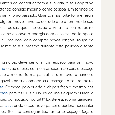
antes de continuar com a sua vida, o seu objectivo
nectar-se consigo mesmo como pessoa. Em termos de
arram-no ao passado. Quanto mais forte for a energia
r alguém novo. Livre-se de tudo que o lembre do seu
cluí coisas que não estão à vista, no seu roupeiro,
de cama absorvem energia com o passar do tempo e
 é uma boa ideia comprar novos lençóis, roupa de
. Mime-se a si mesmo durante este período e tente
 principal deve ser criar um espaço para um novo
nho
estão cheios com coisas suas, não existe espaço
 que a melhor forma para atrair um novo romance é
a gaveta na sua cómoda, crie espaço no seu roupeiro,
sa
. Comece pelo quarto e depois faça o mesmo nas
casa
para os CD’s e DVD’s de mais alguém? Onde é
upas, computador portátil? Existe espaço na garagem
sua
casa
onde o seu novo parceiro poderá necessitar
s. Se não conseguir libertar tanto espaço, faça o