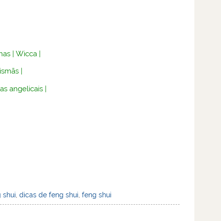
nas
|
Wicca
|
lismãs
|
as angelicais
|
 shui
,
dicas de feng shui
,
feng shui