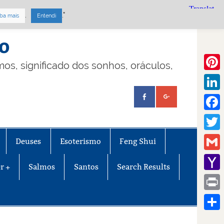
.
."
ba mais
Entendi
mo
lmos, significado dos sonhos, oráculos,
Pinte
Linke
Face
Twitt
Deuses
Esoterismo
Feng Shui
Gmail
r +
Salmos
Santos
Search Results
Yaho
Mail
Print
Share