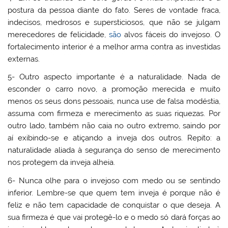
postura da pessoa diante do fato. Seres de vontade fraca,
indecisos, medrosos e supersticiosos, que não se julgam
merecedores de felicidade,
são
alvos fáceis do invejoso. O
fortalecimento interior é a melhor arma contra as investidas
externas.
5- Outro aspecto importante é a naturalidade. Nada de
esconder o carro novo, a promoção merecida e muito
menos os seus dons pessoais, nunca use de falsa modéstia,
assuma com firmeza e merecimento as suas riquezas. Por
outro lado, também não caia no outro extremo, saindo por
aí exibindo-se e atiçando a inveja dos outros. Repito: a
naturalidade aliada à segurança do senso de merecimento
nos protegem da inveja alheia.
6- Nunca olhe para o invejoso com medo ou se sentindo
inferior. Lembre-se que quem tem inveja é porque não é
feliz e não tem capacidade de conquistar o que deseja. A
sua firmeza é que vai protegê-lo e o medo só dará forças ao