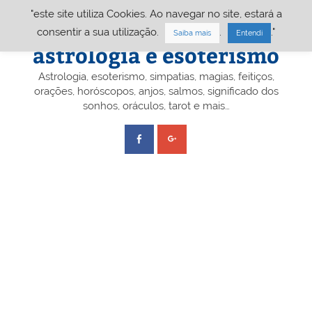
Skip
"este site utiliza Cookies. Ao navegar no site, estará a
to
content
Portal A&E – Portal
consentir a sua utilização.
.
."
Saiba mais
Entendi
astrologia e esoterismo
Astrologia, esoterismo, simpatias, magias, feitiços,
orações, horóscopos, anjos, salmos, significado dos
sonhos, oráculos, tarot e mais…