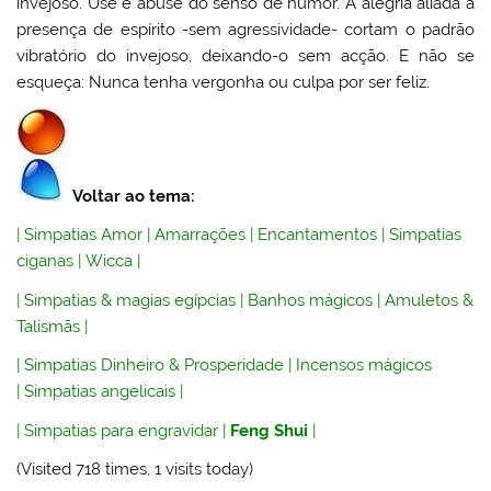
invejoso. Use e abuse do senso de humor. A alegria aliada à
presença de espírito -sem agressividade- cortam o padrão
vibratório do invejoso, deixando-o sem acção. E não se
esqueça: Nunca tenha vergonha ou culpa por ser feliz.
Voltar ao tema:
|
Simpatias Amor
|
Amarrações
|
Encantamentos
|
Simpatias
ciganas
|
Wicca
|
|
Simpatias & magias egípcias
|
Banhos mágicos
|
Amuletos &
Talismãs
|
|
Simpatias Dinheiro & Prosperidade
|
Incensos mágicos
|
Simpatias angelicais
|
|
Simpatias para engravidar
|
Feng Shui
|
(Visited 718 times, 1 visits today)