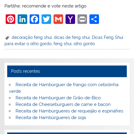
Partilhe, recomende e vote neste artigo
Pi
Li
F
T
G
Y
Pr
S
nt
n
a
w
m
a
in
h
er
k
c
itt
ai
h
t
ar
decoração feng shui
,
dicas de feng shui
,
Dicas Feng Shui
para evitar o olho gordo
,
feng shui
,
olho gordo
e
e
e
er
l
o
e
st
dI
b
o
n
o
M
Posts recentes
o
ai
k
l
Receita de Hambúrguer de frango com cebolinha
verde
Receita de Hamburguer de Grão-de-Bico
Receita de Cheeseburguers de carne e bacon
Receita de Hambúrgueres de requeijão e espinafres
Receita de Hambúrgueres de soja