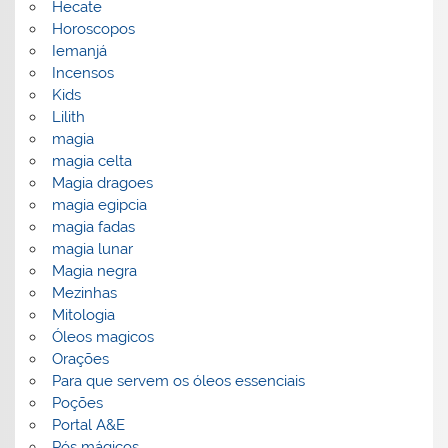
Hecate
Horoscopos
Iemanjá
Incensos
Kids
Lilith
magia
magia celta
Magia dragoes
magia egipcia
magia fadas
magia lunar
Magia negra
Mezinhas
Mitologia
Óleos magicos
Orações
Para que servem os óleos essenciais
Poções
Portal A&E
Pós mágicos