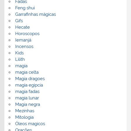
Fadas
Feng shui
Garrafinhas mágicas
Gifs
Hecate
Horoscopos
Iemanjá
Incensos
Kids
Lilith
magia
magia celta
Magia dragoes
magia egipcia
magia fadas
magia lunar
Magia negra
Mezinhas
Mitologia
Óleos magicos
Orações