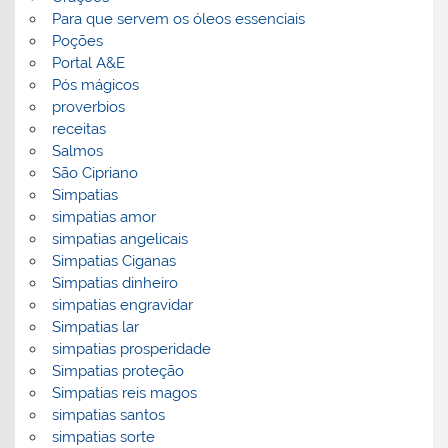
Para que servem os óleos essenciais
Poções
Portal A&E
Pós mágicos
proverbios
receitas
Salmos
São Cipriano
Simpatias
simpatias amor
simpatias angelicais
Simpatias Ciganas
Simpatias dinheiro
simpatias engravidar
Simpatias lar
simpatias prosperidade
Simpatias proteção
Simpatias reis magos
simpatias santos
simpatias sorte