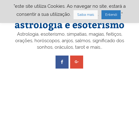
Skip
"este site utiliza Cookies. Ao navegar no site, estará a
to
content
Portal A&E – Portal
consentir a sua utilização.
.
."
Saiba mais
Entendi
astrologia e esoterismo
Astrologia, esoterismo, simpatias, magias, feitiços,
orações, horóscopos, anjos, salmos, significado dos
sonhos, oráculos, tarot e mais…