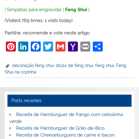
|
Simpatias para engravidar
|
Feng Shui
|
(Visited 769 times, 1 visits today)
Partilhe, recomende e vote neste artigo
Pi
Li
F
T
G
Y
Pr
S
nt
n
a
w
m
a
in
h
er
k
c
itt
ai
h
t
ar
decoração feng shui
,
dicas de feng shui
,
feng shui
,
Feng
Shui na cozinha
e
e
e
er
l
o
e
st
dI
b
o
n
o
M
Posts recentes
o
ai
k
l
Receita de Hambúrguer de frango com cebolinha
verde
Receita de Hamburguer de Grão-de-Bico
Receita de Cheeseburguers de carne e bacon