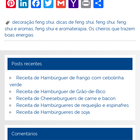
Pi
Li
F
T
G
Y
Pr
S
nt
n
a
w
m
a
in
h
er
k
c
itt
ai
h
t
ar
decoração feng shui
,
dicas de feng shui
,
feng shui
,
feng
shui e aromas
,
feng shui e aromaterapia
,
Os cheiros que trazem
e
e
e
er
l
o
e
boas energias
st
dI
b
o
n
o
M
o
ai
Posts recentes
k
l
Receita de Hambúrguer de frango com cebolinha
verde
Receita de Hamburguer de Grão-de-Bico
Receita de Cheeseburguers de carne e bacon
Receita de Hambúrgueres de requeijão e espinafres
Receita de Hambúrgueres de soja
Comentários