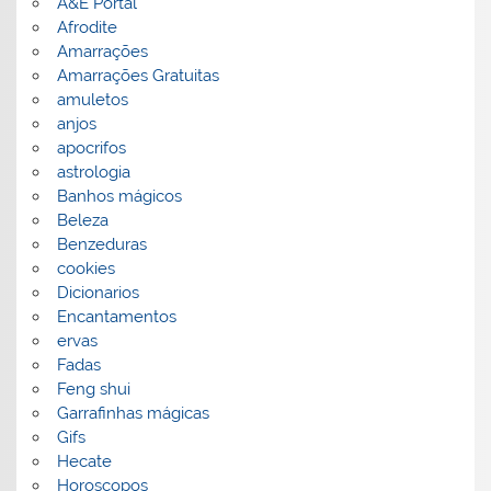
A&E Portal
Afrodite
Amarrações
Amarrações Gratuitas
amuletos
anjos
apocrifos
astrologia
Banhos mágicos
Beleza
Benzeduras
cookies
Dicionarios
Encantamentos
ervas
Fadas
Feng shui
Garrafinhas mágicas
Gifs
Hecate
Horoscopos