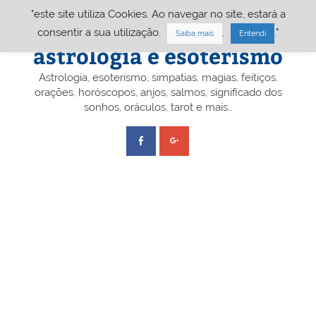
Skip
"este site utiliza Cookies. Ao navegar no site, estará a
to
content
Portal A&E – Portal
consentir a sua utilização.
.
."
Saiba mais
Entendi
astrologia e esoterismo
Astrologia, esoterismo, simpatias, magias, feitiços,
orações, horóscopos, anjos, salmos, significado dos
sonhos, oráculos, tarot e mais…