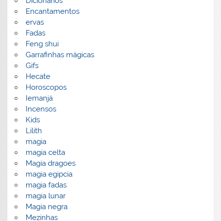
Dicionarios
Encantamentos
ervas
Fadas
Feng shui
Garrafinhas mágicas
Gifs
Hecate
Horoscopos
Iemanjá
Incensos
Kids
Lilith
magia
magia celta
Magia dragoes
magia egipcia
magia fadas
magia lunar
Magia negra
Mezinhas