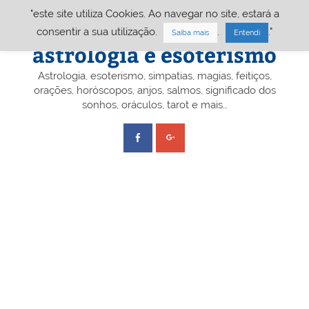
Skip
"este site utiliza Cookies. Ao navegar no site, estará a
to
content
Portal A&E – Portal
consentir a sua utilização.
.
."
Saiba mais
Entendi
astrologia e esoterismo
Astrologia, esoterismo, simpatias, magias, feitiços,
orações, horóscopos, anjos, salmos, significado dos
sonhos, oráculos, tarot e mais…