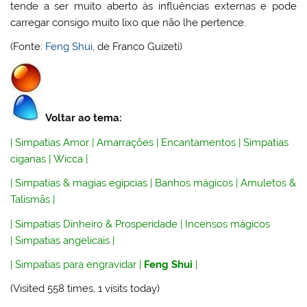
tende a ser muito aberto às influências externas e pode
carregar consigo muito lixo que não lhe pertence.
(Fonte:
Feng Shui
, de Franco Guizeti)
Voltar ao tema:
|
Simpatias Amor
|
Amarrações
|
Encantamentos
|
Simpatias
ciganas
|
Wicca
|
|
Simpatias & magias egípcias
|
Banhos mágicos
|
Amuletos &
Talismãs
|
|
Simpatias Dinheiro & Prosperidade
|
Incensos mágicos
|
Simpatias angelicais
|
|
Simpatias para engravidar
|
Feng Shui
|
(Visited 558 times, 1 visits today)