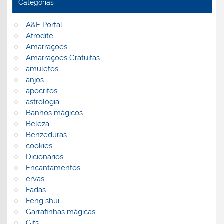
Categorias
A&E Portal
Afrodite
Amarrações
Amarrações Gratuitas
amuletos
anjos
apocrifos
astrologia
Banhos mágicos
Beleza
Benzeduras
cookies
Dicionarios
Encantamentos
ervas
Fadas
Feng shui
Garrafinhas mágicas
Gifs