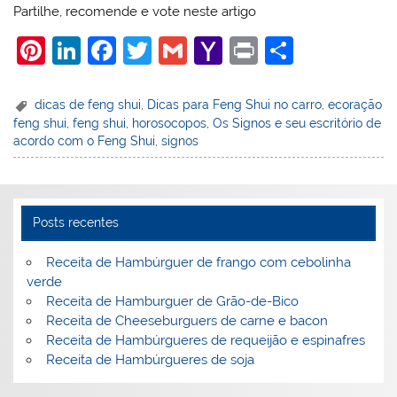
Partilhe, recomende e vote neste artigo
Pi
Li
F
T
G
Y
Pr
S
nt
n
a
w
m
a
in
h
er
k
c
itt
ai
h
t
ar
dicas de feng shui
,
Dicas para Feng Shui no carro
,
ecoração
feng shui
,
feng shui
,
horosocopos
,
Os Signos e seu escritório de
e
e
e
er
l
o
e
acordo com o Feng Shui
,
signos
st
dI
b
o
n
o
M
o
ai
Posts recentes
k
l
Receita de Hambúrguer de frango com cebolinha
verde
Receita de Hamburguer de Grão-de-Bico
Receita de Cheeseburguers de carne e bacon
Receita de Hambúrgueres de requeijão e espinafres
Receita de Hambúrgueres de soja