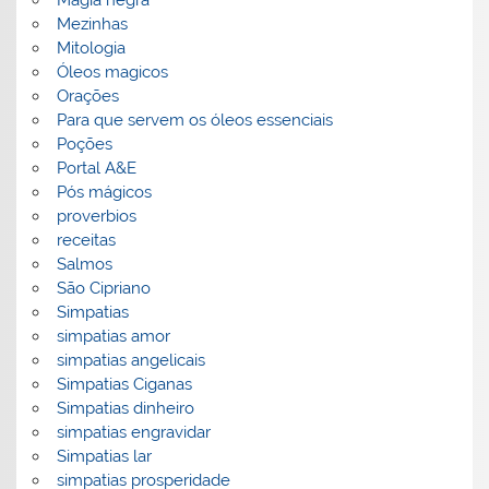
Magia negra
Mezinhas
Mitologia
Óleos magicos
Orações
Para que servem os óleos essenciais
Poções
Portal A&E
Pós mágicos
proverbios
receitas
Salmos
São Cipriano
Simpatias
simpatias amor
simpatias angelicais
Simpatias Ciganas
Simpatias dinheiro
simpatias engravidar
Simpatias lar
simpatias prosperidade