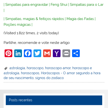
|
Simpatias para engravidar
|
Feng Shui
|
Simpatias para o Lar
|
|
Simpatias, magias & feitiços rápidos
|
Magia das Fadas
|
Poções mágicas
|
(Visited 1.822 times, 2 visits today)
Partilhe, recomende e vote neste artigo
Pi
Li
F
T
G
Y
Pr
S
nt
n
a
w
m
a
in
h
er
k
c
itt
ai
h
t
ar
astrologia
,
horoscopo
,
horoscopo amor
,
horoscopo e
astrologia
,
horoscopos
,
Horóscopos - O amor segundo a hora
e
e
e
er
l
o
e
de seu nascimento
,
signos do zodiaco
st
dI
b
o
n
o
M
o
ai
Posts recentes
k
l