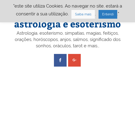
Skip
"este site utiliza Cookies. Ao navegar no site, estará a
to
content
Portal A&E – Portal
consentir a sua utilização.
.
."
Saiba mais
Entendi
astrologia e esoterismo
Astrologia, esoterismo, simpatias, magias, feitiços,
orações, horóscopos, anjos, salmos, significado dos
sonhos, oráculos, tarot e mais…