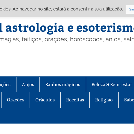
Cookies. Ao navegar no site, estará a consentir a sua utilização.
Sai
l astrologia e esoteris
 magias, feitiços, orações, horóscopos, anjos, sa
ações
Anjos
Banhos mágicos
Beleza & Bem-estar
Orações
Oráculos
Receitas
Religião
Sabe