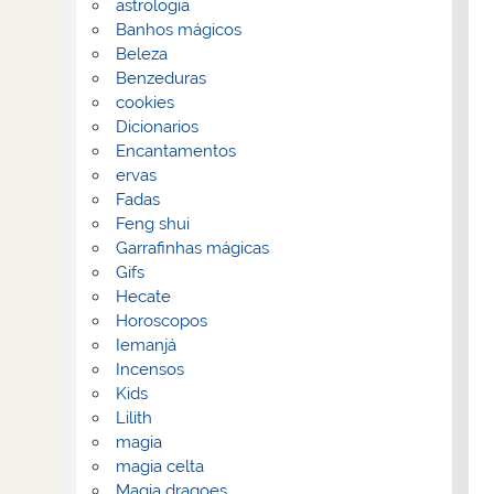
astrologia
Banhos mágicos
Beleza
Benzeduras
cookies
Dicionarios
Encantamentos
ervas
Fadas
Feng shui
Garrafinhas mágicas
Gifs
Hecate
Horoscopos
Iemanjá
Incensos
Kids
Lilith
magia
magia celta
Magia dragoes