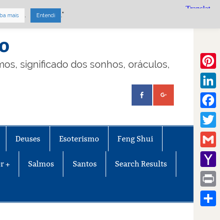
.
."
ba mais
Entendi
mo
lmos, significado dos sonhos, oráculos,
Pinte
Linke
Face
Twitt
Deuses
Esoterismo
Feng Shui
Gmail
r +
Salmos
Santos
Search Results
Yaho
Mail
Print
Share