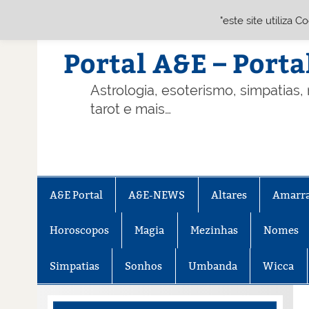
"este site utiliza 
Skip
to
content
Portal A&E – Porta
Astrologia, esoterismo, simpatias,
tarot e mais…
A&E Portal
A&E-NEWS
Altares
Amarr
Horoscopos
Magia
Mezinhas
Nomes
Simpatias
Sonhos
Umbanda
Wicca