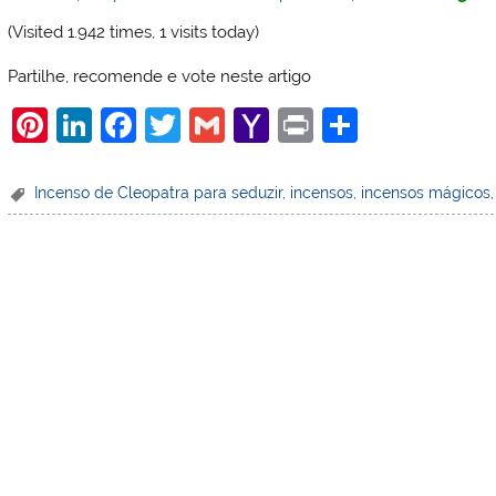
(Visited 1.942 times, 1 visits today)
Partilhe, recomende e vote neste artigo
Pi
Li
F
T
G
Y
Pr
S
nt
n
a
w
m
a
in
h
er
k
c
itt
ai
h
t
ar
Incenso de Cleopatra para seduzir
,
incensos
,
incensos mágicos
e
e
e
er
l
o
e
st
dI
b
o
n
o
M
o
ai
k
l