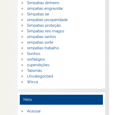
Simpatias dinheiro
simpatias engravidar
Simpatias lar
simpatias prosperidade
Simpatias proteção
Simpatias reis magos
simpatias santos
simpatias sorte
simpatias trabalho
Sonhos
sortilégios
superstições
Talismãs
Uncategorized
Wicca
Meta
Acessar