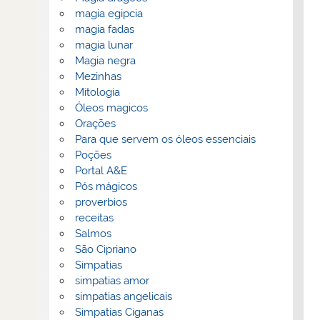
magia egipcia
magia fadas
magia lunar
Magia negra
Mezinhas
Mitologia
Óleos magicos
Orações
Para que servem os óleos essenciais
Poções
Portal A&E
Pós mágicos
proverbios
receitas
Salmos
São Cipriano
Simpatias
simpatias amor
simpatias angelicais
Simpatias Ciganas