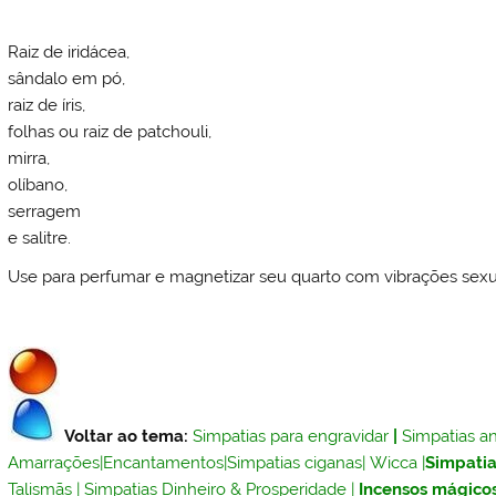
Raiz de iridácea,
sândalo em pó,
raiz de íris,
folhas ou raiz de patchouli,
mirra,
olíbano,
serragem
e salitre.
Use para perfumar e magnetizar seu quarto com vibrações sexu
Voltar ao tema:
Simpatias para engravidar
|
Simpatias an
Amarrações
|
Encantamentos
|
Simpatias ciganas
|
Wicca
|
Simpatia
Talismãs
|
Simpatias Dinheiro & Prosperidade
|
Incensos mágico