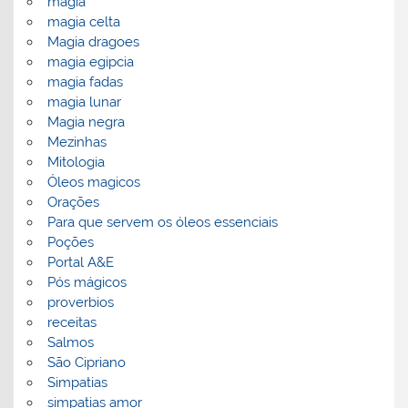
magia
magia celta
Magia dragoes
magia egipcia
magia fadas
magia lunar
Magia negra
Mezinhas
Mitologia
Óleos magicos
Orações
Para que servem os óleos essenciais
Poções
Portal A&E
Pós mágicos
proverbios
receitas
Salmos
São Cipriano
Simpatias
simpatias amor