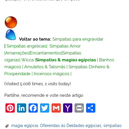
Voltar ao tema:
Simpatias para engravidar
|
Simpatias angelicais
|
Simpatias Amor
|
Amarrações
|
Encantamentos
|
Simpatias
ciganas
|
Wicca
|
Simpatias & magias egípcias
|
Banhos
mágicos
|
Amuletos & Talismãs
|
Simpatias Dinheiro &
Prosperidade
|
Incensos mágicos
|
(Visited 5.006 times, 1 visits today)
Partilhe, recomende e vote neste artigo
Pi
Li
F
T
G
Y
Pr
S
nt
n
a
w
m
a
in
h
er
k
c
itt
ai
h
t
ar
magia egipcia
,
Oferendas ás Deidades egípcias
,
simpatias