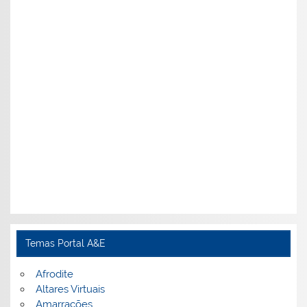
Temas Portal A&E
Afrodite
Altares Virtuais
Amarrações