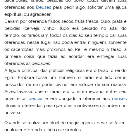
Sacerdotes, faraós, pessoas do povo, todos davam suas
oferendas aos
Deuses
para pedir algo, solicitar uma ajuda
espiritual ou agradecer.
Davam por oferenda frutos secos, fruta fresca, ouro, prata e
bebidas (cerveja, vinho); tudo era deixado no altar do
templo, os faraós iam todos os dias ao seu templo dar suas
oferendas, nesse lugar não podia entrar ninguém, somente
os sacerdotes mais próximos ao Rei, e mesmo o faraó, a
primeira coisa que fazia ao acordar, era entregar suas
oferendas as deidades.
A figura principal das práticas religiosas era o faraó, o rei do
Egito. Embora fosse um homem, o faraó era tido como
possuidor de um poder divino, em virtude de sua realeza.
Acreditava-se que o faraó era o intermediário entre seu
povo e os
deuses
e era obrigado a oferecer aos
deuses
rituais e oferendas para que eles mantivessem a ordem no
universo.
Quando se realiza um ritual de magia egípcia, deve-se fazer
qualquer oferenda, ainda que simples.