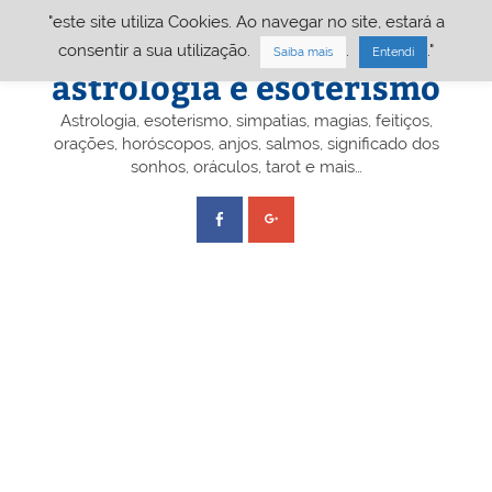
Skip
"este site utiliza Cookies. Ao navegar no site, estará a
to
content
Portal A&E – Portal
consentir a sua utilização.
.
."
Saiba mais
Entendi
astrologia e esoterismo
Astrologia, esoterismo, simpatias, magias, feitiços,
orações, horóscopos, anjos, salmos, significado dos
sonhos, oráculos, tarot e mais…