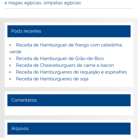
e magias egipcias
,
simpatias egipcias
e
e
e
er
l
o
e
st
dI
b
o
n
o
M
Posts recentes
o
ai
k
l
Receita de Hambúrguer de frango com cebolinha
verde
Receita de Hamburguer de Grão-de-Bico
Receita de Cheeseburguers de carne e bacon
Receita de Hambúrgueres de requeijão e espinafres
Receita de Hambúrgueres de soja
Comentários
Arquivos