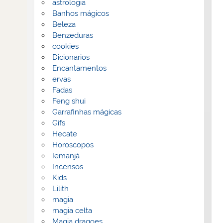
astrologia
Banhos mágicos
Beleza
Benzeduras
cookies
Dicionarios
Encantamentos
ervas
Fadas
Feng shui
Garrafinhas mágicas
Gifs
Hecate
Horoscopos
Iemanjá
Incensos
Kids
Lilith
magia
magia celta
Magia dragoes