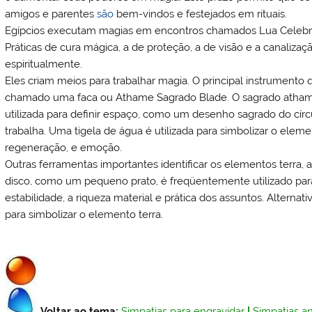
amigos e parentes
são
bem-vindos e festejados em rituais.
Egípcios executam magias em encontros chamados Lua Celebra
Práticas de cura mágica, a de proteção, a de visão e a canaliz
espiritualmente.
Eles criam meios para trabalhar magia. O principal instrumento 
chamado uma faca ou Athame Sagrado Blade. O sagrado athame 
utilizada para definir espaço, como um desenho sagrado do círc
trabalha. Uma tigela de água é utilizada para simbolizar o elem
regeneração, e emoção.
Outras ferramentas importantes identificar os elementos terra,
disco, como um pequeno prato, é freqüentemente utilizado para 
estabilidade, a riqueza material e prática dos assuntos. Alterna
para simbolizar o elemento terra.
Voltar ao tema:
Simpatias para engravidar
|
Simpatias an