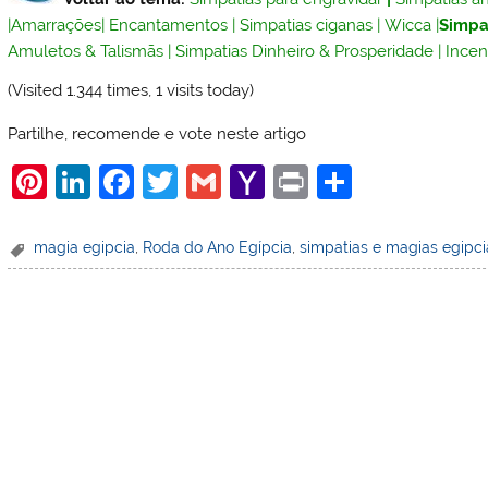
|
Amarrações
|
Encantamentos
|
Simpatias ciganas
|
Wicca
|
Simpa
Amuletos & Talismãs
|
Simpatias Dinheiro & Prosperidade
|
Incen
(Visited 1.344 times, 1 visits today)
Partilhe, recomende e vote neste artigo
Pi
Li
F
T
G
Y
Pr
S
nt
n
a
w
m
a
in
h
er
k
c
itt
ai
h
t
ar
magia egipcia
,
Roda do Ano Egípcia
,
simpatias e magias egipci
e
e
e
er
l
o
e
st
dI
b
o
n
o
M
o
ai
k
l