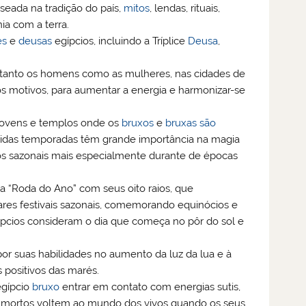
seada na tradição do país,
mitos
, lendas, rituais,
a com a terra.
es
e
deusas
egípcios, incluindo a Tríplice
Deusa
,
s tanto os homens como as mulheres, nas cidades de
os motivos, para aumentar a energia e harmonizar-se
 covens e templos onde os
bruxos
e
bruxas
são
tidas temporadas têm grande importância na magia
clos sazonais mais especialmente durante de épocas
“Roda do Ano” com seus oito raios, que
olares festivais sazonais, comemorando equinócios e
egípcios consideram o dia que começa no pôr do sol e
or suas habilidades no aumento da luz da lua e à
positivos das marés.
egípcio
bruxo
entrar em contato com energias sutis,
s mortos voltem ao mundo dos vivos quando os seus