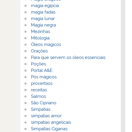
magia egipcia
magia fadas
magia lunar
Magia negra
Mezinhas
Mitologia
Óleos magicos
Orações
Para que servem os óleos essenciais
Poções
Portal A&E
Pós mágicos
proverbios
receitas
Salmos
São Cipriano
Simpatias
simpatias amor
simpatias angelicais
Simpatias Ciganas