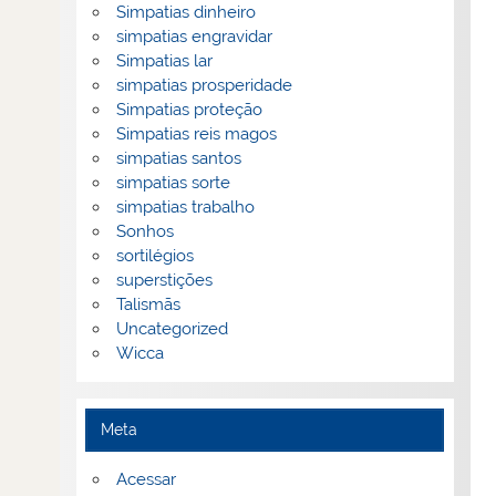
Simpatias dinheiro
simpatias engravidar
Simpatias lar
simpatias prosperidade
Simpatias proteção
Simpatias reis magos
simpatias santos
simpatias sorte
simpatias trabalho
Sonhos
sortilégios
superstições
Talismãs
Uncategorized
Wicca
Meta
Acessar