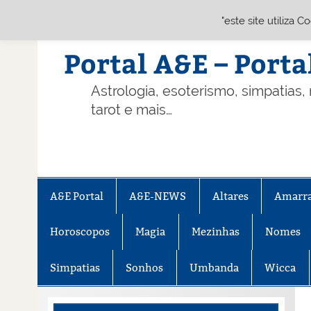
"este site utiliza 
Skip
to
content
Portal A&E – Porta
Astrologia, esoterismo, simpatias,
tarot e mais…
A&E Portal
A&E-NEWS
Altares
Amarr
Horoscopos
Magia
Mezinhas
Nomes
Simpatias
Sonhos
Umbanda
Wicca