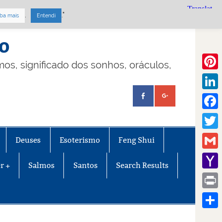
.
."
ba mais
Entendi
mo
lmos, significado dos sonhos, oráculos,
Pinte
Linke
Face
Twitt
Deuses
Esoterismo
Feng Shui
Gmail
r +
Salmos
Santos
Search Results
Yaho
Mail
Print
Share