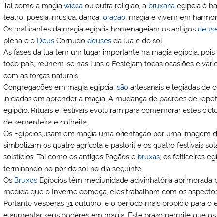
Tal como a magia
wicca
ou outra religião, a
bruxaria
egípcia é ba
teatro, poesia, música, dança,
oração
, magia e vivem em harmoni
Os praticantes da magia egípcia homenageiam os antigos
deus
plena e o
Deus
Cornudo
deuses
da lua e do sol.
As fases da lua tem um lugar importante na magia egípcia, poi
todo país, reúnem-se nas luas e Festejam todas ocasiões e vári
com as forças naturais.
Congregações em magia egípcia,
são
artesanais e legiadas de
iniciadas em aprender a magia. A mudança de padrões de repe
egípcio. Rituais e festivais evoluíram para comemorar estes ci
de sementeira e colheita.
Os Egípcios,usam em magia uma orientação por uma imagem da 
simbolizam os quatro agrícola e pastoril e os quatro festivais s
solstícios. Tal como os antigos Pagãos e
bruxas
, os feiticeiros 
terminando no pôr do sol no dia seguinte.
Os
Bruxos
Egípcios têm mediunidade adivinhatória aprimorada p
medida que o Inverno começa, eles trabalham com os aspectos 
Portanto vésperas 31 outubro, é o período mais propício para o 
e aumentar seus poderes em magia. Este prazo permite que o