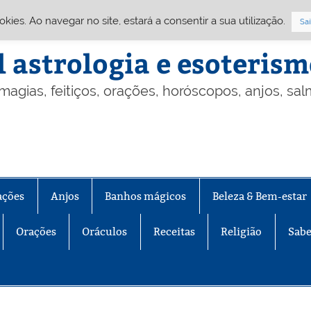
Cookies. Ao navegar no site, estará a consentir a sua utilização.
Sai
l astrologia e esoteris
 magias, feitiços, orações, horóscopos, anjos, sa
ações
Anjos
Banhos mágicos
Beleza & Bem-estar
Orações
Oráculos
Receitas
Religião
Sabe