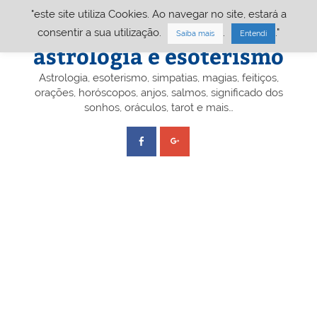
Skip
"este site utiliza Cookies. Ao navegar no site, estará a
to
content
Portal A&E – Portal
consentir a sua utilização.
.
."
Saiba mais
Entendi
astrologia e esoterismo
Astrologia, esoterismo, simpatias, magias, feitiços,
orações, horóscopos, anjos, salmos, significado dos
sonhos, oráculos, tarot e mais…