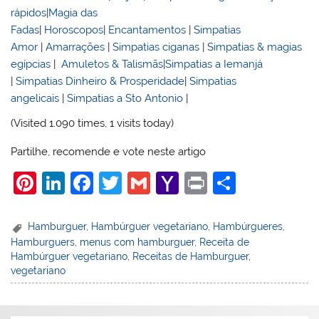
rápidos
|
Magia das
Fadas
|
Horoscopos
|
Encantamentos
|
Simpatias
Amor
|
Amarrações
|
Simpatias ciganas
|
Simpatias & magias
egípcias
|
Amuletos & Talismãs
|
Simpatias a Iemanjá
|
Simpatias Dinheiro & Prosperidade
|
Simpatias
angelicais
|
Simpatias a Sto Antonio
|
(Visited 1.090 times, 1 visits today)
Partilhe, recomende e vote neste artigo
Pi
Li
F
T
G
Y
Pr
S
nt
n
a
w
m
a
in
h
er
k
c
itt
ai
h
t
ar
Hamburguer
,
Hambúrguer vegetariano
,
Hambúrgueres
,
Hamburguers
,
menus com hamburguer
,
Receita de
e
e
e
er
l
o
e
Hambúrguer vegetariano
,
Receitas de Hamburguer
,
st
dI
b
o
vegetariano
n
o
M