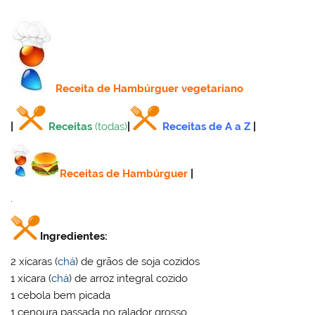
Receita
de Hambúrguer vegetariano
|
Receitas
(todas)
|
Receitas de A a Z
|
Receitas de Hambúrguer
|
.
Ingredientes:
2 xícaras (
chá
) de grãos de soja cozidos
1 xícara (
chá
) de arroz integral cozido
1 cebola bem picada
1 cenoura passada no ralador grosso