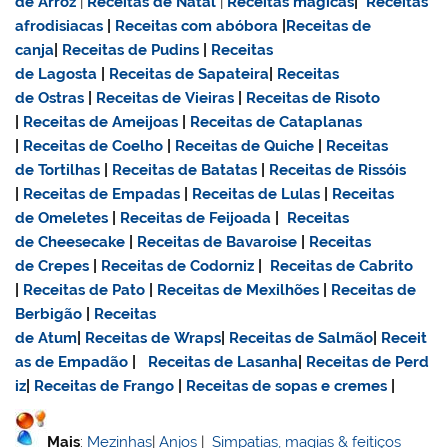
de Arroz
|
Receitas de Natal
|
Receitas mágicas
|
Receitas
afrodisiacas
|
Receitas com abóbora
|
Receitas de
canja
|
Receitas de Pudins
|
Receitas
de Lagosta
|
Receitas de Sapateira
|
Receitas
de Ostras
|
Receitas de Vieiras
|
Receitas de Risoto
|
Receitas de Ameijoas
|
Receitas de Cataplanas
|
Receitas de Coelho
|
Receitas de Quiche
|
Receitas
de Tortilhas
|
Receitas de Batatas
|
Receitas de Rissóis
|
Receitas de Empadas
|
Receitas de Lulas
|
Receitas
de Omeletes
|
Receitas de Feijoada
|
Receitas
de Cheesecake
|
Receitas de Bavaroise
|
Receitas
de Crepes
|
Receitas de Codorniz
|
Receitas de Cabrito
|
Receitas de Pato
|
Receitas de Mexilhões
|
Receitas de
Berbigão
|
Receitas
de Atum
|
Receitas de Wraps
|
Receitas de Salmão
|
Receit
as de Empadão
|
Receitas de Lasanha
|
Receitas de Perd
iz
|
Receitas de Frango
|
Receitas de sopas e cremes
|
Mais
:
Mezinhas
|
Anjos
|
Simpatias, magias & feitiços