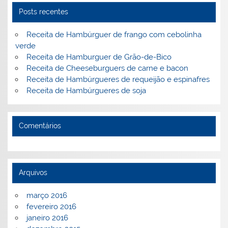
o
ai
k
l
Posts recentes
Receita de Hambúrguer de frango com cebolinha
verde
Receita de Hamburguer de Grão-de-Bico
Receita de Cheeseburguers de carne e bacon
Receita de Hambúrgueres de requeijão e espinafres
Receita de Hambúrgueres de soja
Comentários
Arquivos
março 2016
fevereiro 2016
janeiro 2016