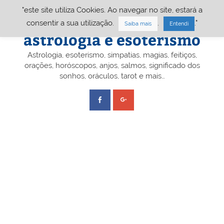
Skip
"este site utiliza Cookies. Ao navegar no site, estará a
to
content
Portal A&E – Portal
consentir a sua utilização.
.
."
Saiba mais
Entendi
astrologia e esoterismo
Astrologia, esoterismo, simpatias, magias, feitiços,
orações, horóscopos, anjos, salmos, significado dos
sonhos, oráculos, tarot e mais…