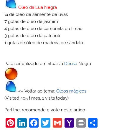
Óleo da Lua Negra
¼ de óleo de semente de uvas
7 gotas de óleo de jasmim
4 gotas de óleo de camomila ou limão
3 gotas de óleo de patchuli
1 gotas de óleo de madeira de sândalo
Para ser utilizado em rituais à
Deusa
Negra.
«« Voltar ao tema:
Óleos mágicos
(Visited 405 times, 1 visits today)
Partilhe, recomende e vote neste artigo
Pi
Li
F
T
G
Y
Pr
S