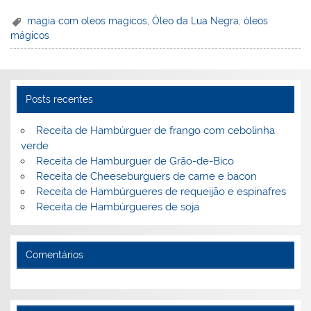
nt
n
a
w
m
a
in
h
er
k
c
itt
ai
h
t
ar
magia com oleos magicos
,
Óleo da Lua Negra
,
óleos
mágicos
e
e
e
er
l
o
e
st
dI
b
o
n
o
M
Posts recentes
o
ai
k
l
Receita de Hambúrguer de frango com cebolinha
verde
Receita de Hamburguer de Grão-de-Bico
Receita de Cheeseburguers de carne e bacon
Receita de Hambúrgueres de requeijão e espinafres
Receita de Hambúrgueres de soja
Comentários