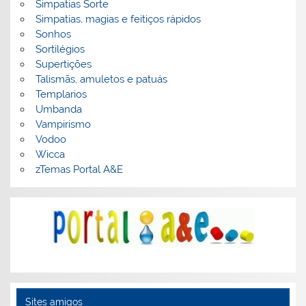
Simpatias Sorte
Simpatias, magias e feitiços rápidos
Sonhos
Sortilégios
Supertições
Talismãs, amuletos e patuás
Templarios
Umbanda
Vampirismo
Vodoo
Wicca
zTemas Portal A&E
Sites amigos