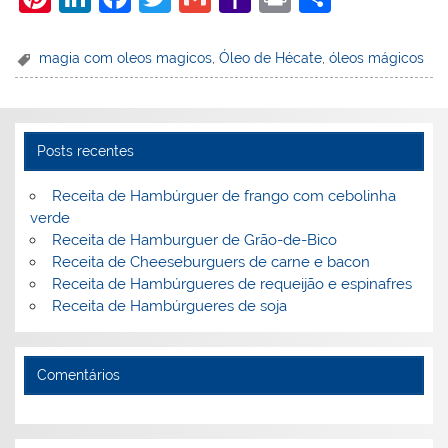
nt
n
a
w
m
a
in
h
er
k
c
itt
ai
h
t
ar
magia com oleos magicos
,
Óleo de Hécate
,
óleos mágicos
e
e
e
er
l
o
e
st
dI
b
o
n
o
M
Posts recentes
o
ai
Receita de Hambúrguer de frango com cebolinha
k
l
verde
Receita de Hamburguer de Grão-de-Bico
Receita de Cheeseburguers de carne e bacon
Receita de Hambúrgueres de requeijão e espinafres
Receita de Hambúrgueres de soja
Comentários