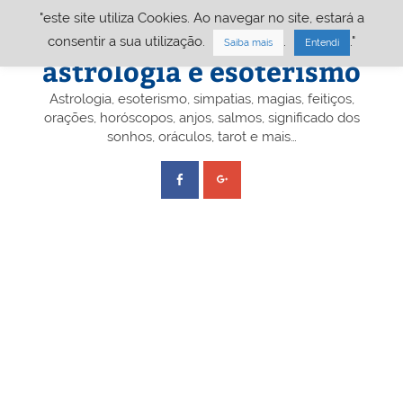
Skip
"este site utiliza Cookies. Ao navegar no site, estará a
to
content
Portal A&E – Portal
consentir a sua utilização.
.
."
Saiba mais
Entendi
astrologia e esoterismo
Astrologia, esoterismo, simpatias, magias, feitiços,
orações, horóscopos, anjos, salmos, significado dos
sonhos, oráculos, tarot e mais…