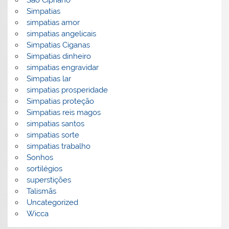
São Cipriano
Simpatias
simpatias amor
simpatias angelicais
Simpatias Ciganas
Simpatias dinheiro
simpatias engravidar
Simpatias lar
simpatias prosperidade
Simpatias proteção
Simpatias reis magos
simpatias santos
simpatias sorte
simpatias trabalho
Sonhos
sortilégios
superstições
Talismãs
Uncategorized
Wicca