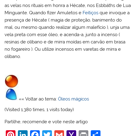
as velas nos rituais em honra a Hécate, nos Esbbáths de Lua
Minguante. Quando fizer Amuletos e
Feitiços
que invoque a
presença de Hécate ( magia de proteção, banimento do
mal, ou mesmo quando realizar algum malefício ), unja uma
vela preta com esse óleo, e acenda-a, junto a incenso (
resinas de olíbano e de mirra moídas em carvão em brasa
no fogareiro ). Ou utilize incensos em varetas de mirra e
olíbano.
«« Voltar ao tema:
Óleos mágicos
(Visited 1.380 times, 1 visits today)
Partilhe, recomende e vote neste artigo
Pi
Li
F
T
G
Y
Pr
S