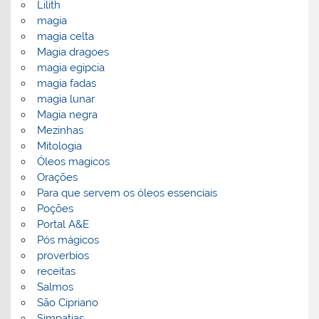
Lilith
magia
magia celta
Magia dragoes
magia egipcia
magia fadas
magia lunar
Magia negra
Mezinhas
Mitologia
Óleos magicos
Orações
Para que servem os óleos essenciais
Poções
Portal A&E
Pós mágicos
proverbios
receitas
Salmos
São Cipriano
Simpatias