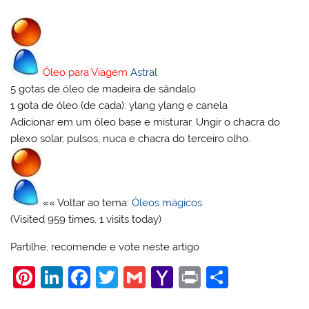
Óleo para Viagem
Astral
5 gotas de óleo de madeira de sândalo
1 gota de óleo (de cada): ylang ylang e canela
Adicionar em um óleo base e misturar. Ungir o chacra do
plexo solar, pulsos, nuca e chacra do terceiro olho.
«« Voltar ao tema:
Óleos mágicos
(Visited 959 times, 1 visits today)
Partilhe, recomende e vote neste artigo
Pi
Li
F
T
G
Y
Pr
S
nt
n
a
w
m
a
in
h