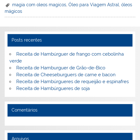
er
k
c
itt
ai
h
t
ar
magia com oleos magicos
,
Óleo para Viagem Astral
,
óleos
mágicos
e
e
e
er
l
o
e
st
dI
b
o
n
o
M
Posts recentes
o
ai
k
l
Receita de Hambúrguer de frango com cebolinha
verde
Receita de Hamburguer de Grão-de-Bico
Receita de Cheeseburguers de carne e bacon
Receita de Hambúrgueres de requeijão e espinafres
Receita de Hambúrgueres de soja
Comentários
Arquivos