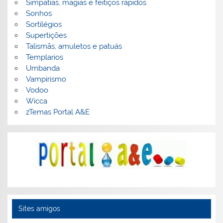
Simpatias, magias e feitiços rápidos
Sonhos
Sortilégios
Supertições
Talismãs, amuletos e patuás
Templarios
Umbanda
Vampirismo
Vodoo
Wicca
zTemas Portal A&E
Sites amigos