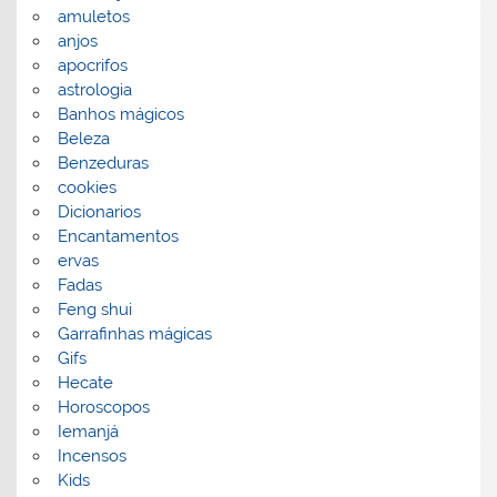
amuletos
anjos
apocrifos
astrologia
Banhos mágicos
Beleza
Benzeduras
cookies
Dicionarios
Encantamentos
ervas
Fadas
Feng shui
Garrafinhas mágicas
Gifs
Hecate
Horoscopos
Iemanjá
Incensos
Kids