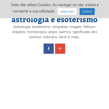
Skip
"este site utiliza Cookies. Ao navegar no site, estará a
to
content
Portal A&E – Portal
consentir a sua utilização.
.
."
Saiba mais
Entendi
astrologia e esoterismo
Astrologia, esoterismo, simpatias, magias, feitiços,
orações, horóscopos, anjos, salmos, significado dos
sonhos, oráculos, tarot e mais…