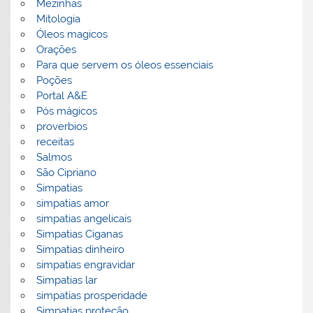
Mezinhas
Mitologia
Óleos magicos
Orações
Para que servem os óleos essenciais
Poções
Portal A&E
Pós mágicos
proverbios
receitas
Salmos
São Cipriano
Simpatias
simpatias amor
simpatias angelicais
Simpatias Ciganas
Simpatias dinheiro
simpatias engravidar
Simpatias lar
simpatias prosperidade
Simpatias proteção