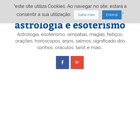
Skip
"este site utiliza Cookies. Ao navegar no site, estará a
to
content
Portal A&E – Portal
consentir a sua utilização.
.
."
Saiba mais
Entendi
astrologia e esoterismo
Astrologia, esoterismo, simpatias, magias, feitiços,
orações, horóscopos, anjos, salmos, significado dos
sonhos, oráculos, tarot e mais…