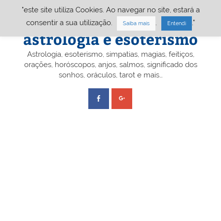
Skip
"este site utiliza Cookies. Ao navegar no site, estará a
to
content
Portal A&E – Portal
consentir a sua utilização.
.
."
Saiba mais
Entendi
astrologia e esoterismo
Astrologia, esoterismo, simpatias, magias, feitiços,
orações, horóscopos, anjos, salmos, significado dos
sonhos, oráculos, tarot e mais…