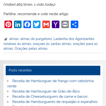
(Visited 469 times, 1 visits today)
Partilhe, recomende e vote neste artigo
Pi
Li
F
T
G
Y
Pr
S
nt
n
a
w
m
a
in
h
er
k
c
itt
ai
h
t
ar
almas
,
almas do purgatorio
,
Ladainha dos Agonizantes
,
novenas ás almas
,
oraçoes ás santas almas
,
orações para as
e
e
e
er
l
o
e
almas
,
Orações pelas almas
st
dI
b
o
n
o
M
o
ai
Posts recentes
k
l
Receita de Hambúrguer de frango com cebolinha
verde
Receita de Hamburguer de Grão-de-Bico
Receita de Cheeseburguers de carne e bacon
Receita de Hambúrgueres de requeijão e espinafres