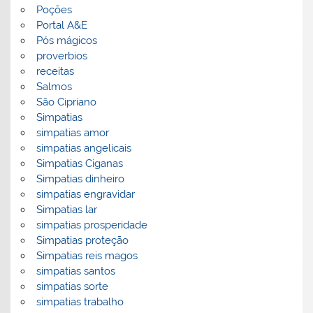
Poções
Portal A&E
Pós mágicos
proverbios
receitas
Salmos
São Cipriano
Simpatias
simpatias amor
simpatias angelicais
Simpatias Ciganas
Simpatias dinheiro
simpatias engravidar
Simpatias lar
simpatias prosperidade
Simpatias proteção
Simpatias reis magos
simpatias santos
simpatias sorte
simpatias trabalho