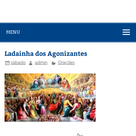
MENU
Ladainha dos Agonizantes
sábado
admin
Orações