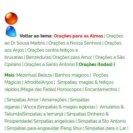
Voltar ao tema
:
Orações para as Almas
|
Orações
ao Dr Sousa Martins
|
Orações a Nossa Senhora
|
Orações
aos Anjos
|
Orações contra feitiços e
bruxarias
|
Benzeduras
|
Orações para Amor
|
Orações a São
Cipriano
|
Orações a Santo Antonio
|
Orações (todas)
|
Mais
:
Mezinhas
|
Beleza
|
Banhos mágicos
|
Poções
Mágicas
|
Afrodite
|
Anjos
|
Simpatias, magias & feitiços
rápidos
|
Magia das Fadas
|
Horoscopos
|
Encantamentos
|
|
Simpatias Amor
|
Amarrações
|
Simpatias
ciganas
|
Wicca
|
Simpatias & magias egípcias
|
Amuletos &
Talismãs
|
Simpatias a Iemanjá
|
Simpatias Dinheiro &
Prosperidade
|
Simpatias angelicais
|
Simpatias a Sto Antonio
|
Simpatias para engravidar
|
Feng Shui
|
Simpatias para o Lar
|