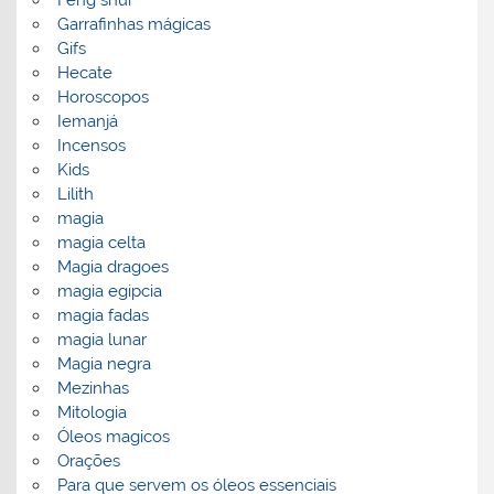
Feng shui
Garrafinhas mágicas
Gifs
Hecate
Horoscopos
Iemanjá
Incensos
Kids
Lilith
magia
magia celta
Magia dragoes
magia egipcia
magia fadas
magia lunar
Magia negra
Mezinhas
Mitologia
Óleos magicos
Orações
Para que servem os óleos essenciais