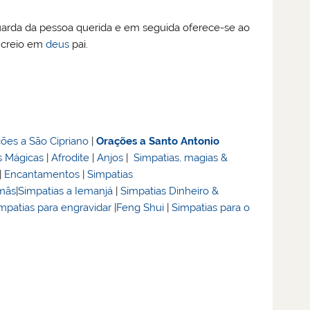
arda da pessoa querida e em seguida oferece-se ao
e creio em
deus
pai.
ões a São Cipriano
|
Orações a Santo Antonio
 Mágicas
|
Afrodite
|
Anjos
|
Simpatias, magias &
|
Encantamentos
|
Simpatias
smãs
|
Simpatias a Iemanjá
|
Simpatias Dinheiro &
mpatias para engravidar
|
Feng Shui
|
Simpatias para o