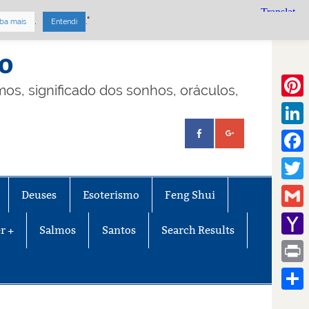
.
."
ba mais
Entendi
mo
lmos, significado dos sonhos, oráculos,
Pinte
Linke
Face
Twitt
Deuses
Esoterismo
Feng Shui
Gmail
r +
Salmos
Santos
Search Results
Yaho
Mail
Print
Share