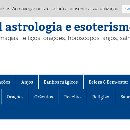
Cookies. Ao navegar no site, estará a consentir a sua utilização.
Sai
l astrologia e esoteris
 magias, feitiços, orações, horóscopos, anjos, sa
ações
Anjos
Banhos mágicos
Beleza & Bem-estar
Orações
Oráculos
Receitas
Religião
Sabe