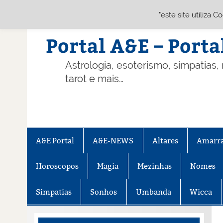
"este site utiliza 
Skip
to
content
Portal A&E – Porta
Astrologia, esoterismo, simpatias,
tarot e mais…
A&E Portal
A&E-NEWS
Altares
Amarr
Horoscopos
Magia
Mezinhas
Nomes
Simpatias
Sonhos
Umbanda
Wicca