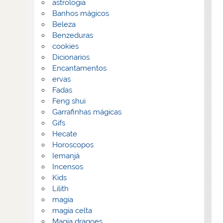
astrologia
Banhos mágicos
Beleza
Benzeduras
cookies
Dicionarios
Encantamentos
ervas
Fadas
Feng shui
Garrafinhas mágicas
Gifs
Hecate
Horoscopos
Iemanjá
Incensos
Kids
Lilith
magia
magia celta
Magia dragoes