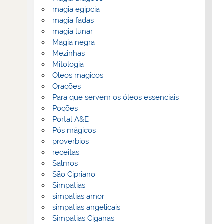
magia egipcia
magia fadas
magia lunar
Magia negra
Mezinhas
Mitologia
Óleos magicos
Orações
Para que servem os óleos essenciais
Poções
Portal A&E
Pós mágicos
proverbios
receitas
Salmos
São Cipriano
Simpatias
simpatias amor
simpatias angelicais
Simpatias Ciganas