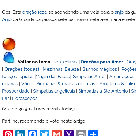
Obs: Esta
oração
reza
-se acendendo uma vela para o
anjo
da gu
Anjo
da Guarda da pessoa sete pai nosso, sete ave maria e set
Voltar ao tema
:
Benzeduras
|
Orações para Amor
|
Oraç
|
Orações (todas)
|
Mezinhas
|
Beleza
|
Banhos mágicos
|
Poções
feitiços rápidos
|
Magia das Fadas
|
Simpatias Amor
|
Amarrações
ciganas
|
Wicca
|
Simpatias & magias egípcias
|
Amuletos & Tali
Prosperidade
|
Simpatias angelicais
|
Simpatias a Sto Antonio
|
Si
Lar
|
Horoscopos
|
(Visited 30.902 times, 1 visits today)
Partilhe, recomende e vote neste artigo
Pi
Li
F
T
G
Y
Pr
S