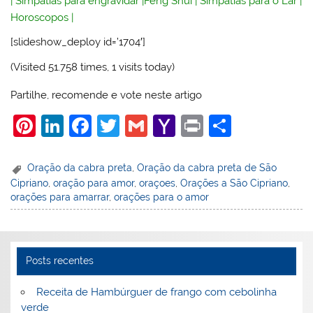
|
Simpatias para engravidar
|
Feng Shui
|
Simpatias para o Lar
|
Horoscopos
|
[slideshow_deploy id=’1704′]
(Visited 51.758 times, 1 visits today)
Partilhe, recomende e vote neste artigo
Pi
Li
F
T
G
Y
Pr
S
nt
n
a
w
m
a
in
h
er
k
c
itt
ai
h
t
ar
Oração da cabra preta
,
Oração da cabra preta de São
Cipriano
,
oração para amor
,
oraçoes
,
Orações a São Cipriano
,
e
e
e
er
l
o
e
orações para amarrar
,
orações para o amor
st
dI
b
o
n
o
M
o
ai
Posts recentes
k
l
Receita de Hambúrguer de frango com cebolinha
verde