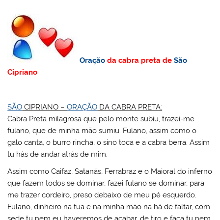
Oração
da cabra preta de
São
Cipriano
SÃO
CIPRIANO –
ORAÇÃO
DA CABRA PRETA:
Cabra Preta milagrosa que pelo monte subiu, trazei-me
fulano, que de minha mão sumiu. Fulano, assim como o
galo canta, o burro rincha, o sino toca e a cabra berra. Assim
tu hás de andar atrás de mim.
Assim como Caifaz, Satanás, Ferrabraz e o Maioral do inferno
que fazem todos se dominar, fazei fulano se dominar, para
me trazer cordeiro, preso debaixo de meu pé esquerdo.
Fulano, dinheiro na tua e na minha mão na há de faltar, com
sede tu nem eu haveremos de acabar, de tiro e faca tu nem