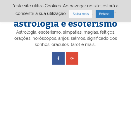
Skip
"este site utiliza Cookies. Ao navegar no site, estará a
to
content
Portal A&E – Portal
consentir a sua utilização.
.
."
Saiba mais
Entendi
astrologia e esoterismo
Astrologia, esoterismo, simpatias, magias, feitiços,
orações, horóscopos, anjos, salmos, significado dos
sonhos, oráculos, tarot e mais…