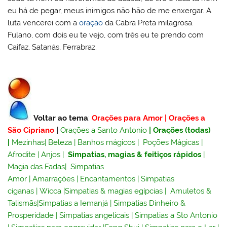
eu há de pegar, meus inimigos não hão de me enxergar. A
luta vencerei com a
oração
da Cabra Preta milagrosa.
Fulano, com dois eu te vejo, com três eu te prendo com
Caifaz, Satanás, Ferrabraz.
Voltar ao tema
:
Orações para Amor
|
Orações a
São Cipriano
|
Orações a Santo Antonio
|
Orações (todas)
|
Mezinhas
|
Beleza
|
Banhos mágicos
|
Poções Mágicas
|
Afrodite
|
Anjos
|
Simpatias, magias & feitiços rápidos
|
Magia das Fadas
|
Simpatias
Amor
|
Amarrações
|
Encantamentos
|
Simpatias
ciganas
|
Wicca
|
Simpatias & magias egípcias
|
Amuletos &
Talismãs
|
Simpatias a Iemanjá
|
Simpatias Dinheiro &
Prosperidade
|
Simpatias angelicais
|
Simpatias a Sto Antonio