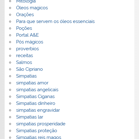
Mitologia
Óleos magicos
Orações
Para que servem os óleos essenciais
Poções
Portal A&E
Pós mágicos
proverbios
receitas
Salmos
São Cipriano
Simpatias
simpatias amor
simpatias angelicais
Simpatias Ciganas
Simpatias dinheiro
simpatias engravidar
Simpatias lar
simpatias prosperidade
Simpatias proteção
Simpatias reis magos