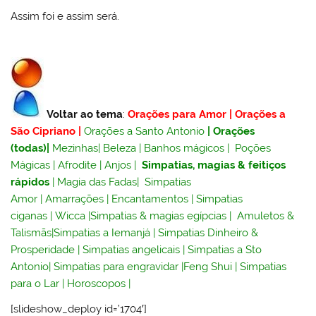
Assim foi e assim será.
Voltar ao tema
:
Orações para Amor
|
Orações a
São Cipriano
|
Orações a Santo Antonio
|
Orações
(todas)
|
Mezinhas
|
Beleza
|
Banhos mágicos
|
Poções
Mágicas
|
Afrodite
|
Anjos
|
Simpatias, magias & feitiços
rápidos
|
Magia das Fadas
|
Simpatias
Amor
|
Amarrações
|
Encantamentos
|
Simpatias
ciganas
|
Wicca
|
Simpatias & magias egípcias
|
Amuletos &
Talismãs
|
Simpatias a Iemanjá
|
Simpatias Dinheiro &
Prosperidade
|
Simpatias angelicais
|
Simpatias a Sto
Antonio
|
Simpatias para engravidar
|
Feng Shui
|
Simpatias
para o Lar
|
Horoscopos
|
[slideshow_deploy id=’1704′]