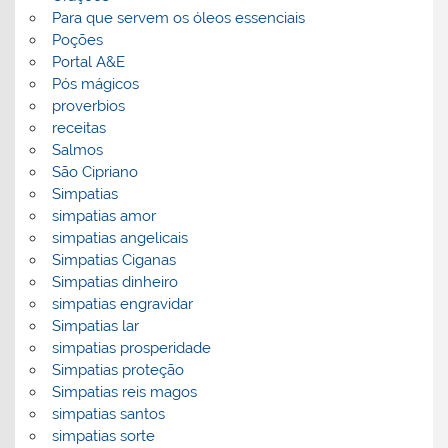
Para que servem os óleos essenciais
Poções
Portal A&E
Pós mágicos
proverbios
receitas
Salmos
São Cipriano
Simpatias
simpatias amor
simpatias angelicais
Simpatias Ciganas
Simpatias dinheiro
simpatias engravidar
Simpatias lar
simpatias prosperidade
Simpatias proteção
Simpatias reis magos
simpatias santos
simpatias sorte