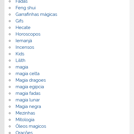
Fadas
Feng shui
Garrafinhas mágicas
Gifs
Hecate
Horoscopos
Iemanjá
Incensos
Kids
Lilith
magia
magia celta
Magia dragoes
magia egipcia
magia fadas
magia lunar
Magia negra
Mezinhas
Mitologia
Óleos magicos
Orações