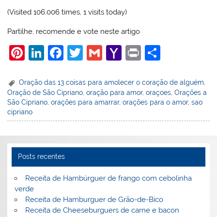
(Visited 106.006 times, 1 visits today)
Partilhe, recomende e vote neste artigo
Pi
Li
F
T
G
Y
Pr
S
nt
n
a
w
m
a
in
h
er
k
c
itt
ai
h
t
ar
Oração das 13 coisas para amolecer o coração de alguém
,
Oração de São Cipriano
,
oração para amor
,
oraçoes
,
Orações a
e
e
e
er
l
o
e
São Cipriano
,
orações para amarrar
,
orações para o amor
,
sao
st
dI
b
o
cipriano
n
o
M
o
ai
k
l
Posts recentes
Receita de Hambúrguer de frango com cebolinha
verde
Receita de Hamburguer de Grão-de-Bico
Receita de Cheeseburguers de carne e bacon