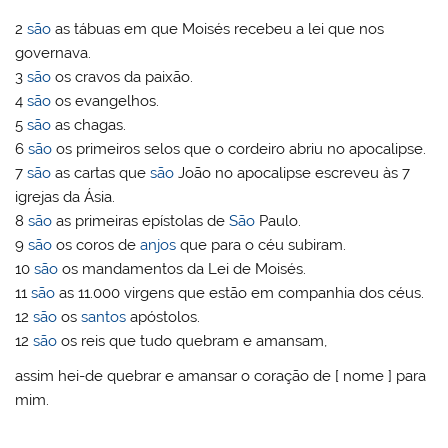
2
são
as tábuas em que Moisés recebeu a lei que nos
governava.
3
são
os cravos da paixão.
4
são
os evangelhos.
5
são
as chagas.
6
são
os primeiros selos que o cordeiro abriu no apocalipse.
7
são
as cartas que
são
João no apocalipse escreveu às 7
igrejas da Ásia.
8
são
as primeiras epístolas de
São
Paulo.
9
são
os coros de
anjos
que para o céu subiram.
10
são
os mandamentos da Lei de Moisés.
11
são
as 11.000 virgens que estão em companhia dos céus.
12
são
os
santos
apóstolos.
12
são
os reis que tudo quebram e amansam,
assim hei-de quebrar e amansar o coração de [ nome ] para
mim.