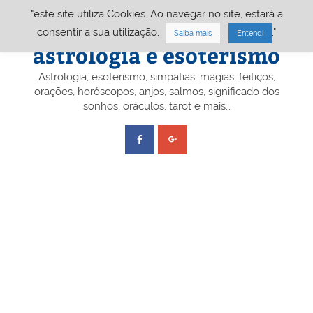
Skip
"este site utiliza Cookies. Ao navegar no site, estará a
to
content
Portal A&E – Portal
consentir a sua utilização.
.
."
Saiba mais
Entendi
astrologia e esoterismo
Astrologia, esoterismo, simpatias, magias, feitiços,
orações, horóscopos, anjos, salmos, significado dos
sonhos, oráculos, tarot e mais…