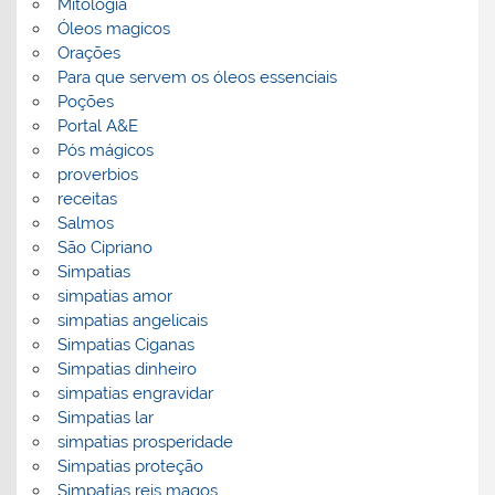
Mitologia
Óleos magicos
Orações
Para que servem os óleos essenciais
Poções
Portal A&E
Pós mágicos
proverbios
receitas
Salmos
São Cipriano
Simpatias
simpatias amor
simpatias angelicais
Simpatias Ciganas
Simpatias dinheiro
simpatias engravidar
Simpatias lar
simpatias prosperidade
Simpatias proteção
Simpatias reis magos