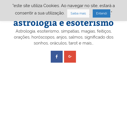
Skip
"este site utiliza Cookies. Ao navegar no site, estará a
to
content
Portal A&E – Portal
consentir a sua utilização.
.
."
Saiba mais
Entendi
astrologia e esoterismo
Astrologia, esoterismo, simpatias, magias, feitiços,
orações, horóscopos, anjos, salmos, significado dos
sonhos, oráculos, tarot e mais…