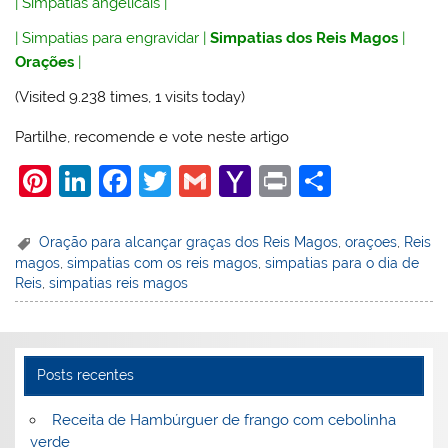
|
Simpatias angelicais
|
|
Simpatias para engravidar
|
Simpatias dos Reis Magos
|
Orações
|
(Visited 9.238 times, 1 visits today)
Partilhe, recomende e vote neste artigo
Pi
Li
F
T
G
Y
Pr
S
nt
n
a
w
m
a
in
h
er
k
c
itt
ai
h
t
ar
Oração para alcançar graças dos Reis Magos
,
oraçoes
,
Reis
magos
,
simpatias com os reis magos
,
simpatias para o dia de
e
e
e
er
l
o
e
Reis
,
simpatias reis magos
st
dI
b
o
n
o
M
o
ai
Posts recentes
k
l
Receita de Hambúrguer de frango com cebolinha
verde