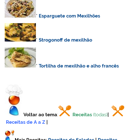
*
Esparguete com Mexilhões
*
Strogonoff de mexilhão
*
Tortilha de mexilhão e alho francês
Voltar ao tema
:
Receitas
(todas)
|
Receitas de A a Z
|
Mais Receitas:
Receitas de Saladas
|
Receitas