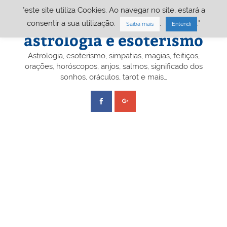
Skip
"este site utiliza Cookies. Ao navegar no site, estará a
to
content
Portal A&E – Portal
consentir a sua utilização.
.
."
Saiba mais
Entendi
astrologia e esoterismo
Astrologia, esoterismo, simpatias, magias, feitiços,
orações, horóscopos, anjos, salmos, significado dos
sonhos, oráculos, tarot e mais…