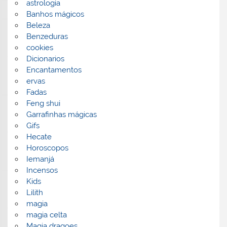
astrologia
Banhos mágicos
Beleza
Benzeduras
cookies
Dicionarios
Encantamentos
ervas
Fadas
Feng shui
Garrafinhas mágicas
Gifs
Hecate
Horoscopos
Iemanjá
Incensos
Kids
Lilith
magia
magia celta
Magia dragoes