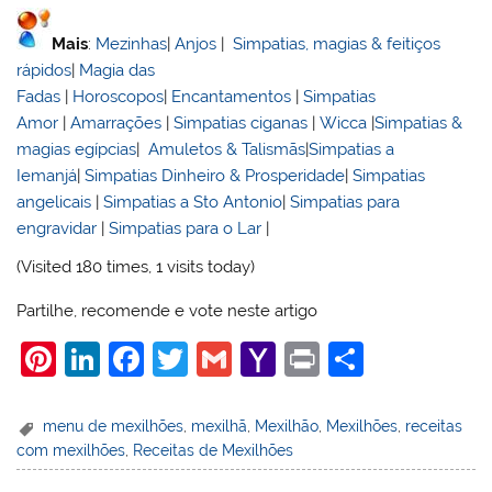
Mais
:
Mezinhas
|
Anjos
|
Simpatias, magias & feitiços
rápidos
|
Magia das
Fadas
|
Horoscopos
|
Encantamentos
|
Simpatias
Amor
|
Amarrações
|
Simpatias ciganas
|
Wicca
|
Simpatias &
magias egípcias
|
Amuletos & Talismãs
|
Simpatias a
Iemanjá
|
Simpatias Dinheiro & Prosperidade
|
Simpatias
angelicais
|
Simpatias a Sto Antonio
|
Simpatias para
engravidar
|
Simpatias para o Lar
|
(Visited 180 times, 1 visits today)
Partilhe, recomende e vote neste artigo
Pi
Li
F
T
G
Y
Pr
S
nt
n
a
w
m
a
in
h
er
k
c
itt
ai
h
t
ar
menu de mexilhões
,
mexilhã
,
Mexilhão
,
Mexilhões
,
receitas
com mexilhões
,
Receitas de Mexilhões
e
e
e
er
l
o
e