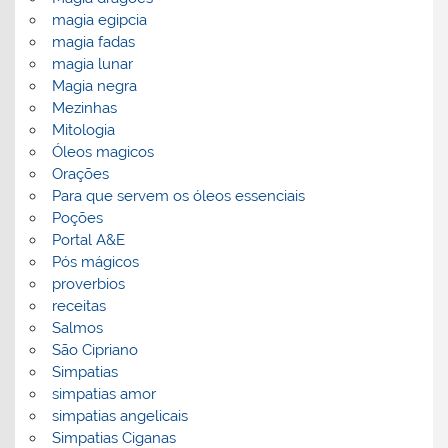
magia egipcia
magia fadas
magia lunar
Magia negra
Mezinhas
Mitologia
Óleos magicos
Orações
Para que servem os óleos essenciais
Poções
Portal A&E
Pós mágicos
proverbios
receitas
Salmos
São Cipriano
Simpatias
simpatias amor
simpatias angelicais
Simpatias Ciganas