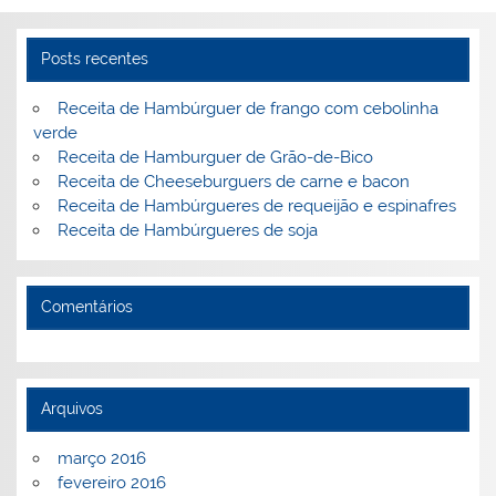
st
dI
b
o
n
o
M
Posts recentes
o
ai
k
l
Receita de Hambúrguer de frango com cebolinha
verde
Receita de Hamburguer de Grão-de-Bico
Receita de Cheeseburguers de carne e bacon
Receita de Hambúrgueres de requeijão e espinafres
Receita de Hambúrgueres de soja
Comentários
Arquivos
março 2016
fevereiro 2016