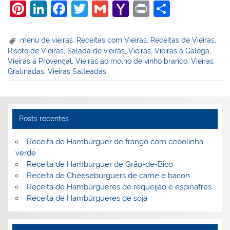
Pi
Li
F
T
G
Y
Pr
S
nt
n
a
w
m
a
in
h
er
k
c
itt
ai
h
t
ar
menu de vieiras
,
Receitas com Vieiras
,
Receitas de Vieiras
,
Risoto de Vieiras
,
Salada de vieiras
,
Vieiras
,
Vieiras à Galega
,
e
e
e
er
l
o
e
Vieiras a Provençal
,
Vieiras ao molho de vinho branco
,
Vieiras
st
dI
b
o
Gratinadas
,
Vieiras Salteadas
n
o
M
o
ai
k
l
Posts recentes
Receita de Hambúrguer de frango com cebolinha
verde
Receita de Hamburguer de Grão-de-Bico
Receita de Cheeseburguers de carne e bacon
Receita de Hambúrgueres de requeijão e espinafres
Receita de Hambúrgueres de soja