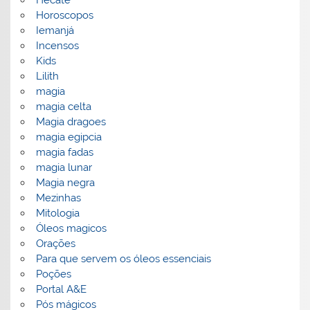
Hecate
Horoscopos
Iemanjá
Incensos
Kids
Lilith
magia
magia celta
Magia dragoes
magia egipcia
magia fadas
magia lunar
Magia negra
Mezinhas
Mitologia
Óleos magicos
Orações
Para que servem os óleos essenciais
Poções
Portal A&E
Pós mágicos