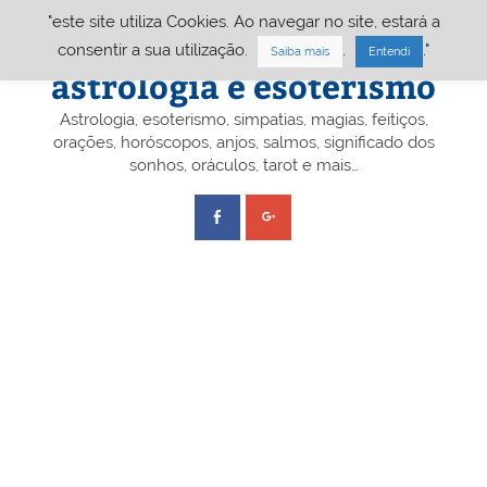
Skip
"este site utiliza Cookies. Ao navegar no site, estará a
to
content
Portal A&E – Portal
consentir a sua utilização.
.
."
Saiba mais
Entendi
astrologia e esoterismo
Astrologia, esoterismo, simpatias, magias, feitiços,
orações, horóscopos, anjos, salmos, significado dos
sonhos, oráculos, tarot e mais…