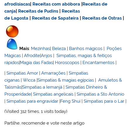
afrodisiacas
|
Receitas com abóbora
|
Receitas de
canja
|
Receitas de Pudins
|
Receitas
de Lagosta
|
Receitas de Sapateira
|
Receitas de Ostras
|
Mais
:
Mezinhas
|
Beleza
|
Banhos mágicos
|
Poções
Mágicas
|
Afrodite
|
Anjos
|
Simpatias, magias & feitiços
rápidos
|
Magia das Fadas
|
Horoscopos
|
Encantamentos
|
|
Simpatias Amor
|
Amarrações
|
Simpatias
ciganas
|
Wicca
|
Simpatias & magias egípcias
|
Amuletos &
Talismãs
|
Simpatias a Iemanjá
|
Simpatias Dinheiro &
Prosperidade
|
Simpatias angelicais
|
Simpatias a Sto Antonio
|
Simpatias para engravidar
|
Feng Shui
|
Simpatias para o Lar
|
(Visited 312 times, 1 visits today)
Partilhe, recomende e vote neste artigo